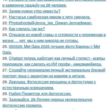
в камерную свадьбу на 28 человек.
20.
Зачем нужно утро невесты?
21.
Настасья самбурская имидж к лету сменила.
22.
Photoshoots@Jenna_lee_Dewan Jennadewan.
23.
Как сделать так же?
24.
Отрывок из новой главы о готовности к переменам в
жизни … нет, мы к ним никогда не готовы.
25.
050526: Met Gala 2026 лучшее фото Карины с Met
Gala.
26.
Chatgpt теперь работает как личный стилист - юзеры
придумали, как сделать из ИИ профи - имиджмейкера.
27.
Создайте гиперреалистичный экстремально близкий
портрет лица с акцентом на макияж и детали.
28.
Девушка. Фотосессия женщины в фотостудии c
естественным освещением.
29.
Набор Промптов для фотосессии.
30.
Задумайся. 28-Летняя певица увлекательную
фотосессию провела.