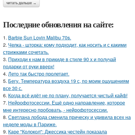
читать дальше →
Последние обновления на сайте:
1.
Barbie Sun Lovin Malibu 70s.
2.
Челка - шторка: кому подходит, как носить и с какими
стрижками сочетать.
3.
Приходи к нам в прикиде в стиле 90 х и получай
подарки от руки вверх!
4.
Лето так быстро пролетает.
5.
Бегу. Температура воздуха 19 с, по моим ощущениям
все 30 с.
6.
Когда всё идёт не по плану, получается чистый кайф!
7.
Нейрофотосессии. Ещё одно направление, которое
мне интересно пробовать, - нейрофотосессии.
8.
Светлана лобода сменила прическу и удивила всех на
неделе моды в Париже.
9.
Каре "Колокол": Джессика честейн показала