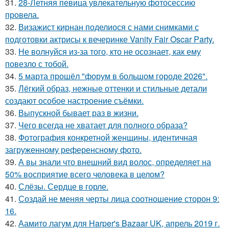
31.
28-Летняя певица увлекательную фотосессию
провела.
32.
Визажист кирнан поделиося с нами снимками с
подготовки актрисы к вечеринке Vanity Fair Oscar Party.
33.
Не волнуйся из-за того, кто не осознает, как ему
повезло с тобой.
34.
5 марта прошёл "форум в большом городе 2026".
35.
Лёгкий образ, нежные оттенки и стильные детали
создают особое настроение съёмки.
36.
Выпускной бывает раз в жизни.
37.
Чего всегда не хватает для полного образа?
38.
Фотография конкретной женщины, идентичная
загруженному референсному фото.
39.
А вы знали что внешний вид волос, определяет на
50% восприятие всего человека в целом?
40.
Слёзы. Сердце в горле.
41.
Создай не меняя черты лица соотношение сторон 9:
16.
42.
Аамито лагум для Harper's Bazaar UK, апрель 2019 г.