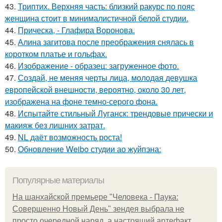
43.
Триптих. Верхняя часть: близкий ракурс по пояс
женщина стоит в минималистичной белой студии.
44.
Прическа, - Глафира Воронова.
45.
Алина загитова после преображения снялась в
коротком платье и гольфах.
46.
Изображение - образец: загруженное фото.
47.
Создай, не меняя черты лица, молодая девушка
европейской внешности, вероятно, около 30 лет,
изображена на фоне темно-серого фона.
48.
Испытайте стильный Луганск: трендовые прически и
макияж без лишних затрат.
49.
NL даёт возможность роста!
50.
Обновление Weibo студии ао жуйпэна:
Популярные материалы
На шанхайской премьере "Человека - Паука:
Совершенно Новый День" зендея выбрала не
просто очередной наряд, а настоящий артефакт