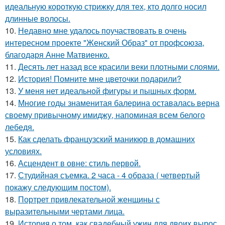
идеальную короткую стрижку для тех, кто долго носил
длинные волосы.
10.
Недавно мне удалось поучаствовать в очень
интересном проекте "Женский Образ" от профсоюза,
благодаря Анне Матвиенко.
11.
Десять лет назад все красили веки плотными слоями.
12.
История! Помните мне цветочки подарили?
13.
У меня нет идеальной фигуры и пышных форм.
14.
Многие годы знаменитая балерина оставалась верна
своему привычному имиджу, напоминая всем белого
лебедя.
15.
Как сделать французский маникюр в домашних
условиях.
16.
Асцендент в овне: стиль первой.
17.
Студийная съемка. 2 часа - 4 образа ( четвертый
покажу следующим постом).
18.
Портрет привлекательной женщины с
выразительными чертами лица.
19.
История о том, как свадебный ужин для двоих вырос