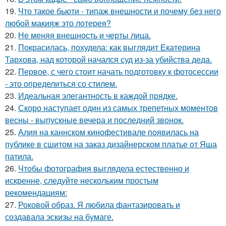
19.
Что такое бьюти - типаж внешности и почему без него
любой макияж это лотерея?
20.
Не меняя внешность и черты лица.
21.
Покрасилась, похудела: как выглядит Екатерина
Тархова, над которой начался суд из-за убийства деда.
22.
Первое, с чего стоит начать подготовку к фотосессии
- это определиться со стилем.
23.
Идеальная элегантность в каждой прядке.
24.
Скоро наступает один из самых трепетных моментов
весны - выпускные вечера и последний звонок.
25.
Алия на каннском кинофестивале появилась на
публике в сшитом на заказ дизайнерском платье от Яша
патила.
26.
Чтобы фотография выглядела естественно и
искренне, следуйте нескольким простым
рекомендациям:
27.
Роковой образ. Я любила фантазировать и
создавала эскизы на бумаге.