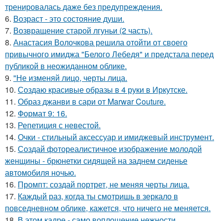
тренировалась даже без предупреждения.
6.
Возраст - это состояние души.
7.
Возвращение старой лгуньи (2 часть).
8.
Анастасия Волочкова решила отойти от своего
привычного имиджа "Белого Лебедя" и предстала перед
публикой в неожиданном облике.
9.
"Не изменяй лицо, черты лица.
10.
Создаю красивые образы в 4 руки в Иркутске.
11.
Образ джанви в сари от Marwar Couture.
12.
Формат 9: 16.
13.
Репетиция с невестой.
14.
Очки - стильный аксессуар и имиджевый инструмент.
15.
Создай фотореалистичное изображение молодой
женщины - брюнетки сидящей на заднем сиденье
автомобиля ночью.
16.
Промпт: создай портрет, не меняя черты лица.
17.
Каждый раз, когда ты смотришь в зеркало в
повседневном облике, кажется, что ничего не меняется.
18.
В этом кадре - само воплощение нежности.