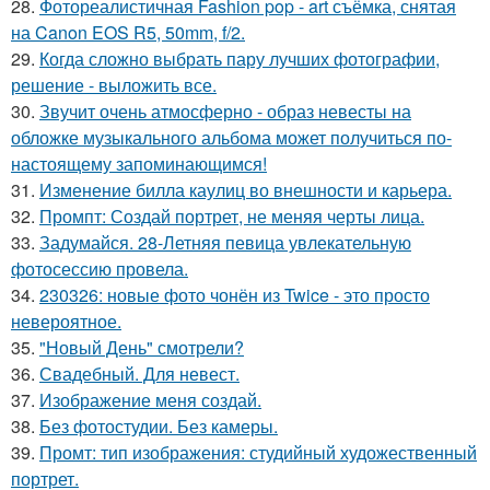
28.
Фотореалистичная Fashion pop - art съёмка, снятая
на Canon EOS R5, 50mm, f/2.
29.
Когда сложно выбрать пару лучших фотографии,
решение - выложить все.
30.
Звучит очень атмосферно - образ невесты на
обложке музыкального альбома может получиться по-
настоящему запоминающимся!
31.
Изменение билла каулиц во внешности и карьера.
32.
Промпт: Создай портрет, не меняя черты лица.
33.
Задумайся. 28-Летняя певица увлекательную
фотосессию провела.
34.
230326: новые фото чонён из Twice - это просто
невероятное.
35.
"Новый День" смотрели?
36.
Свадебный. Для невест.
37.
Изображение меня создай.
38.
Без фотостудии. Без камеры.
39.
Промт: тип изображения: студийный художественный
портрет.