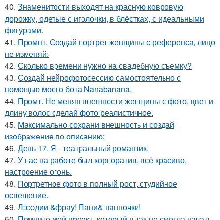
40.
Знаменитости выходят на красную ковровую
дорожку, одетые с иголочки, в блёстках, с идеальными
фигурами.
41.
Промпт. Создай портрет женщины с референса, лицо
не изменяй:
42.
Сколько времени нужно на свадебную съемку?
43.
Создай нейрофотосессию самостоятельно с
помощью моего бота Nanabanana.
44.
Промт. Не меняя внешности женщины с фото, цвет и
длину волос сделай фото реалистичное.
45.
Максимально сохрани внешность и создай
изображение по описанию:
46.
День 17. Я - театральный романтик.
47.
У нас на работе был корпоратив, всё красиво,
настроение огонь.
48.
Портретное фото в полный рост, студийное
освещение.
49.
Лэээдии &фрау! Пани& панночки!
50.
Помните мой проект, который я так не смогла начать