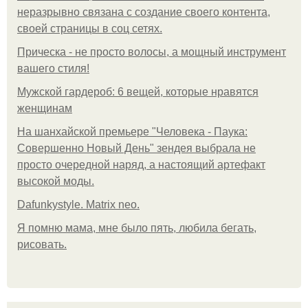
неразрывно связана с создание своего контента,
своей страницы в соц сетях.
Прическа - не просто волосы, а мощный инструмент
вашего стиля!
Мужской гардероб: 6 вещей, которые нравятся
женщинам
На шанхайской премьере "Человека - Паука:
Совершенно Новый День" зендея выбрала не
просто очередной наряд, а настоящий артефакт
высокой моды.
Dafunkystyle. Matrix neo.
Я помню мама, мне было пять, любила бегать,
рисовать.