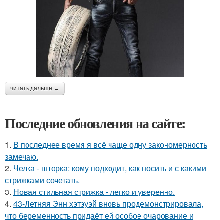
читать дальше →
Последние обновления на сайте:
1.
В последнее время я всё чаще одну закономерность
замечаю.
2.
Челка - шторка: кому подходит, как носить и с какими
стрижками сочетать.
3.
Новая стильная стрижка - легко и уверенно.
4.
43-Летняя Энн хэтэуэй вновь продемонстрировала,
что беременность придаёт ей особое очарование и