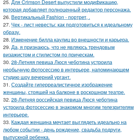
25.
Для Crimson Desert выпустили модификацию,
которая добавляет полноценный редактор персонажа.
26.
Вертикальный Fashion - портрет, .
27.
Чек - лист невесты: как подготовиться к идеальному
образу.
28.
Изменение билла каулиц во внешности и карьера.
29.
Да, я признаюсь, что не являюсь трендовым
визажистом и стилистом по прическам.
30.
28-Летняя певица Люся чеботина устроила
необычную фотосессию в интерьере, напоминающем
студию шоу вечерний ургант.
31.
Создайте гиперреалистичное изображение
женщины, стоящей на балконе в роскошном театре.
32.
28-Летняя российская певица Люся чеботина
устроила фотосессию в знакомом многим телезрителям
интерьере.
33.
Каждая женщина мечтает выглядеть идеально на
любом событии - день рождение, свадьба подруги,
выпускной ребенка.