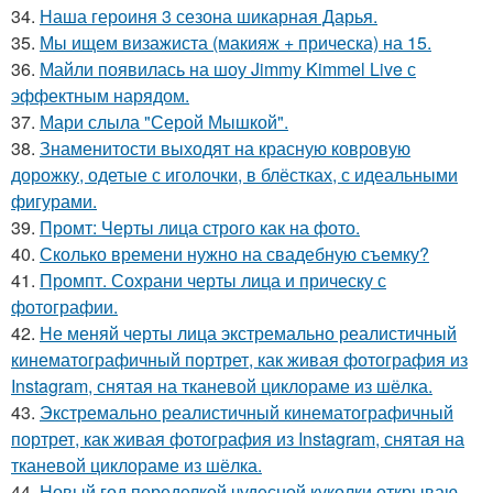
34.
Наша героиня 3 сезона шикарная Дарья.
35.
Мы ищем визажиста (макияж + прическа) на 15.
36.
Майли появилась на шоу Jimmy Kimmel Live с
эффектным нарядом.
37.
Мари слыла "Серой Мышкой".
38.
Знаменитости выходят на красную ковровую
дорожку, одетые с иголочки, в блёстках, с идеальными
фигурами.
39.
Промт: Черты лица строго как на фото.
40.
Сколько времени нужно на свадебную съемку?
41.
Промпт. Сохрани черты лица и прическу с
фотографии.
42.
Не меняй черты лица экстремально реалистичный
кинематографичный портрет, как живая фотография из
Instagram, снятая на тканевой циклораме из шёлка.
43.
Экстремально реалистичный кинематографичный
портрет, как живая фотография из Instagram, снятая на
тканевой циклораме из шёлка.
44.
Новый год переделкой чудесной куколки открываю.