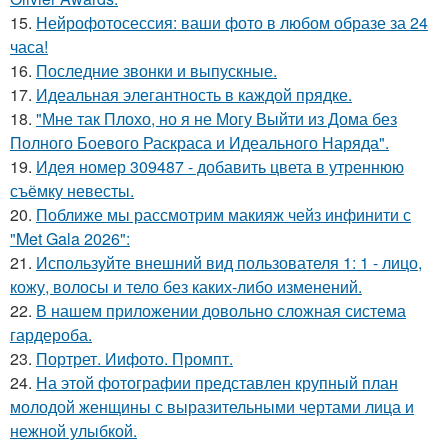
15.
Нейрофотосессия: ваши фото в любом образе за 24
часа!
16.
Последние звонки и выпускные.
17.
Идеальная элегантность в каждой прядке.
18.
"Мне так Плохо, но я не Могу Выйти из Дома без
Полного Боевого Раскраса и Идеального Наряда".
19.
Идея номер 309487 - добавить цвета в утреннюю
съёмку невесты.
20.
Поближе мы рассмотрим макияж чейз инфинити с
"Met Gala 2026":
21.
Используйте внешний вид пользователя 1: 1 - лицо,
кожу, волосы и тело без каких-либо изменений.
22.
В нашем приложении довольно сложная система
гардероба.
23.
Портрет. Иифото. Промпт.
24.
На этой фотографии представлен крупный план
молодой женщины с выразительными чертами лица и
нежной улыбкой.