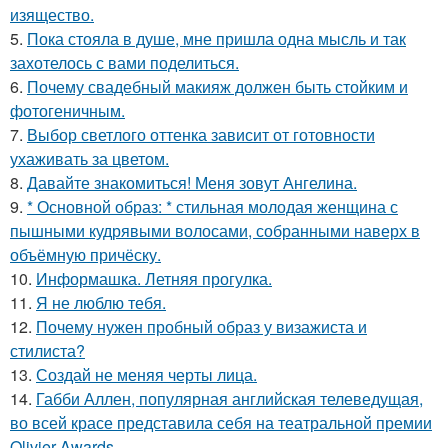
изящество.
5.
Пока стояла в душе, мне пришла одна мысль и так
захотелось с вами поделиться.
6.
Почему свадебный макияж должен быть стойким и
фотогеничным.
7.
Выбор светлого оттенка зависит от готовности
ухаживать за цветом.
8.
Давайте знакомиться! Меня зовут Ангелина.
9.
* Основной образ: * стильная молодая женщина с
пышными кудрявыми волосами, собранными наверх в
объёмную причёску.
10.
Информашка. Летняя прогулка.
11.
Я не люблю тебя.
12.
Почему нужен пробный образ у визажиста и
стилиста?
13.
Создай не меняя черты лица.
14.
Габби Аллен, популярная английская телеведущая,
во всей красе представила себя на театральной премии
Olivier Awards.