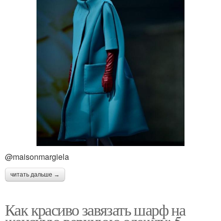
@maisonmargiela
читать дальше →
Как красиво завязать шарф на