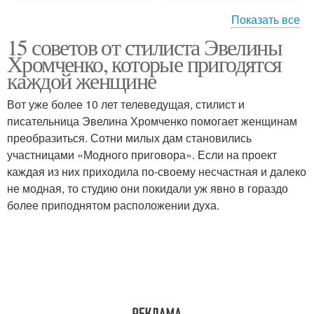
Показать все
15 советов от стилиста Эвелины
Куртки для полных
Женщины на весну
Хромченко, которые пригодятся
девушек
каждой женщине
Вот уже более 10 лет телеведущая, стилист и
писательница Эвелина Хромченко помогает женщинам
преобразиться. Сотни милых дам становились
участницами «Модного приговора». Если на проект
каждая из них приходила по-своему несчастная и далеко
не модная, то студию они покидали уж явно в гораздо
более приподнятом расположении духа.