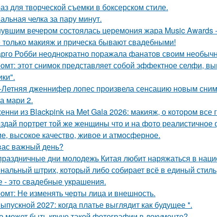
аз для творческой съемки в боксерском стиле.
альная челка за пару минут.
увшим вечером состоялась церемония жара Music Awards -
 только макияж и прическа бывают свадебными!
рго Робби неоднократно поражала фанатов своим необычн
омт: этот снимок представляет собой эффектное селфи, вып
ики".
-Летняя дженнифер лопес произвела сенсацию новым сним
а мари 2.
енни из Blackpink на Met Gala 2026: макияж, о котором все 
здай портрет той же женщины что и на фото реалистичное ф
е, высокое качество, живое и атмосферное.
вас важный день?
праздничные дни молодежь Китая любит наряжаться в нац
нальный штрих, который либо собирает всё в единый стиль
е - это свадебные украшения.
омт: Не изменять черты лица и внешность.
Выпускной 2027: когда платье выглядит как будущее *.
о может быть круче такой фотографии в документе?