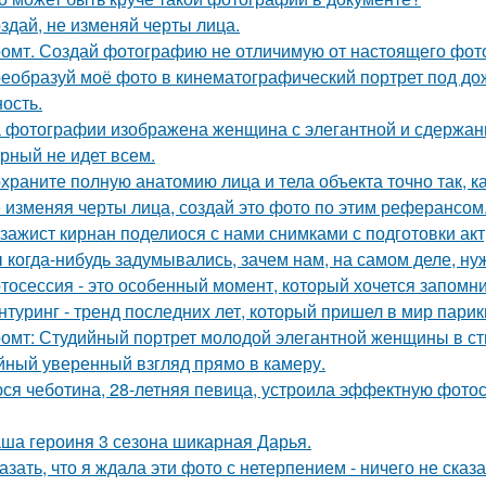
здай, не изменяй черты лица.
омт. Создай фотографию не отличимую от настоящего фот
еобразуй моё фото в кинематографический портрет под дож
ость.
 фотографии изображена женщина с элегантной и сдержан
рный не идет всем.
храните полную анатомию лица и тела объекта точно так, к
 изменяя черты лица, создай это фото по этим реферансом
зажист кирнан поделиося с нами снимками с подготовки актри
 когда-нибудь задумывались, зачем нам, на самом деле, н
тосессия - это особенный момент, который хочется запомни
нтуринг - тренд последних лет, который пришел в мир парик
омт: Студийный портрет молодой элегантной женщины в стил
йный уверенный взгляд прямо в камеру.
ся чеботина, 28-летняя певица, устроила эффектную фото
ша героиня 3 сезона шикарная Дарья.
азать, что я ждала эти фото с нетерпением - ничего не сказа