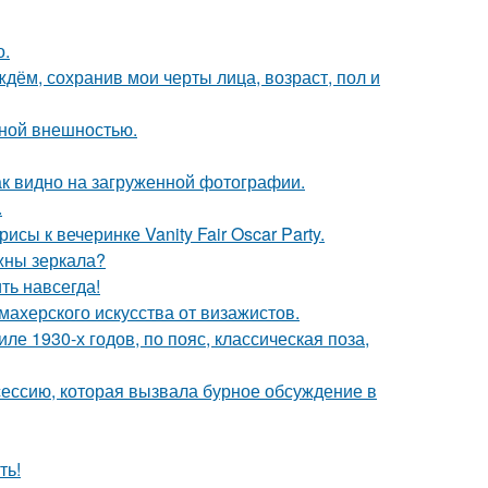
о.
дём, сохранив мои черты лица, возраст, пол и
ной внешностью.
ак видно на загруженной фотографии.
.
сы к вечеринке Vanity Fair Oscar Party.
ужны зеркала?
ть навсегда!
махерского искусства от визажистов.
е 1930-х годов, по пояс, классическая поза,
сессию, которая вызвала бурное обсуждение в
ть!