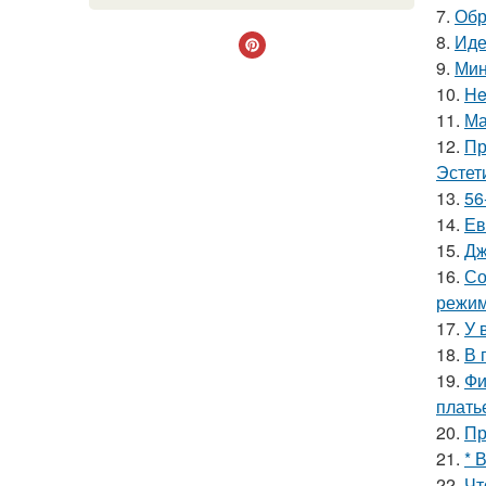
7.
Обр
8.
Иде
9.
Мин
10.
He
11.
Ма
12.
Пр
Эстет
13.
56
14.
Ев
15.
Дж
16.
Со
режим
17.
У 
18.
В 
19.
Фи
плать
20.
Пр
21.
* 
22.
Чт