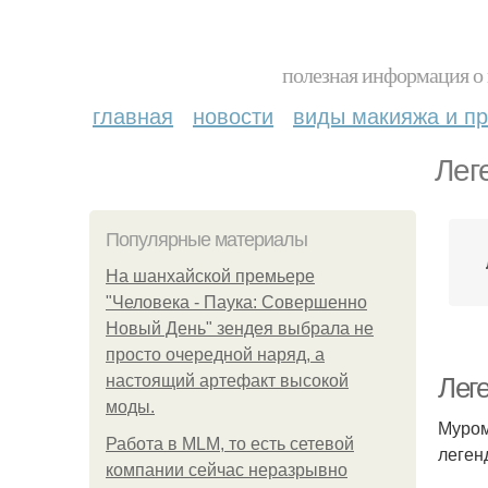
полезная информация о 
главная
новости
виды макияжа и пр
Лег
Популярные материалы
На шанхайской премьере
"Человека - Паука: Совершенно
Новый День" зендея выбрала не
просто очередной наряд, а
настоящий артефакт высокой
Лег
моды.
Муром
Работа в MLM, то есть сетевой
леген
компании сейчас неразрывно