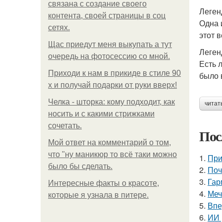
связана с создание своего
Леген
контента, своей страницы в соц
Одна 
сетях.
этот 
Щас приедут меня выкупать а тут
Леген
очередь на фотосессию со мной.
Есть 
Приходи к нам в прикиде в стиле 90
было 
х и получай подарки от руки вверх!
Челка - шторка: кому подходит, как
читат
носить и с какими стрижками
сочетать.
Пос
Мой ответ на комментарий о том,
что "ну маникюр то всё таки можно
1.
При
было бы сделать.
2.
Поч
3.
Гар
Интересные факты о красоте,
4.
Меч
которые я узнала в питере.
5.
Впе
6.
ИИ 