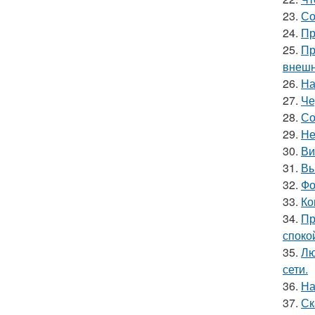
23.
Со
24.
Пр
25.
Пр
внешн
26.
На
27.
Че
28.
Со
29.
Не
30.
Ви
31.
Вы
32.
Фо
33.
Ко
34.
Пр
споко
35.
Лю
сети.
36.
На
37.
Ск