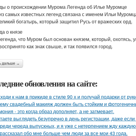
ды о происхождении Мурома Легенда об Илье Муромце
из самых известных легенд связана с именем Ильи Муромц
великий богатырь, который защитил Русь от вражеских орд.
да о князе
легенда, что Муром был основан князем, который, охотясь, 
воспринято как знак свыше, и так появился город.
ь дальше →
ледние обновления на сайте:
ходи к нам в прикиде в стиле 90 х и получай подарки от рук
ему свадебный макияж должен быть стойким и фотогеничн
мония - это когда образ дополняет, а не затмевает.
таете выглядеть безупречно в день регистрации, даже есл
реди череда выпускных, и я уже с нетерпением жду каждую 
рассказал обо мне больше чем люди за все мои 43 года.