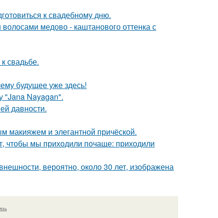
готовиться к свадебному дню.
волосами медово - каштанового оттенка с
к свадьбе.
ему будущее уже здесь!
 "Jana Nayagan".
ей давности.
м макияжем и элегантной причёской.
тят, чтобы мы приходили почаще: приходили
внешности, вероятно, около 30 лет, изображена
язь