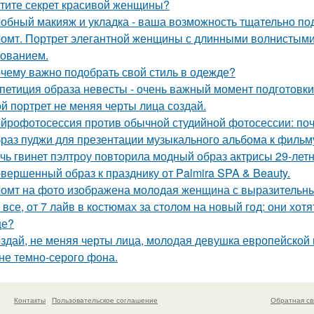
тите секрет красивой женщины?
обный макияж и укладка - ваша возможность тщательно под
омт. Портрет элегантной женщины с длинными волнистыми 
ованием.
чему важно подобрать свой стиль в одежде?
петиция образа невесты - очень важный момент подготовки 
й портрет не меняя черты лица создай.
йрофотосессия против обычной студийной фотосессии: поч
раз пуджи для презентации музыкального альбома к фильму
чь гвинет пэлтроу повторила модный образ актрисы 29-летн
вершенный образ к празднику от Palmira SPA & Beauty.
омт на фото изображена молодая женщина с выразительны
 все, от 7 лайв в костюмах за столом на новый год: они хо
ще?
здай, не меняя черты лица, молодая девушка европейской 
не темно-серого фона.
Контакты
Пользовательское соглашение
Обратная св