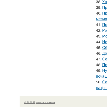
38.
Хо
39.
Пр
40.
Пр
мелир
41.
По
42.
Ре
43.
Мо
44.
Не
45.
Об
46.
До
47.
Со
48.
Пр
49.
Ну
поча
50.
Со
на фо
© 2026 Прическа и макияж