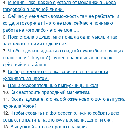
4.
Мнения_ пкр. Как же я устала от механики выбора
гардероба в водяной лилии.
5.
Сейчас у меня есть возможность там не работать, и
когда, я говорила nl - это не мое, сейчас я понимаю
работа на кого либо - это не мое ….
6.
Пока стояла в душе, мне пришла одна мысль и так
захотелось с вами поделиться.
7.
Чтобы сделать идеально гладкий пучок (без торчащих
волосков и "Петухов"), нужен правильный порядок
действий и стайлинг.
8.
Выбор светлого оттенка зависит от готовности
ухаживать за цветом.
9.
Наши очаровательные выпускницы школ!
10.
Как настроить природный магнетизм.
11.
Как вы думаете, кто на обложке нового 20-го выпуска
журнала Voice?
12.
Чтобы сходить на фотосессию, нужно собрать всю
семью, потратить на это кучу времени, денег и сил.
13.
Выпускной - это не просто праздник.