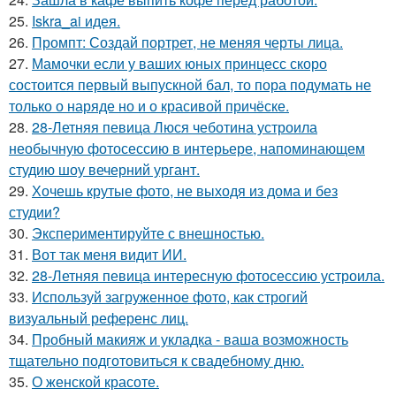
25.
Iskra_ai идея.
26.
Промпт: Создай портрет, не меняя черты лица.
27.
Мамочки если у ваших юных принцесс скоро
состоится первый выпускной бал, то пора подумать не
только о наряде но и о красивой причёске.
28.
28-Летняя певица Люся чеботина устроила
необычную фотосессию в интерьере, напоминающем
студию шоу вечерний ургант.
29.
Хочешь крутые фото, не выходя из дома и без
студии?
30.
Экспериментируйте с внешностью.
31.
Вот так меня видит ИИ.
32.
28-Летняя певица интересную фотосессию устроила.
33.
Используй загруженное фото, как строгий
визуальный референс лиц.
34.
Пробный макияж и укладка - ваша возможность
тщательно подготовиться к свадебному дню.
35.
О женской красоте.