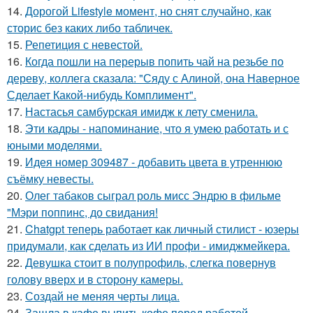
14.
Дорогой Lifestyle момент, но снят случайно, как
сторис без каких либо табличек.
15.
Репетиция с невестой.
16.
Когда пошли на перерыв попить чай на резьбе по
дереву, коллега сказала: "Сяду с Алиной, она Наверное
Сделает Какой-нибудь Комплимент".
17.
Настасья самбурская имидж к лету сменила.
18.
Эти кадры - напоминание, что я умею работать и с
юными моделями.
19.
Идея номер 309487 - добавить цвета в утреннюю
съёмку невесты.
20.
Олег табаков сыграл роль мисс Эндрю в фильме
"Мэри поппинс, до свидания!
21.
Chatgpt теперь работает как личный стилист - юзеры
придумали, как сделать из ИИ профи - имиджмейкера.
22.
Девушка стоит в полупрофиль, слегка повернув
голову вверх и в сторону камеры.
23.
Создай не меняя черты лица.
24.
Зашла в кафе выпить кофе перед работой.