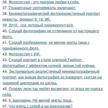
36.
Фотосессия - это признак любви к себе.
37.
Подарочные сертификаты включают:
38.
Кинематографический фотореалистичный портрет
невесты, формат 9: 16, 8K.
39.
2016 - год, который перевернул всё.
40.
Создай фотографию не отличимую от настоящего
фото.
41.
Создай изображение, не меняя черты лица с
приложенного фото.
42.
Фотосессия с ИИ.
43.
Создай портрет в стиле уличной Fashion -
фотографии с эффектом сочной, зернистой плёнки.
44.
Экстремально реалистичный кинематографичный
портрет, как живая фотография из Instagram, снятая на
тканевой циклораме из шёлка.
45.
Почему дети так любят косметику: от игры до поиска
себя.
46.
5. мандарин. Не меняй черты лица.
47.
Что взять с собой в на корпоратив?