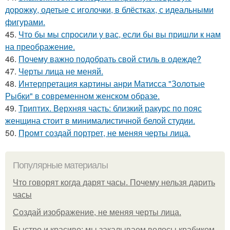
дорожку, одетые с иголочки, в блёстках, с идеальными
фигурами.
45.
Что бы мы спросили у вас, если бы вы пришли к нам
на преображение.
46.
Почему важно подобрать свой стиль в одежде?
47.
Черты лица не меняй.
48.
Интерпретация картины анри Матисса "Золотые
Рыбки" в современном женском образе.
49.
Триптих. Верхняя часть: близкий ракурс по пояс
женщина стоит в минималистичной белой студии.
50.
Промт создай портрет, не меняя черты лица.
Популярные материалы
Что говорят когда дарят часы. Почему нельзя дарить
часы
Создай изображение, не меняя черты лица.
Быстро и красиво: мы закалываем волосы крабиком.