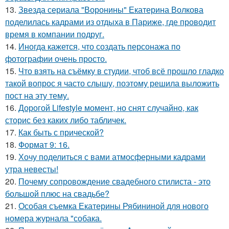
13.
Звезда сериала "Воронины" Екатерина Волкова
поделилась кадрами из отдыха в Париже, где проводит
время в компании подруг.
14.
Иногда кажется, что создать персонажа по
фотографии очень просто.
15.
Что взять на съёмку в студии, чтоб всё прошло гладко
такой вопрос я часто слышу, поэтому решила выложить
пост на эту тему.
16.
Дорогой Lifestyle момент, но снят случайно, как
сторис без каких либо табличек.
17.
Как быть с прической?
18.
Формат 9: 16.
19.
Хочу поделиться с вами атмосферными кадрами
утра невесты!
20.
Почему сопровождение свадебного стилиста - это
большой плюс на свадьбе?
21.
Особая съемка Екатерины Рябининой для нового
номера журнала "собака.