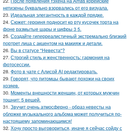
22.
После появления тэхёна на Amas корейские
нетизены буквально взорвались от его визуала.
23.
Идеальная элегантность в каждой прядке.
24.
Сюжет: героиня подносит ко рту кусочек торта на
фоне размытые шары и цифры 3 5.
25.
Создайте гиперреалистичный экстремально близкий
портрет лица с акцентом на макияж и детали.
26.
Вы в статусе "Невеста"?
27.
Строгий стиль и женственность: гармония на
фотосессии.
28.
Фото в чате с Алисой AI редактировать.
29.
Говорят, что питомцы бывают похожи на своих
хозяев.
30.
Моменты внешности женщин, от которых мужчин
тошнит: 5 вещей.
31.
Звучит очень атмосферно - образ невесты на
обложке музыкального альбома может получиться по-
настоящему запоминающимся!
32.
Хочу просто выговориться, иначе я сейчас сойду с