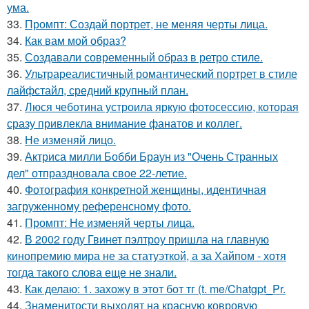
ума.
33.
Промпт: Создай портрет, не меняя черты лица.
34.
Как вам мой образ?
35.
Создавали современный образ в ретро стиле.
36.
Ультрареалистичный романтический портрет в стиле
лайфстайл, средний крупный план.
37.
Люся чеботина устроила яркую фотосессию, которая
сразу привлекла внимание фанатов и коллег.
38.
Не изменяй лицо.
39.
Актриса милли Бобби Браун из "Очень Странных
дел" отпраздновала свое 22-летие.
40.
Фотография конкретной женщины, идентичная
загруженному референсному фото.
41.
Промпт: Не изменяй черты лица.
42.
В 2002 году Гвинет пэлтроу пришла на главную
кинопремию мира не за статуэткой, а за Хайпом - хотя
тогда такого слова еще не знали.
43.
Как делаю: 1. захожу в этот бот тг (t. me/Chatgpt_Pr.
44.
Знаменитости выходят на красную ковровую