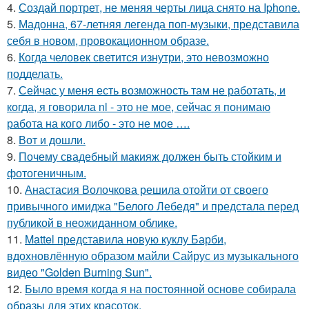
4.
Создай портрет, не меняя черты лица снято на Iphone.
5.
Мадонна, 67-летняя легенда поп-музыки, представила
себя в новом, провокационном образе.
6.
Когда человек светится изнутри, это невозможно
подделать.
7.
Сейчас у меня есть возможность там не работать, и
когда, я говорила nl - это не мое, сейчас я понимаю
работа на кого либо - это не мое ….
8.
Вот и дошли.
9.
Почему свадебный макияж должен быть стойким и
фотогеничным.
10.
Анастасия Волочкова решила отойти от своего
привычного имиджа "Белого Лебедя" и предстала перед
публикой в неожиданном облике.
11.
Mattel представила новую куклу Барби,
вдохновлённую образом майли Сайрус из музыкального
видео "Golden Burning Sun".
12.
Было время когда я на постоянной основе собирала
образы для этих красоток.