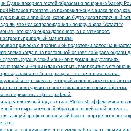
ни Суини покорила гостей образом на вечеринке Variety Po
рей Малахов трогательно покормил жену с вилки перед кам
мур с рынка и причёски, которые будто делал встречный ве
вда ли, что без сопровождения к вечеру образ "Устаёт"?
мония - это когда образ дополняет, а не затмевает.
 настроить природный магнетизм.
асивая прическа с правильной подготовки волос начинается
ло время когда я на постоянной основе собирала образы дл
к сделать французский маникюр в домашних условиях.
лена гомес и Бенни Бланко испытывают кризис в отношени
крет идеального образа раскрыт: это не только платье!
пускной вечер - момент, который хочется запечатлеть во вс
тя клэп снова удивила своих поклонников новым образом.
и эксперименты с фотографией.
ьтрареалистичный кадр в стиле Pinterest, эффект живого слу
жный, но выразительный образ для нашей юной невесты.
трясающий профессиональный бьюти - портрет женщины кр
 глаз.
и кадры - напоминание, что я умею работать и с юными мо