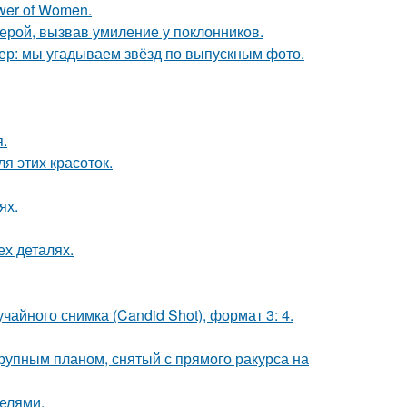
wer of Women.
ерой, вызвав умиление у поклонников.
тер: мы угадываем звёзд по выпускным фото.
.
я этих красоток.
ях.
ех деталях.
чайного снимка (Candid Shot), формат 3: 4.
упным планом, снятый с прямого ракурса на
делями.