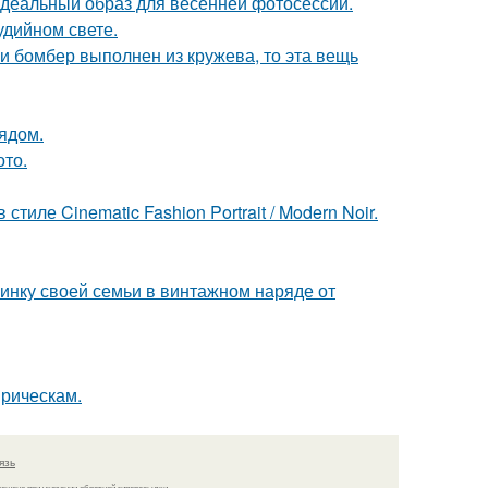
идеальный образ для весенней фотосессии.
удийном свете.
и бомбер выполнен из кружева, то эта вещь
ядом.
ото.
ле Cinematic Fashion Portrait / Modern Noir.
нку своей семьи в винтажном наряде от
прическам.
язь
решено при указании обратной гиперссылки.