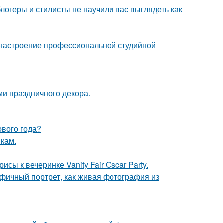
блогеры и стилисты не научили вас выглядеть как
 настроение профессиональной студийной
ми праздничного декора.
ового года?
скам.
сы к вечеринке Vanity Fair Oscar Party.
фичный портрет, как живая фотография из