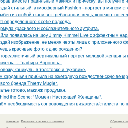
брав вместе правильный макияж и прическу, вы получите 
здай стильный, атмосферный Fashion - портрет в мягком ст
мбер из любой ткани востребованная вещь, конечно, но есл
ет определенного к себе подхода.
рмула красивого и соблазнительного аутфита.
йли появилась на шоу Jimmy Kimmel Live с эффектным нар
здай изображение, не меняя черты лица с приложенного ф
чешь красивые фото к дню рождения?
тореалистичный вертикальный портрет молодой женщины в сти
ическа, - Глафира Воронова.
овожу каникулы в толстовке и пуховике.
м кардашьян прибыла на ежегодную рождественскую вечери
вого бренда Thierry Mugler.
атье готово, макияж продуман.
hind the Scene: "Момент Настоящей Женщины".
чём необходимость сопровождения визажиста/стилиста по 
Контакты
Пользовательское соглашение
Обратная св
Политика конфидециальности
а
Копирование раз