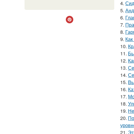
4.
Сид
5.
Анд
6.
Гла
7.
Пра
8.
Гар
9.
Как
10.
Кр
11.
Бы
12.
Ка
13.
Се
14.
Се
15.
Вы
16.
Ка
17.
Мо
18.
Ул
19.
Не
20.
По
уровне
21.
Эт