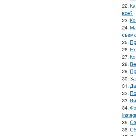
22.
Ка
все?
23.
Ко
24.
Ма
съемк
25.
Пр
26.
Ex
27.
Ко
28.
Ве
29.
Пр
30.
За
31.
Да
32.
По
33.
Ви
34.
Фо
Insta
35.
Св
36.
Сб