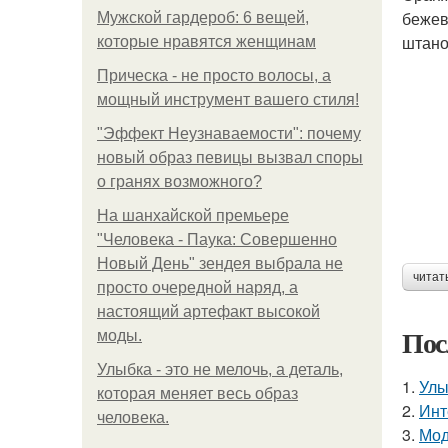
бежев
Мужской гардероб: 6 вещей,
штано
которые нравятся женщинам
Прическа - не просто волосы, а
мощный инструмент вашего стиля!
"Эффект Неузнаваемости": почему
новый образ певицы вызвал споры
о гранях возможного?
На шанхайской премьере
"Человека - Паука: Совершенно
Новый День" зендея выбрала не
читат
просто очередной наряд, а
настоящий артефакт высокой
Пос
моды.
Улыбка - это не мелочь, а деталь,
1.
Улы
которая меняет весь образ
2.
Инт
человека.
3.
Мод