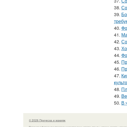
37.
Со
38.
Со
39.
Бо
требу
40.
Фо
41.
Ма
42.
Со
43.
Хо
44.
Фо
45.
Пр
46.
Пр
47.
Ки
культо
48.
Пл
49.
Be
50.
В 
© 2026 Прическа и макияж
Полезная информация о прическах и макияже лица, новости, отзывы, новинки, секреты, техник