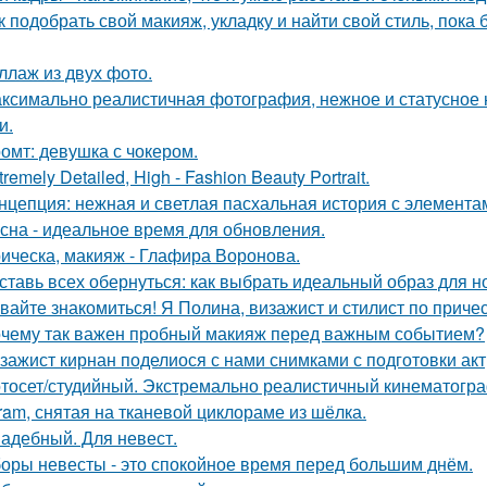
к подобрать свой макияж, укладку и найти свой стиль, пока 
ллаж из двух фото.
ксимально реалистичная фотография, нежное и статусное
и.
омт: девушка с чокером.
tremely Detailed, High - Fashion Beauty Portrait.
нцепция: нежная и светлая пасхальная история с элемента
сна - идеальное время для обновления.
ическа, макияж - Глафира Воронова.
ставь всех обернуться: как выбрать идеальный образ для н
вайте знакомиться! Я Полина, визажист и стилист по приче
чему так важен пробный макияж перед важным событием?
зажист кирнан поделиося с нами снимками с подготовки актри
тосет/студийный. Экстремально реалистичный кинематогра
gram, снятая на тканевой циклораме из шёлка.
адебный. Для невест.
оры невесты - это спокойное время перед большим днём.