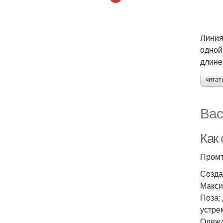
Линия
одной
длине
читат
Вас
Как 
Промт
Созда
Макси
Поза:
устре
Одежд