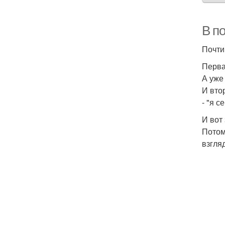
В п
Почти
Перва
А уже
И вто
- "я 
И вот
Потом
взгля