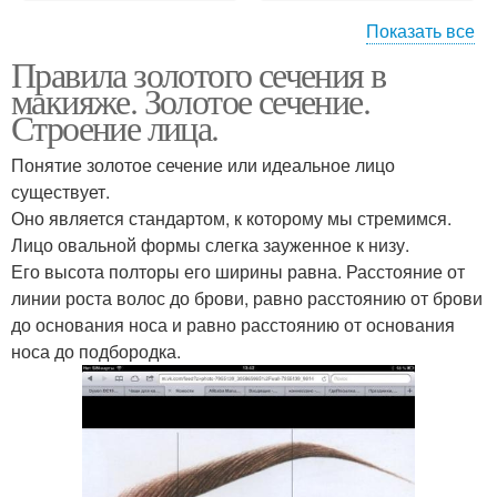
Показать все
Правила золотого сечения в
Сечения в макияже
Золотое сечение
макияже. Золотое сечение.
Строение лица.
Понятие золотое сечение или идеальное лицо
Сечение при
существует.
Лица в макияже
построении
Оно является стандартом, к которому мы стремимся.
Лицо овальной формы слегка зауженное к низу.
Его высота полторы его ширины равна. Расстояние от
линии роста волос до брови, равно расстоянию от брови
до основания носа и равно расстоянию от основания
носа до подбородка.