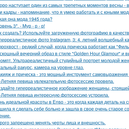
оро наступает один из самых трепетных моментов весны - 
и кадры - напоминание, что я умею работать и с юными мо
кая она мода 1945 года?
овень 3*. - Мур - р - р!
к создать? Используйте загруженную фотографию в качеств
перреалистичное фото Instagram, 3: 4. летний волшебный ка
рохвост - редкий случай, когда прическа работает как "Фил
скошный вечерний образ в стиле "Golden Hour Glamour" и 
омпт. Ультрареалистичный студийный портрет молодой же
альный ракурс, камера на уровне глаз.
кияж и прическа - это мощный инструмент самовыражения и
-Летняя певица увлекательную фотосессию провела.
здайте гиперреалистичное изображение женщины, стоящей 
-Летняя певица интересную фотосессию устроила.
нь идеальной красоты в Enso - это когда каждая деталь на 
шила я сделать себе больно и зашла в свое очень старое с
ение.
рого запрещено менять черты лица и внешность.