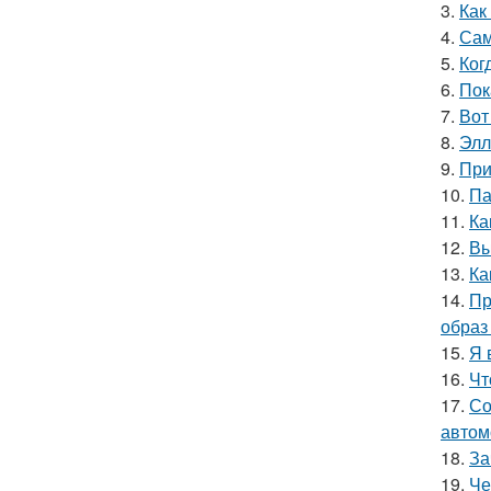
3.
Как
4.
Сам
5.
Ког
6.
Пок
7.
Вот
8.
Элл
9.
При
10.
Па
11.
Ка
12.
Вы
13.
Ка
14.
Пр
образ
15.
Я 
16.
Чт
17.
Со
автом
18.
За
19.
Че