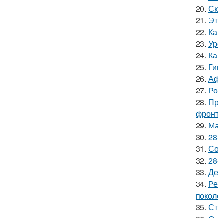
20.
Ск
21.
Эт
22.
Ка
23.
Ур
24.
Ка
25.
Ги
26.
Аф
27.
Ро
28.
Пр
фронт
29.
Ма
30.
28
31.
Со
32.
28
33.
Де
34.
Ре
покол
35.
Ст