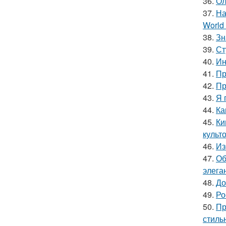
36.
Ол
37.
На
World 
38.
Зн
39.
Ст
40.
Ин
41.
Пр
42.
Пр
43.
Я 
44.
Ка
45.
Ки
культо
46.
Из
47.
Об
элега
48.
До
49.
Ро
50.
Пр
стиль