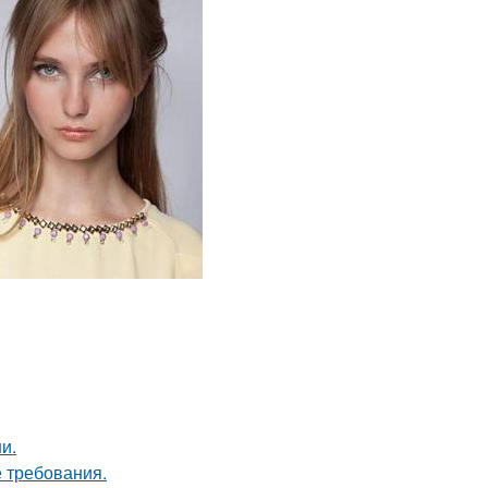
и.
 требования.