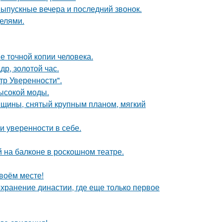
выпускные вечера и последний звонок.
делями.
е точной копии человека.
др, золотой час.
ьтр Уверенности".
высокой моды.
нщины, снятый крупным планом, мягкий
 уверенности в себе.
на балконе в роскошном театре.
своём месте!
охранение династии, где еще только первое