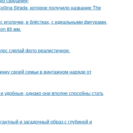
до свидания!
llina Strada, которое получило название The
 иголочки, в блёстках, с идеальными фигурами.
on 85 мм.
лос сделай фото реалистичное.
нку своей семьи в винтажном наряде от
и удобные, однако они вполне способны стать
антный и загадочный образ с глубиной и