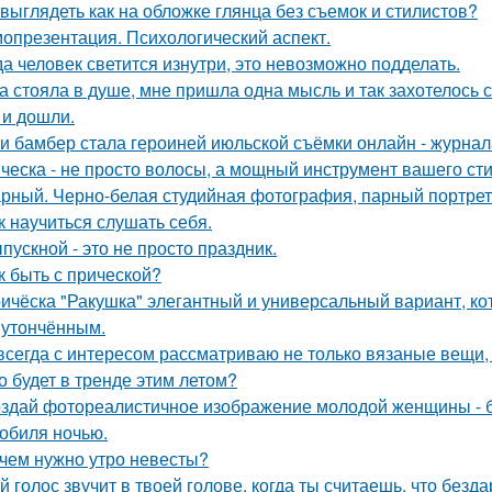
 выглядеть как на обложке глянца без съемок и стилистов?
опрезентация. Психологический аспект.
да человек светится изнутри, это невозможно подделать.
а стояла в душе, мне пришла одна мысль и так захотелось с
 и дошли.
и бамбер стала героиней июльской съёмки онлайн - журнала 
ческа - не просто волосы, а мощный инструмент вашего сти
рный. Черно-белая студийная фотография, парный портрет 
к научиться слушать себя.
пускной - это не просто праздник.
к быть с прической?
ичёска "Ракушка" элегантный и универсальный вариант, ко
 утончённым.
всегда с интересом рассматриваю не только вязаные вещи, 
о будет в тренде этим летом?
здай фотореалистичное изображение молодой женщины - б
обиля ночью.
чем нужно утро невесты?
й голос звучит в твоей голове, когда ты считаешь, что безд