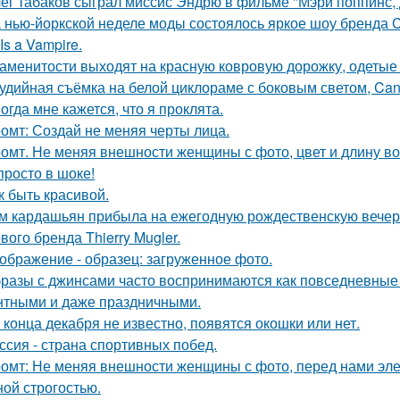
ег табаков сыграл миссис Эндрю в фильме "Мэри поппинс, 
 нью-йоркской неделе моды состоялось яркое шоу бренда Co
Is a Vampire.
аменитости выходят на красную ковровую дорожку, одетые с
удийная съёмка на белой циклораме с боковым светом, Can
огда мне кажется, что я проклята.
омт: Создай не меняя черты лица.
омт. Не меняя внешности женщины с фото, цвет и длину во
просто в шоке!
к быть красивой.
м кардашьян прибыла на ежегодную рождественскую вечери
вого бренда Thierry Mugler.
ображение - образец: загруженное фото.
разы с джинсами часто воспринимаются как повседневные 
нтными и даже праздничными.
 конца декабря не известно, появятся окошки или нет.
ссия - страна спортивных побед.
омт: Не меняя внешности женщины с фото, перед нами элег
ной строгостью.