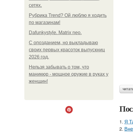
сетях.
Рубрика Trend? Ой люблю я ходить
по магазинам!
Dafunkystyle. Matrix neo.
С опозданием, но выкладываю
своих первых красоток выпускниц
2026 год.
Нельзя забывать о том, что
маникюр - мощное оружие в руках у
женщин!
читат
Пос
1.
Я Т
2.
Вне