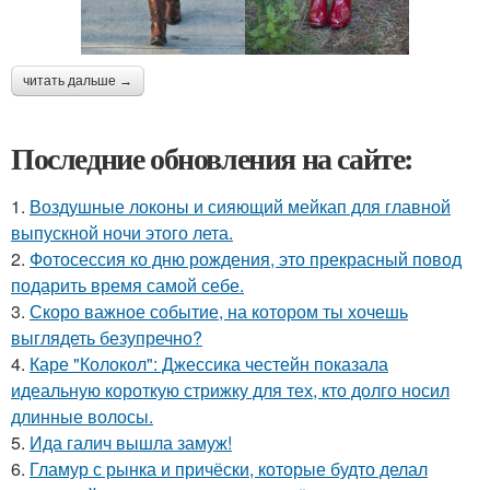
читать дальше →
Последние обновления на сайте:
1.
Воздушные локоны и сияющий мейкап для главной
выпускной ночи этого лета.
2.
Фотосессия ко дню рождения, это прекрасный повод
подарить время самой себе.
3.
Скоро важное событие, на котором ты хочешь
выглядеть безупречно?
4.
Каре "Колокол": Джессика честейн показала
идеальную короткую стрижку для тех, кто долго носил
длинные волосы.
5.
Ида галич вышла замуж!
6.
Гламур с рынка и причёски, которые будто делал