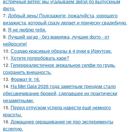
встречный ветер: мы угадываем звёзд по выпускным
фото.
7.
Добрый день! Подскажите, пожалуйста, хорошего
визажиста, который сразу делает и прическу свадебную.
8.
Я не люблю тебя.
9.
Лучший загар - без макияжа, лучшие фото - от
нейросети!
10.
Создаю красивые образы в 4 руки в Иркутске.
11.
Хотите попробовать каре?
12.
Гиперреалистичное зеркальное селфи по грудь,
сохранить внешность.
13.
Формат 9: 16.
14.
На Met Gala 2026 года заметным трендом стало
обесцвечивание бровей, сделавшее их практически
незаметными.
15.
Перед отпуском успела навести ещё немного
красоты.
16.
Домашнее окрашивание не про эксперименты
вслепую.