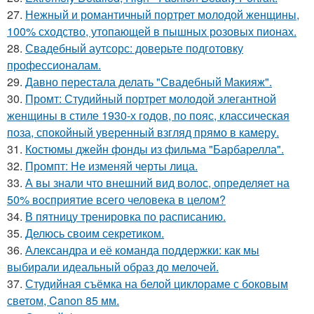
27.
Нежный и романтичный портрет молодой женщины,
100% сходство, утопающей в пышных розовых пионах.
28.
Свадебный аутсорс: доверьте подготовку
профессионалам.
29.
Давно перестала делать "Свадебный Макияж".
30.
Промт: Студийный портрет молодой элегантной
женщины в стиле 1930-х годов, по пояс, классическая
поза, спокойный уверенный взгляд прямо в камеру.
31.
Костюмы джейн фонды из фильма "Барбарелла".
32.
Промпт: Не изменяй черты лица.
33.
А вы знали что внешний вид волос, определяет на
50% восприятие всего человека в целом?
34.
В пятницу тренировка по расписанию.
35.
Делюсь своим секретиком.
36.
Александра и её команда поддержки: как мы
выбирали идеальный образ до мелочей.
37.
Студийная съёмка на белой циклораме с боковым
светом, Canon 85 мм.