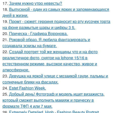
17.
Зачем нужно утро невесты?
18.
Выпускной - один из самых ярких и запоминающихся
дней в жизни.
19.
Промт - сюжет: героиня подносит ко рту кусочек торта
на фоне размытые шары и цифры 3 5.
20.
Прическа - Глафира Воронова.
21.
Роковой образ. Я любила фантазировать и
создавала эскизы на бумаге.
22.
Создай портрет той же женщины что и на фото
реалистичное фото, снятое на Iphone 15/16 в
естественном режиме, высокое качество, живое и
атмосферное.
23.
Девушка на яркой улице с мозаикой гауди, пальмы и
солнечные блики на фасадах.
24.
Estet Fashion Week.
25.
Добрый день! Фотограф и модель ищет визажиста,
который сможет выполнить макияж и прическу в
формате ТФП 4 или 7 мая.
26.
Extremely Detailed, High - Fashion Beauty Portrait.