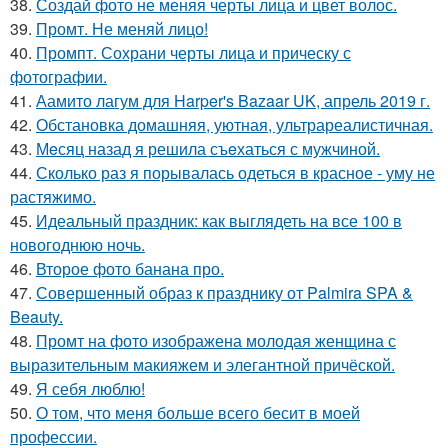
38.
Создай фото не меняя черты лица и цвет волос.
39.
Промт. Не меняй лицо!
40.
Промпт. Сохрани черты лица и прическу с
фотографии.
41.
Аамито лагум для Harper's Bazaar UK, апрель 2019 г.
42.
Обстановка домашняя, уютная, ультрареалистичная.
43.
Мeсяц назад я решила съeхаться с мужчиной.
44.
Сколько раз я порывалась одеться в красное - уму не
растяжимо.
45.
Идеальный праздник: как выглядеть на все 100 в
новогоднюю ночь.
46.
Второе фото банана про.
47.
Совершенный образ к празднику от Palmira SPA &
Beauty.
48.
Промт на фото изображена молодая женщина с
выразительным макияжем и элегантной причёской.
49.
Я себя люблю!
50.
О том, что меня больше всего бесит в моей
профессии.