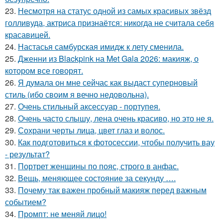
23.
Несмотря на статус одной из самых красивых звёзд
голливуда, актриса признаётся: никогда не считала себя
красавицей.
24.
Настасья самбурская имидж к лету сменила.
25.
Дженни из Blackpink на Met Gala 2026: макияж, о
котором все говорят.
26.
Я думала он мне сейчас как выдаст суперновый
стиль (ибо своим я вечно недовольна).
27.
Очень стильный аксессуар - портупея.
28.
Очень часто слышу, лена очень красиво, но это не я.
29.
Сохрани черты лица, цвет глаз и волос.
30.
Как подготовиться к фотосессии, чтобы получить вау
- результат?
31.
Портрет женщины по пояс, строго в анфас.
32.
Вещь, меняющее состояние за секунду ….
33.
Почему так важен пробный макияж перед важным
событием?
34.
Промпт: не меняй лицо!