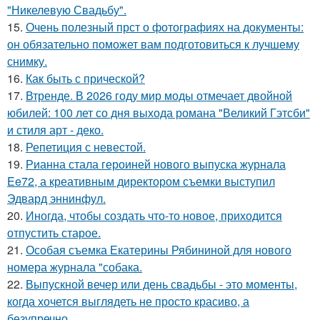
"Никелевую Свадьбу".
15.
Очень полезный прст о фотографиях на документы:
он обязательно поможет вам подготовиться к лучшему
снимку.
16.
Как быть с прической?
17.
Втренде. В 2026 году мир моды отмечает двойной
юбилей: 100 лет со дня выхода романа "Великий Гэтсби"
и стиля арт - деко.
18.
Репетиция с невестой.
19.
Рианна стала героиней нового выпуска журнала
Ee72, а креативным директором съемки выступил
Эдвард эннинфул.
20.
Иногда, чтобы создать что-то новое, приходится
отпустить старое.
21.
Особая съемка Екатерины Рябининой для нового
номера журнала "собака.
22.
Выпускной вечер или день свадьбы - это моменты,
когда хочется выглядеть не просто красиво, а
безупречно.