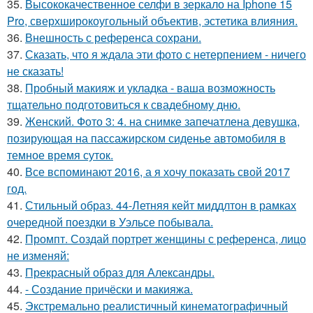
35.
Высококачественное селфи в зеркало на Iphone 15
Pro, сверхширокоугольный объектив, эстетика влияния.
36.
Внешность с референса сохрани.
37.
Сказать, что я ждала эти фото с нетерпением - ничего
не сказать!
38.
Пробный макияж и укладка - ваша возможность
тщательно подготовиться к свадебному дню.
39.
Женский. Фото 3: 4. на снимке запечатлена девушка,
позирующая на пассажирском сиденье автомобиля в
темное время суток.
40.
Все вспоминают 2016, а я хочу показать свой 2017
год.
41.
Стильный образ. 44-Летняя кейт миддлтон в рамках
очередной поездки в Уэльсе побывала.
42.
Промпт. Создай портрет женщины с референса, лицо
не изменяй:
43.
Прекрасный образ для Александры.
44.
- Создание причёски и макияжа.
45.
Экстремально реалистичный кинематографичный