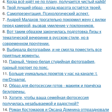
4.
Когда всё идёт не по плану, получается чистый кайф!
5.
Твой лучший образ - когда красота остаётся твоей.
6.
Самопрезентация. Психологический аспект.
7.
Андрей Малахов трогательно покормил жену с вилки
перед камерой, вызвав умиление у поклонников.
8.
Вот таким образом закончилась подготовка Лизы к
тематической вечеринке в русском стиле, но в
современном прочтении.
9.
Выбирала фотографии, и не смогла поместить все
приятные моменты.
10.
Парный. Черно-белая студийная фотография,
парный портрет по пояс.
11.
Больше уникальных промтов у нас на канале: t.
me/Dnsamai.
12.
Образ для фотосессии готов - макияж и причёска
безупречны.
13.
Хотите, чтобы ваша семейная фотосессия
получилась незабываемой и радостной?
14.
Роман Костомаров и Оксана Домнина отпраздновали