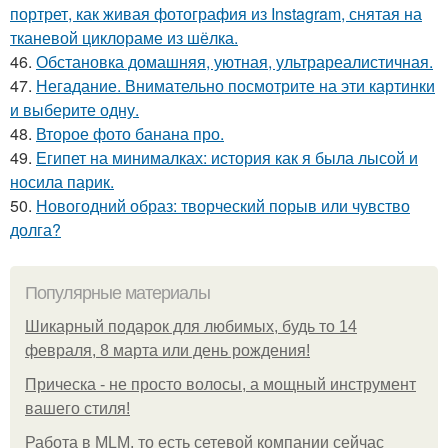
портрет, как живая фотография из Instagram, снятая на
тканевой циклораме из шёлка.
46.
Обстановка домашняя, уютная, ультрареалистичная.
47.
Негадание. Внимательно посмотрите на эти картинки
и выберите одну.
48.
Второе фото банана про.
49.
Египет на минималках: история как я была лысой и
носила парик.
50.
Новогодний образ: творческий порыв или чувство
долга?
Популярные материалы
Шикарный подарок для любимых, будь то 14
февраля, 8 марта или день рождения!
Прическа - не просто волосы, а мощный инструмент
вашего стиля!
Работа в MLM, то есть сетевой компании сейчас