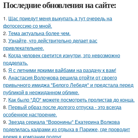
Последние обновления на сайте:
1.
Щас приедут меня выкупать а тут очередь на
фотосессию со мной.
2.
Тема актуальна более чем.
3.
Узнайте, что действительно делает вас
привлекательнее.
4.
Когда человек светится изнутри, это невозможно
подделать.
5.
Я с летними яркими вайбами на раздачу к вам!
6.
Анастасия Волочкова решила отойти от своего
привычного имиджа "Белого Лебедя" и предстала перед
публикой в неожиданном облике.
7.
Как было "ДО" можете посмотреть пролистав до конца.
8.
Первый образ после долгого отпуска - это всегда
особенное настроение.
9.
Звезда сериала "Воронины" Екатерина Волкова
поделилась кадрами из отдыха в Париже, где проводит
время в компании подруг.