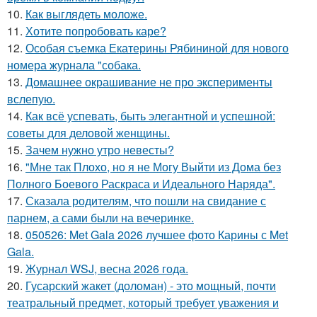
10.
Как выглядеть моложе.
11.
Хотите попробовать каре?
12.
Особая съемка Екатерины Рябининой для нового
номера журнала "собака.
13.
Домашнее окрашивание не про эксперименты
вслепую.
14.
Как всё успевать, быть элегантной и успешной:
советы для деловой женщины.
15.
Зачем нужно утро невесты?
16.
"Мне так Плохо, но я не Могу Выйти из Дома без
Полного Боевого Раскраса и Идеального Наряда".
17.
Сказала родителям, что пошли на свидание с
парнем, а сами были на вечеринке.
18.
050526: Met Gala 2026 лучшее фото Карины с Met
Gala.
19.
Журнал WSJ, весна 2026 года.
20.
Гусарский жакет (доломан) - это мощный, почти
театральный предмет, который требует уважения и