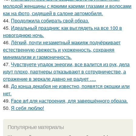
молодой женщины с яркими карими глазами и волосами
как на фото, сидящей в салоне автомобиля.
44.
Продолжила собирать свой образ.
45.
Идеальный праздник: как выглядеть на все 100 в
новогоднюю ночь.
46.
Лёгкий, почти незаметный макияж подчёркивает
естественную свежесть и ухоженность, сохраняя
минимализм и гармоничность.
47.
Чувствуете упадок энергии, все валится из рук, дела
идут плохо, партнеры отказывают в сотрудничестве, а
отражение в зеркале давно не радует ….
48.
До конца декабря не известно, появятся окошки или
нет.
49.
Face art для настроения, для завершённого образа.
50.
Я себя люблю!
Популярные материалы