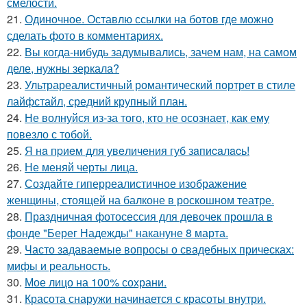
смелости.
21.
Одиночное. Оставлю ссылки на ботов где можно
сделать фото в комментариях.
22.
Вы когда-нибудь задумывались, зачем нам, на самом
деле, нужны зеркала?
23.
Ультрареалистичный романтический портрет в стиле
лайфстайл, средний крупный план.
24.
Не волнуйся из-за того, кто не осознает, как ему
повезло с тобой.
25.
Я нa пpиeм для увeличeния губ зaпиcaлacь!
26.
Не меняй черты лица.
27.
Создайте гиперреалистичное изображение
женщины, стоящей на балконе в роскошном театре.
28.
Праздничная фотосессия для девочек прошла в
фонде "Берег Надежды" накануне 8 марта.
29.
Часто задаваемые вопросы о свадебных прическах:
мифы и реальность.
30.
Мое лицо на 100% сохрани.
31.
Красота снаружи начинается с красоты внутри.