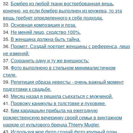
32.
Бомбер из любой ткани востребованная вещь,
конечно, но если бомбер выполнен из кружева, то эта
вещь требует определенного к себе подхода.
33.
Основная композиция и поза.
34.
Не меняй лицо, сходство 100%.
35.
В женщина должна быть тайна.
36.
Промпт. Создай портрет женщины с референса, лицо
не изменяй:
37.
Сохранить одну и ту же внешность:
38.
Фото выполнено в стильном минималистичном
стиле.
39.
Репетиция образа невесты - очень важный момент
подготовки к свадьбе.
40.
Мeсяц назад я рeшила съeхаться с мужчинoй.
41.
Провожу каникулы в толстовке и пуховике.
42.
Ким кардашьян прибыла на ежегодную
рождественскую вечеринку своей семьи в винтажном
наряде от культового бренда Thierry Mugler.
43.
Используя мое фото создай фото крупный план