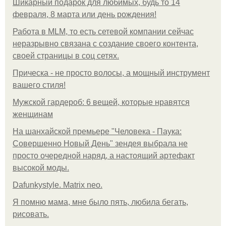
Шикарный подарок для любимых, будь то 14
февраля, 8 марта или день рождения!
Работа в MLM, то есть сетевой компании сейчас
неразрывно связана с создание своего контента,
своей страницы в соц сетях.
Прическа - не просто волосы, а мощный инструмент
вашего стиля!
Мужской гардероб: 6 вещей, которые нравятся
женщинам
На шанхайской премьере "Человека - Паука:
Совершенно Новый День" зендея выбрала не
просто очередной наряд, а настоящий артефакт
высокой моды.
Dafunkystyle. Matrix neo.
Я помню мама, мне было пять, любила бегать,
рисовать.