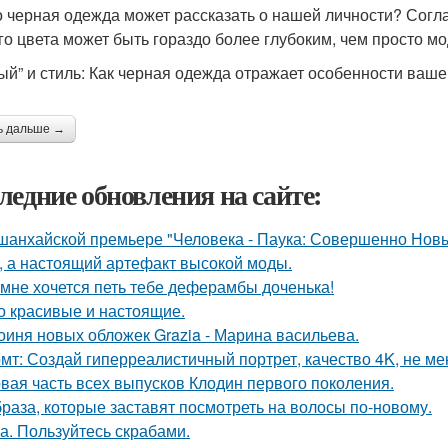
о черная одежда может рассказать о нашей личности? Сог
го цвета может быть гораздо более глубоким, чем просто м
ый” и стиль: Как черная одежда отражает особенности ваш
ь дальше →
ледние обновления на сайте:
шанхайской премьере "Человека - Паука: Совершенно Новы
, а настоящий артефакт высокой моды.
 мне хочется петь тебе деферамбы доченька!
о красивые и настоящие.
оиня новых обложек Grazia - Марина васильева.
мт: Создай гиперреалистичный портрет, качество 4K, не ме
вая часть всех выпусков Клодин первого поколения.
браза, которые заставят посмотреть на волосы по-новому.
а. Пользуйтесь скрабами.