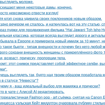
 выглядеть моложе.
схищают меня некоторые дамы, конечно.
осто невозможно отвести взгляд!
тя клэп снова удивила своих поклонников новым образом.
здно вечером не спалось, и наткнулась вот на эту статью, 
раз пуджи для продвижения фильма "Hai Jawani Toh Ishq Ho
ильная классика, которая всегда выглядит дорого и актуаль
бывала в Европе и примерила новый имидж за 10 минут, не
о такое бьюти - типаж внешности и почему без него любой 
рого сохрани внешность женщины с прикреплённого фото 1: 1
и, возраст, прическу, пропорции тела.
омт: этот снимок представляет собой эффектное селфи, вып
ики".
чешь выглядеть так, будто над твоим образом поработала к
 в статусе "Невеста"?
чему я - ваш идеальный выбор для макияжа и прически?
то в чате с Алисой AI редактировать.
тореалистичная Fashion pop - art съёмка, снятая на Canon E
инцесса уэльская Кейт миддлтон очаровала публику стильн