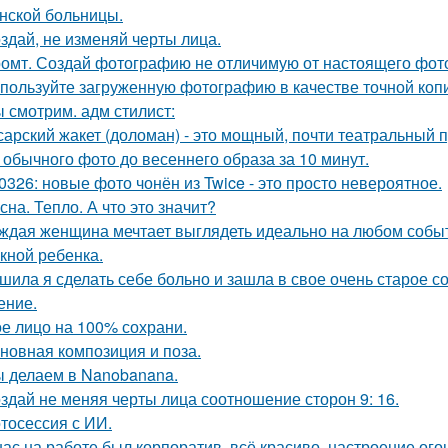
нской больницы.
здай, не изменяй черты лица.
омт. Создай фотографию не отличимую от настоящего фот
пользуйте загруженную фотографию в качестве точной копи
 смотрим. адм стилист:
сарский жакет (доломан) - это мощный, почти театральный 
 обычного фото до весеннего образа за 10 минут.
0326: новые фото чонён из Twice - это просто невероятное.
сна. Тепло. А что это значит?
ждая женщина мечтает выглядеть идеально на любом событи
кной ребенка.
шила я сделать себе больно и зашла в свое очень старое с
ение.
е лицо на 100% сохрани.
новная композиция и поза.
 делаем в Nanobanana.
здай не меняя черты лица соотношение сторон 9: 16.
тосессия с ИИ.
нас на работе был корпоратив, всё красиво, настроение ого