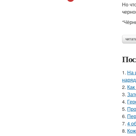
Но чт
черно
“Чёрн
читат
Пос
1.
На 
наряд
2.
Как
3.
Зат
4.
Гер
5.
Про
6.
Пер
7.
4 о
8.
Кож