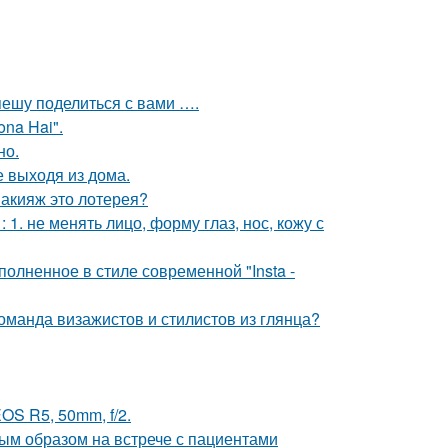
спешу поделиться с вами ….
na Hai".
но.
 выходя из дома.
макияж это лотерея?
. не менять лицо, форму глаз, нос, кожу с
олненное в стиле современной "Insta -
оманда визажистов и стилистов из глянца?
OS R5, 50mm, f/2.
ым образом на встрече с пациентами