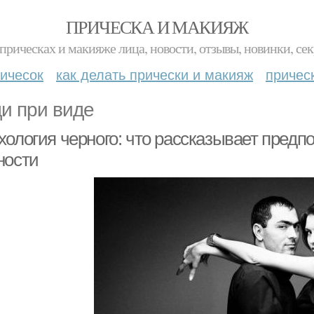
ПРИЧЕСКА И МАКИЯЖ
прическах и макияже лица, новости, отзывы, новинки, сек
ичесок
как делать прически и макияж
причес
и при виде
ология черного: что рассказывает предпо
ности