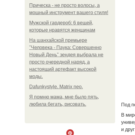
Прическа - не просто волосы, а
мощный инструмент вашего стиля!
Мужской гардероб: 6 вещей,
которые нравятся женщинам
На шанхайской премьере
"Человека - Паука: Совершенно
Новый День" зендея выбрала не
просто очередной наряд, а
настоящий артефакт высокой
моды.
Dafunkystyle. Matrix neo.
Я помню мама, мне было пять,
Под п
любила бегать, рисовать.
В мир
униве
и друг