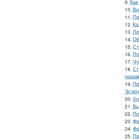
9.
Как
10.
Во
11.
Пр
12.
Ка
13.
По
14.
Об
15.
Ст
16.
По
17.
Чт
18.
Ст
порам
19.
Пр
Эстет
20.
Хо
21.
Вы
22.
По
23.
Фо
24.
Фо
25.
Пр