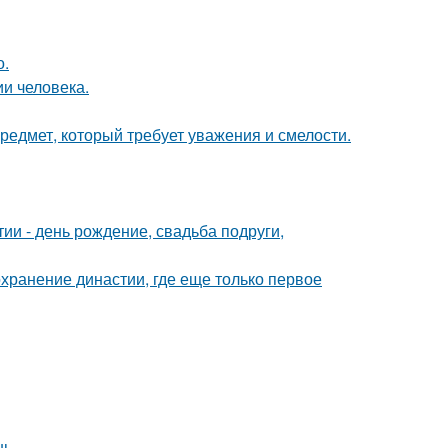
о.
и человека.
предмет, который требует уважения и смелости.
и - день рождение, свадьба подруги,
охранение династии, где еще только первое
нь.