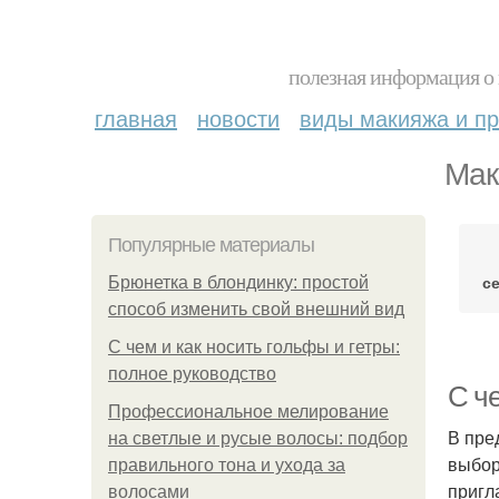
полезная информация о 
главная
новости
виды макияжа и пр
Мак
Популярные материалы
с
Брюнетка в блондинку: простой
способ изменить свой внешний вид
С чем и как носить гольфы и гетры:
полное руководство
С че
Профессиональное мелирование
В пре
на светлые и русые волосы: подбор
выбор
правильного тона и ухода за
пригл
волосами