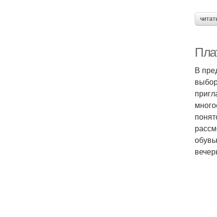
читат
Плат
В пре
выбор
пригл
много
понят
рассм
обувь
вечер