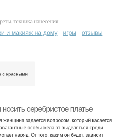
реты, техника нанесения
ки и макияж на дому
игры
отзывы
е с красными
м носить серебристое платье
 женщина задается вопросом, который касается
травагантные особы желают выделяться среди
ает наряд. От того, каким он будет, зависит