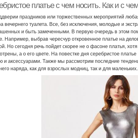
бристое платье с чем носить. Как и с че
ддверии праздников или торжественных мероприятий любая
а вечернего туалета. Все, без исключения, молодые и экс
ашенных и быть замеченными. В первую очередь в этом помог
е. Например, выбрав чересчур откровенное платье на дело
ой. Но сегодня речь пойдет скорее не о фасоне платья, хот
отрены, а о его цвете. На повестке дня серебристое платье 
ю и аксессуарами. Также мы рассмотрим последние тенденц
него наряда, как для взрослых модниц, так и для маленьких.