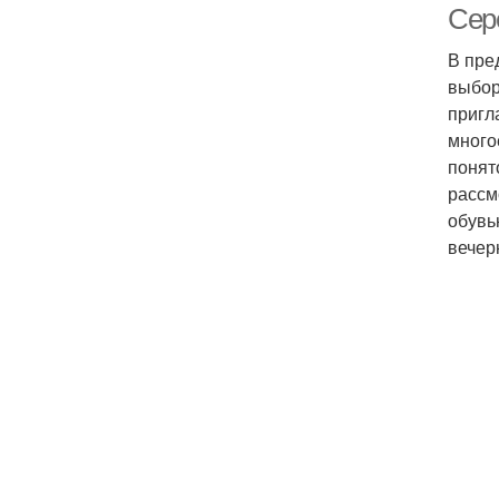
Сере
В пре
выбор
пригл
много
понят
рассм
обувь
вечер