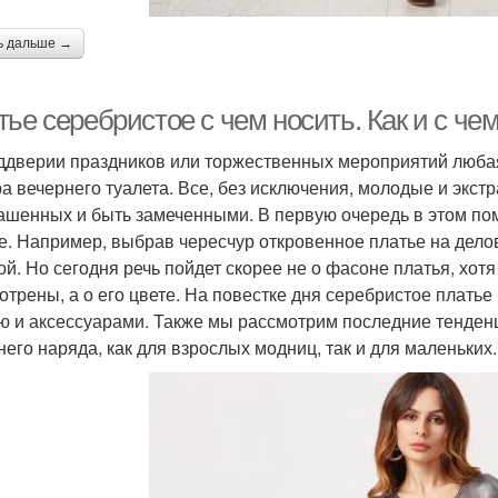
ь дальше →
ье серебристое с чем носить. Как и с че
ддверии праздников или торжественных мероприятий любая
а вечернего туалета. Все, без исключения, молодые и экс
ашенных и быть замеченными. В первую очередь в этом помог
е. Например, выбрав чересчур откровенное платье на дело
ой. Но сегодня речь пойдет скорее не о фасоне платья, хот
отрены, а о его цвете. На повестке дня серебристое платье 
ю и аксессуарами. Также мы рассмотрим последние тенденц
него наряда, как для взрослых модниц, так и для маленьких.