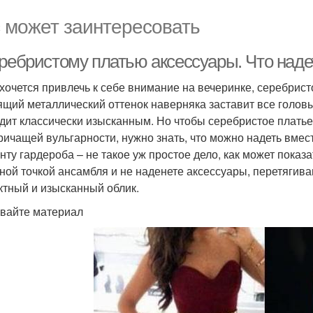
 может заинтересовать
еребристому платью аксессуары. Что наде
 хочется привлечь к себе внимание на вечеринке, серебрис
ящий металлический оттенок наверняка заставит все голов
дит классически изысканным. Но чтобы серебристое платье
кричащей вульгарности, нужно знать, что можно надеть вмес
нту гардероба – не такое уж простое дело, как может показ
ной точкой ансамбля и не наденете аксессуары, перетягива
тный и изысканный облик.
вайте материал