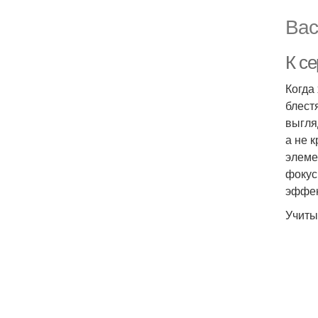
Вас
К с
Когда
блест
выгля
а не 
элеме
фокус
эффек
Учиты