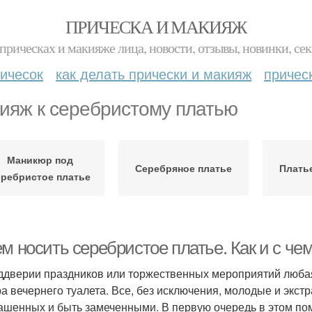
ПРИЧЕСКА И МАКИЯЖ
прическах и макияже лица, новости, отзывы, новинки, сек
ичесок
как делать прически и макияж
причес
ияж к серебристому платью
Маникюр под
Серебряное платье
Плать
еребристое платье
м носить серебристое платье. Как и с че
ддверии праздников или торжественных мероприятий любая
а вечернего туалета. Все, без исключения, молодые и экс
ашенных и быть замеченными. В первую очередь в этом помог