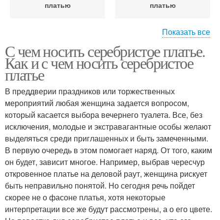
платью
платью
Показать все
С чем носить серебристое платье.
Колготки к
Серебристое платье
Как и с чем носить серебристое
серебристому платью
платье
В преддверии праздников или торжественных
Макияж под
мероприятий любая женщина задается вопросом,
Платье с чем
серебристое платье
который касается выбора вечернего туалета. Все, без
исключения, молодые и экстравагантные особы желают
выделяться среди приглашенных и быть замеченными.
В первую очередь в этом помогает наряд. От того, каким
Макияж под серое
Платье с запахом
он будет, зависит многое. Например, выбрав чересчур
платье
откровенное платье на деловой раут, женщина рискует
быть неправильно понятой. Но сегодня речь пойдет
скорее не о фасоне платья, хотя некоторые
Макияж к синему
Маникюр под серое
интерпретации все же будут рассмотрены, а о его цвете.
платью
платье