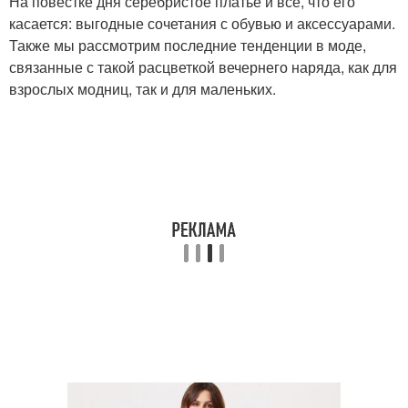
На повестке дня серебристое платье и все, что его
касается: выгодные сочетания с обувью и аксессуарами.
Также мы рассмотрим последние тенденции в моде,
связанные с такой расцветкой вечернего наряда, как для
Вечерний платье
Платье на работу
взрослых модниц, так и для маленьких.
Глаз под серебристое
Платье с серебром
платье
Серебристый макияж