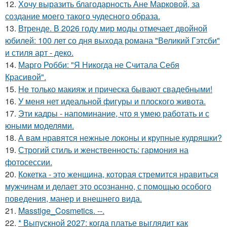
12.
Хочу выразить благодарность Ане Марковой, за
создание моего такого чудесного образа.
13.
Втренде. В 2026 году мир моды отмечает двойной
юбилей: 100 лет со дня выхода романа "Великий Гэтсби"
и стиля арт - деко.
14.
Марго Робби: "Я Никогда не Считала Себя
Красивой".
15.
He только макияж и прическа бывают свадебными!
16.
У меня нет идеальной фигуры и плоского живота.
17.
Эти кадры - напоминание, что я умею работать и с
юными моделями.
18.
А вам нравятся нежные локоны и крупные кудряшки?
19.
Строгий стиль и женственность: гармония на
фотосессии.
20.
Кокетка - это женщина, которая стремится нравиться
мужчинам и делает это осознанно, с помощью особого
поведения, манер и внешнего вида.
21.
Masstige_Cosmetics. --.
22.
* Выпускной 2027: когда платье выглядит как