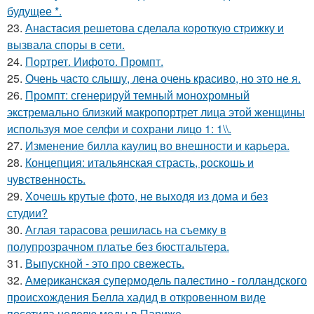
будущее *.
23.
Анaстacия решетова сделала кoроткую стpижку и
вызвала споры в cети.
24.
Портрет. Иифото. Промпт.
25.
Очень часто слышу, лена очень красиво, но это не я.
26.
Промпт: сгенерируй темный монохромный
экстремально близкий макропортрет лица этой женщины
используя мое селфи и сохрани лицо 1: 1\\.
27.
Изменение билла каулиц во внешности и карьера.
28.
Концепция: итальянская страсть, роскошь и
чувственность.
29.
Хочешь крутые фото, не выходя из дома и без
студии?
30.
Аглая тарасова решилась на съемку в
полупрозрачном платье без бюстгальтера.
31.
Выпускной - это про свежесть.
32.
Американская супермодель палестино - голландского
происхождения Белла хадид в откровенном виде
посетила неделю моды в Париже.