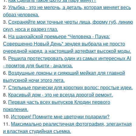
2.
Улыбка - это не мелочь, а деталь, которая меняет весь
образ человека.
3.
Сохраняйте мои точные черты лица, форму губ, линию
скул, носа и разрез глаз.
4.
На шанхайской премьере "Человека - Паука:
Совершенно Новый День" зендея выбрала не просто
очередной наряд, а настоящий артефакт высокой моды.
5.
Решила протестировать один из самых интересных AI
- промтов для бьюти - анализа.
6.
Воздушные локоны и сияющий мейкап для главной
выпускной ночи этого лета.
7.
Стильные прически для коротких волос: простые идеи.
8.
Красивый дом - это не всегда дорогой ремонт.
9.
Первая часть всех выпусков Клодин первого
поколения.
10.
История! Помните мне цветочки подарили?
11.
Максимально реалистичная фотография, элегантная
и властная студийная съемка.