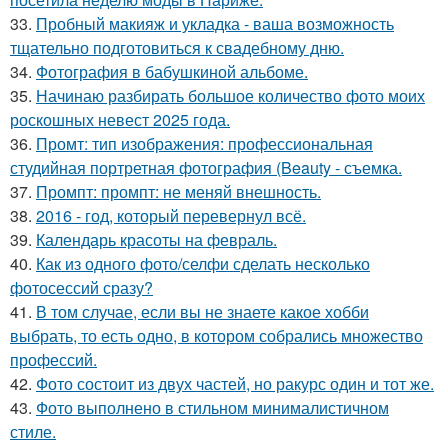
33.
Пробный макияж и укладка - ваша возможность
тщательно подготовиться к свадебному дню.
34.
Фотография в бабушкиной альбоме.
35.
Начинаю разбирать большое количество фото моих
роскошных невест 2025 года.
36.
Промт: тип изображения: профессиональная
студийная портретная фотография (Beauty - съемка.
37.
Промпт: промпт: не меняй внешность.
38.
2016 - год, который перевернул всё.
39.
Календарь красоты на февраль.
40.
Как из одного фото/селфи сделать несколько
фотосессий сразу?
41.
В том случае, если вы не знаете какое хобби
выбрать, то есть одно, в котором собрались множество
профессий.
42.
Фото состоит из двух частей, но ракурс один и тот же.
43.
Фото выполнено в стильном минималистичном
стиле.