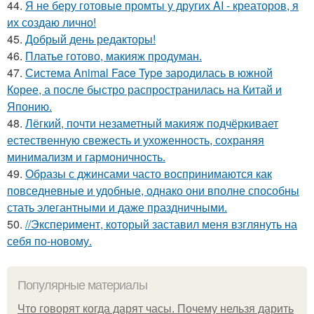
44.
Я не беру готовые промты у других AI - креаторов, я
их создаю лично!
45.
Добрый день редакторы!
46.
Платье готово, макияж продуман.
47.
Система Animal Face Type зародилась в южной
Корее, а после быстро распространилась на Китай и
Японию.
48.
Лёгкий, почти незаметный макияж подчёркивает
естественную свежесть и ухоженность, сохраняя
минимализм и гармоничность.
49.
Образы с джинсами часто воспринимаются как
повседневные и удобные, однако они вполне способны
стать элегантными и даже праздничными.
50.
//Эксперимент, который заставил меня взглянуть на
себя по-новому.
Популярные материалы
Что говорят когда дарят часы. Почему нельзя дарить