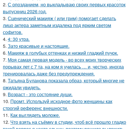
2.
С опозданием, но выкладываю своих первых красоток
выпускниц 2026 год.
3.
Сценический макияж ( или грим) помогает сделать
лицо актера заметным издалека под ярким светом
софитов.
4.
4: 30 утра.
5.
Зато красивые и настоящие.
6.
Макияж в голубых оттенках и низкий гладкий пучок.
7.
Моя самая первая модель - во всех моих творческих
порывах лет с 7 та, на ком я училась … и, честно, иногда
тренировалась даже без предупреждения.
8.
Татьяна Буланова показала образ, который многие не
ожидали увидеть.
9.
Возраст - это состояние души.
10.
Промт. Используй исходное фото женщины как
строгий референс внешности.
11.
Как выглядеть моложе.
12.
Что взять на съёмку в студии, чтоб всё прошло гладко
такой вопрос я часто слышу, поэтому решила выложить