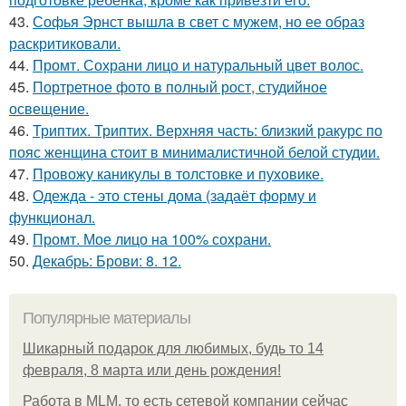
43.
Софья Эрнст вышла в свет с мужем, но ее образ
раскритиковали.
44.
Промт. Сохрани лицо и натуральный цвет волос.
45.
Портретное фото в полный рост, студийное
освещение.
46.
Триптих. Триптих. Верхняя часть: близкий ракурс по
пояс женщина стоит в минималистичной белой студии.
47.
Провожу каникулы в толстовке и пуховике.
48.
Одежда - это стены дома (задаёт форму и
функционал.
49.
Промт. Мое лицо на 100% сохрани.
50.
Декабрь: Брови: 8. 12.
Популярные материалы
Шикарный подарок для любимых, будь то 14
февраля, 8 марта или день рождения!
Работа в MLM, то есть сетевой компании сейчас