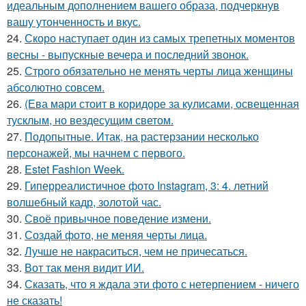
идеальным дополнением вашего образа, подчеркнув
вашу утонченность и вкус.
24.
Скоро наступает один из самых трепетных моментов
весны - выпускные вечера и последний звонок.
25.
Строго обязательно не менять черты лица женщины
абсолютно совсем.
26.
(Ева мари стоит в коридоре за кулисами, освещенная
тусклым, но вездесущим светом.
27.
Подопытные. Итак, на растерзании несколько
персонажей, мы начнем с первого.
28.
Estet Fashion Week.
29.
Гиперреалистичное фото Instagram, 3: 4. летний
волшебный кадр, золотой час.
30.
Своё привычное поведение измени.
31.
Создай фото, не меняя черты лица.
32.
Лучше не накраситься, чем не причесаться.
33.
Вот так меня видит ИИ.
34.
Сказать, что я ждала эти фото с нетерпением - ничего
не сказать!