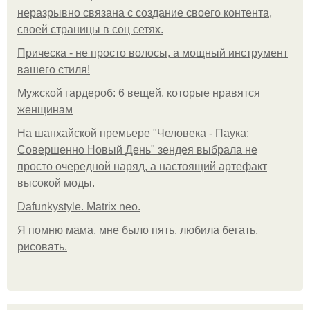
неразрывно связана с создание своего контента,
своей страницы в соц сетях.
Прическа - не просто волосы, а мощный инструмент
вашего стиля!
Мужской гардероб: 6 вещей, которые нравятся
женщинам
На шанхайской премьере "Человека - Паука:
Совершенно Новый День" зендея выбрала не
просто очередной наряд, а настоящий артефакт
высокой моды.
Dafunkystyle. Matrix neo.
Я помню мама, мне было пять, любила бегать,
рисовать.