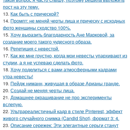
пост на эту тему.
13.
Как быть с прической?
14.
Промпт: не меняй черты лица и прическу с исходных
фото женщины сходство 100%.
15.
Хочу выразить благодарность Ане Марковой, за
создание моего такого чудесного образа.
16.
Репетиция с невестой.
17.
Как же мне грустно, когда мои невесты упархивают из
студии, а я не успеваю сделать фото.
18.
Хочу поделиться с вами атмосферными кадрами
утра невесты!
19.
Пейдж ниманн, живущая в образе Арианы гранде.
20.
Создай не меняя черты лица.
21.
Домашнее окрашивание не про эксперименты
вслепую.
22.
Ультрареалистичный кадр в стиле Pinterest, эффект
живого случайного снимка (Candid Shot), формат 3: 4.
23.
Описание сережек: Эти элегантные серьги станут