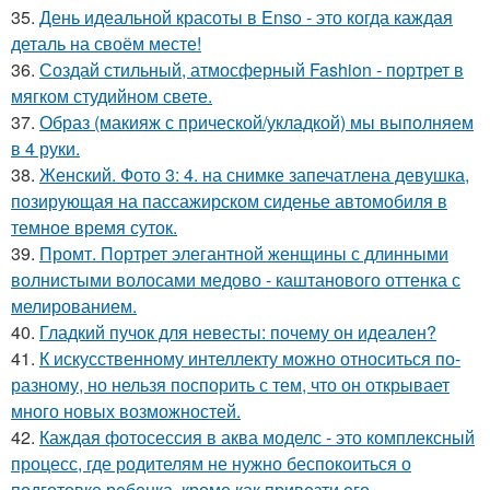
35.
День идеальной красоты в Enso - это когда каждая
деталь на своём месте!
36.
Создай стильный, атмосферный Fashion - портрет в
мягком студийном свете.
37.
Образ (макияж с прической/укладкой) мы выполняем
в 4 руки.
38.
Женский. Фото 3: 4. на снимке запечатлена девушка,
позирующая на пассажирском сиденье автомобиля в
темное время суток.
39.
Промт. Портрет элегантной женщины с длинными
волнистыми волосами медово - каштанового оттенка с
мелированием.
40.
Гладкий пучок для невесты: почему он идеален?
41.
К искусственному интеллекту можно относиться по-
разному, но нельзя поспорить с тем, что он открывает
много новых возможностей.
42.
Каждая фотосессия в аква моделс - это комплексный
процесс, где родителям не нужно беспокоиться о
подготовке ребенка, кроме как привезти его.