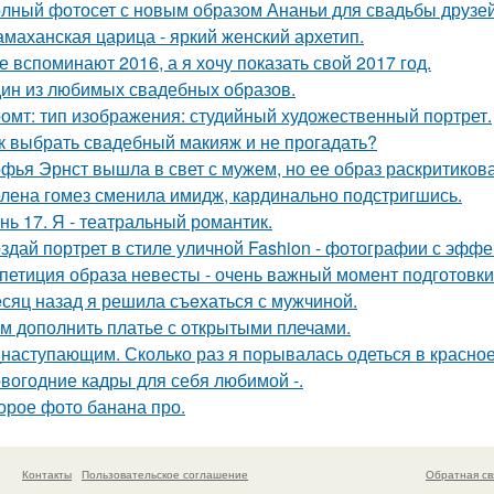
лный фотосет с новым образом Ананьи для свадьбы друзей
маханская царица - яркий женский архетип.
е вспоминают 2016, а я хочу показать свой 2017 год.
ин из любимых свадебных образов.
омт: тип изображения: студийный художественный портрет.
к выбрать свадебный макияж и не прогадать?
фья Эрнст вышла в свет с мужем, но ее образ раскритиков
лена гомез сменила имидж, кардинально подстригшись.
нь 17. Я - театральный романтик.
здай портрет в стиле уличной Fashion - фотографии с эффе
петиция образа невесты - очень важный момент подготовки 
сяц назад я решила съeхаться с мужчиной.
м дополнить платье с открытыми плечами.
наступающим. Сколько раз я порывалась одеться в красное
вогодние кадры для себя любимой -.
орое фото банана про.
Контакты
Пользовательское соглашение
Обратная св