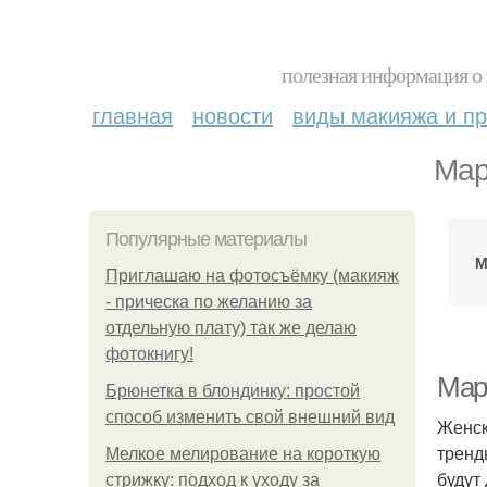
полезная информация о 
главная
новости
виды макияжа и пр
Мар
Популярные материалы
М
Приглашаю на фотосъёмку (макияж
- прическа по желанию за
отдельную плату) так же делаю
фотокнигу!
Мар
Брюнетка в блондинку: простой
способ изменить свой внешний вид
Женск
тренд
Мелкое мелирование на короткую
будут
стрижку: подход к уходу за