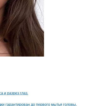
а и разрез глаз.
дки гарантирован до первого мытья головы.