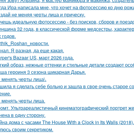
ня зовут Альбина, я мастер маникюра и макияжа, создатель
гда Ира написала мне, что хочет на фотосессию ко дню рож
здай не меняя черты лица и прическу.
чешь идеальную фотосессию - без поисков, сборов и поезд
нщина 32 года, в классической форме медсестры, характе
 годов.
ithik_Roshan_новости.
нал. Я разная, да еще какая.
rper's Bazaar US, март 2026 года.
гкий образ, нежные оттенки и стильные детали создают осо
ша героиня 3 сезона шикарная Дарья.
 менять черты лица\.
шила я сделать себе больно и зашла в свое очень старое с
ение.
 менять черты лица.
омт. Ультрареалистичный кинематографический портрет жен
нена в одну сторону.
йна дома с часами The House With a Clock in Its Walls (2018).
люсь своим секретиком.