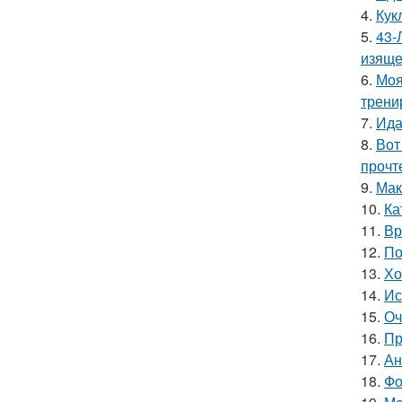
4.
Кук
5.
43-
изяще
6.
Моя
трени
7.
Ида
8.
Вот
прочт
9.
Мак
10.
Ка
11.
Вр
12.
По
13.
Хо
14.
Ис
15.
Оч
16.
Пр
17.
Ан
18.
Фо