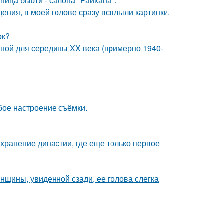
ница бьюти - салона "Райхана".
дения, в моей голове сразу всплыли картинки.
ок?
рной для середины XX века (примерно 1940-
бое настроение съёмки.
охранение династии, где еще только первое
щины, увиденной сзади, ее голова слегка