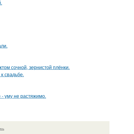
.
али.
ктом сочной, зернистой плёнки.
к свадьбе.
 - уму не растяжимо.
язь