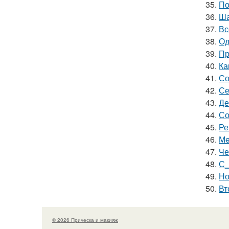
35.
По
36.
Ша
37.
Вс
38.
Од
39.
Пр
40.
Ка
41.
Со
42.
Се
43.
Де
44.
Со
45.
Ре
46.
Мe
47.
Че
48.
С_
49.
Но
50.
Вт
© 2026 Прическа и макияж