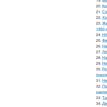
19.
Ме
20.
Ко
21.
Со
22.
Хо
23.
Же
1950-х
24.
Hr
25.
Фи
26.
Ha
27.
Лё
28.
На
29.
Не
30.
Ре
покол
31.
Не
32.
Пр
накло
33.
Та
34.
Де