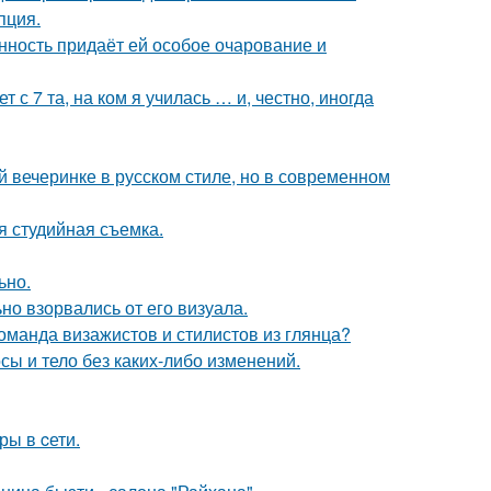
пция.
нность придаёт ей особое очарование и
 с 7 та, на ком я училась … и, честно, иногда
й вечеринке в русском стиле, но в современном
я студийная съемка.
ьно.
но взорвались от его визуала.
оманда визажистов и стилистов из глянца?
осы и тело без каких-либо изменений.
ры в cети.