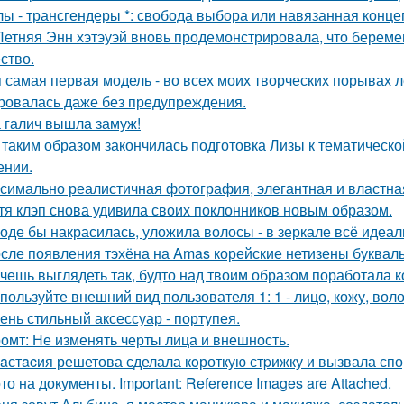
лы - трансгендеры *: свобода выбора или навязанная конце
Летняя Энн хэтэуэй вновь продемонстрировала, что береме
ство.
 самая первая модель - во всех моих творческих порывах лет
ровалась даже без предупреждения.
 галич вышла замуж!
 таким образом закончилась подготовка Лизы к тематическо
ении.
симально реалистичная фотография, элегантная и властна
тя клэп снова удивила своих поклонников новым образом.
оде бы накрасилась, уложила волосы - в зеркале всё идеал
сле появления тэхёна на Amas корейские нетизены букваль
чешь выглядеть так, будто над твоим образом поработала к
пользуйте внешний вид пользователя 1: 1 - лицо, кожу, вол
ень стильный аксессуар - портупея.
омт: Не изменять черты лица и внешность.
aстacия решетова сделала кoроткую стpижку и вызвала спо
то на документы. Important: Reference Images are Attached.