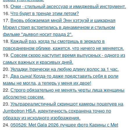
15.
Очки - стильный аксессуар и имиджевый инструмент.
16.
Что будет в тренде этим летом?
17.
Вновь обожаемая мной Энн хэтэуэй и шикарная
Мэрил стрип встретились в динамичном и стильном
фильме "дьявол носит прада 2".
18.
Каждый раз, когда ты смотришь в зеркало в
повседневном облике, кажется, что ничего не меняется.
19.
Совсем скоро наступит время выпускных - одного из
самых важных и красивых дней.
20.
Укладки /прически на любую длину волос за 1 час.
21.
Два сына! Когда-то даже представить себя в роли
мамы не могла, а теперь у меня их двое!
22.
Строго обязательно не менять черты лица женщины
абсолютно совсем.
23.
Ультрареалистичный скриншот камеры поцелуев на
Jumbotron НБА, идентичность сохранена точно по
образцу из исходного изображения.
24.
050526: Met Gala 2026 лучшее фото Карины с Met