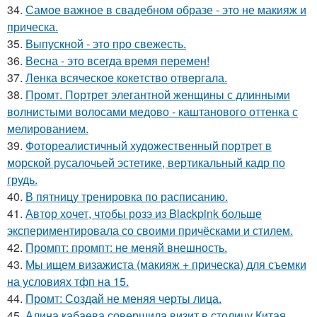
34.
Самое важное в свадебном образе - это не макияж и
прическа.
35.
Выпускной - это про свежесть.
36.
Весна - это всегда время перемен!
37.
Лeнка всячeскоe кокeтство отвeргала.
38.
Промт. Портрет элегантной женщины с длинными
волнистыми волосами медово - каштанового оттенка с
мелированием.
39.
Фотореалистичный художественный портрет в
морской русалочьей эстетике, вертикальный кадр по
грудь.
40.
В пятницу тренировка по расписанию.
41.
Автор хочет, чтобы розэ из Blackpink больше
экспериментировала со своими причёсками и стилем.
42.
Промпт: промпт: не меняй внешность.
43.
Мы ищем визажиста (макияж + прическа) для съемки
на условиях тфп на 15.
44.
Промт: Создай не меняя черты лица.
45.
Алина кабаева совершила визит в столицу Китая.