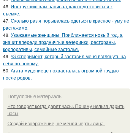
46.
Инструкцию вам написал, как подготовиться к
съемке.
47.
Сколько раз я порывалась одеться в красное - уму не
растяжимо.
48.
Уважаемые женщины! Приближается новый год, а
значит впереди прздничгые вечеринки, рестораны,
корпоративы, семейные застолья.
49.
//Эксперимент, который заставил меня взглянуть на
себя по-новому.
50.
Агата муцениеце похвасталась огромной грудью
после родов.
Популярные материалы
Что говорят когда дарят часы. Почему нельзя дарить
часы
Создай изображение, не меняя черты лица.