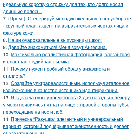
идеальную короткую стрижку для тех, кто долго носил
длинные волосы.
7.
{Промт}. Сгенерируй молодую женщину в полуобороте
- крупный план, акцент на выразительных чертах лица и
фактуре кожи.
8.
Наши очаровательные выпускницы школ!
9.
Давайте знакомиться! Меня зовут Ангелина.
10.
Максимально реалистичная фотография, элегантная
и властная студийная съемка.
11.
Почему нужен пробный образ у визажиста и
стилиста?
12.
Создайте ультрареалистичный, используя эталонное
изображение в качестве источника идентификации.
13.
Я сделала губы у косметолога 3 дня назад, и к вечеру
у меня появились пятна на лице с правой стороны губы,
переходящие на нос и лоб.
14.
Причёска "Ракушка" элегантный и универсальный
вариант, который подчёркивает женственность и делает
образ утончённым.