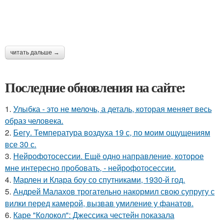
читать дальше →
Последние обновления на сайте:
1.
Улыбка - это не мелочь, а деталь, которая меняет весь
образ человека.
2.
Бегу. Температура воздуха 19 с, по моим ощущениям
все 30 с.
3.
Нейрофотосессии. Ещё одно направление, которое
мне интересно пробовать, - нейрофотосессии.
4.
Марлен и Клара боу со спутниками, 1930-й год.
5.
Андрей Малахов трогательно накормил свою супругу с
вилки перед камерой, вызвав умиление у фанатов.
6.
Каре "Колокол": Джессика честейн показала