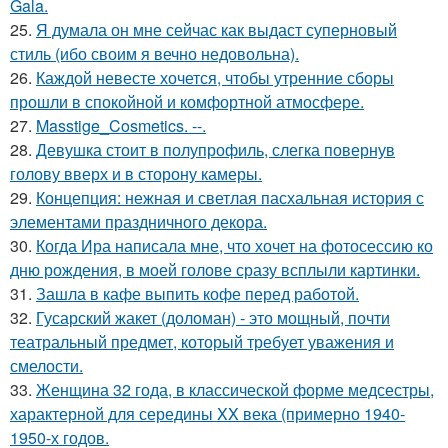
Gala.
25.
Я думала он мне сейчас как выдаст суперновый
стиль (ибо своим я вечно недовольна).
26.
Каждой невесте хочется, чтобы утренние сборы
прошли в спокойной и комфортной атмосфере.
27.
Masstige_Cosmetics. --.
28.
Девушка стоит в полупрофиль, слегка повернув
голову вверх и в сторону камеры.
29.
Концепция: нежная и светлая пасхальная история с
элементами праздничного декора.
30.
Когда Ира написала мне, что хочет на фотосессию ко
дню рождения, в моей голове сразу всплыли картинки.
31.
Зашла в кафе выпить кофе перед работой.
32.
Гусарский жакет (доломан) - это мощный, почти
театральный предмет, который требует уважения и
смелости.
33.
Женщина 32 года, в классической форме медсестры,
характерной для середины XX века (примерно 1940-
1950-х годов.