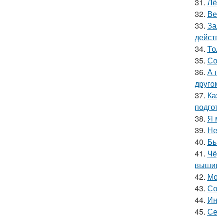
31.
Лё
32.
Ве
33.
За
дейст
34.
То
35.
Со
36.
А 
друго
37.
Ка
подго
38.
Я 
39.
Не
40.
Бы
41.
Чё
вышив
42.
Мо
43.
Со
44.
Ин
45.
Се