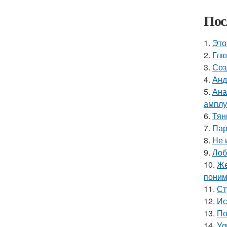
Пос
1.
Это
2.
Глю
3.
Соз
4.
Анд
5.
Ана
амплу
6.
Тян
7.
Пар
8.
Не 
9.
Лоб
10.
Же
поним
11.
Ст
12.
Ис
13.
По
14.
Ул