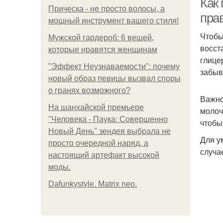
Как
Прическа - не просто волосы, а
пра
мощный инструмент вашего стиля!
Чтобы
Мужской гардероб: 6 вещей,
восст
которые нравятся женщинам
глице
"Эффект Неузнаваемости": почему
забыв
новый образ певицы вызвал споры
о гранях возможного?
Важно
На шанхайской премьере
молоч
"Человека - Паука: Совершенно
чтобы
Новый День" зендея выбрала не
Для у
просто очередной наряд, а
случа
настоящий артефакт высокой
моды.
Dafunkystyle. Matrix neo.