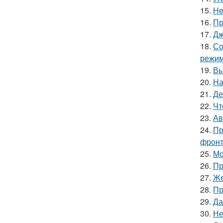
15.
He
16.
Пр
17.
Дж
18.
Со
режим
19.
Вы
20.
На
21.
Де
22.
Чт
23.
Ав
24.
Пр
фронт
25.
Мо
26.
Пр
27.
Же
28.
Пр
29.
Да
30.
Не