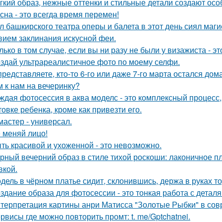
гкий образ, нежные оттенки и стильные детали создают осо
сна - это всегда время перемен!
л башкирского театра оперы и балета в этот день сиял маги
вием заклинания искусной феи.
лько в том случае, если вы ни разу не были у визажиста - 
здай ультрареалистичное фото по моему селфи.
представляете, кто-то 6-го или даже 7-го марта остался дом
м к нам на вечеринку?
ждая фотосессия в аква моделс - это комплексный процесс,
товке ребенка, кроме как привезти его.
мастер - универсал.
 меняй лицо!
ть красивой и ухоженной - это невозможно.
рный вечерний образ в стиле тихой роскоши: лаконичное пл
кой.
дель в чёрном платье сидит, склонившись, держа в руках то
здание образа для фотосессии - это тонкая работа с дета
терпретация картины анри Матисса "Золотые Рыбки" в сов
рвисы где можно повторить промт: t. me/Gptchatnei.