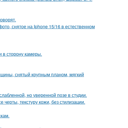
говорят.
ото, снятое на Iphone 15/16 в естественном
и в сторону камеры.
нщины, снятый крупным планом, мягкий
лабленной, но уверенной позе в студии.
 черты, текстуру кожи, без стилизации.
скам.