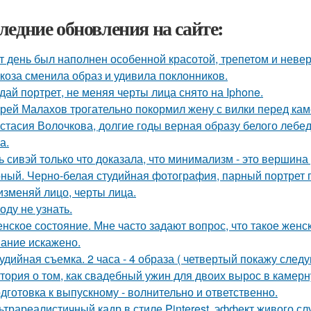
ледние обновления на сайте:
т день был наполнен особенной красотой, трепетом и неве
коза сменила образ и удивила поклонников.
дай портрет, не меняя черты лица снято на Iphone.
рей Малахов трогательно покормил жену с вилки перед кам
стасия Волочкова, долгие годы верная образу белого леб
а.
ь сивэй только что доказала, что минимализм - это вершина
ный. Черно-белая студийная фотография, парный портрет п
изменяй лицо, черты лица.
оду не узнать.
нское состояние. Мне часто задают вопрос, что такое женс
ание искажено.
удийная съемка. 2 часа - 4 образа ( четвертый покажу след
тория о том, как свадебный ужин для двоих вырос в камерн
дготовка к выпускному - волнительно и ответственно.
ьтрареалистичный кадр в стиле Pinterest, эффект живого слу