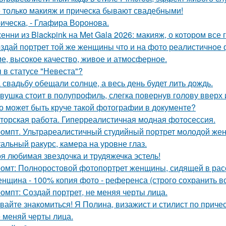
 только макияж и прическа бывают свадебными!
ическа, - Глафира Воронова.
енни из Blackpink на Met Gala 2026: макияж, о котором все 
здай портрет той же женщины что и на фото реалистичное ф
е, высокое качество, живое и атмосферное.
 в статусе "Невеста"?
 свадьбу обещали солнце, а весь день будет лить дождь.
вушка стоит в полупрофиль, слегка повернув голову вверх 
о может быть круче такой фотографии в документе?
торская работа. Гиперреалистичная модная фотосессия.
омпт. Ультрареалистичный студийный портрет молодой же
альный ракурс, камера на уровне глаз.
я любимая звездочка и трудяжечка эстель!
омт: Полноростовой фотопортрет женщины, сидящей в расс
нщина - 100% копия фото - референса (строго сохранить все
омпт: Создай портрет, не меняя черты лица.
вайте знакомиться! Я Полина, визажист и стилист по приче
 меняй черты лица.