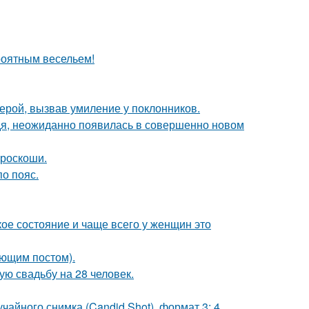
роятным весельем!
ерой, вызвав умиление у поклонников.
едя, неожиданно появилась в совершенно новом
 роскоши.
о пояс.
кое состояние и чаще всего у женщин это
ующим постом).
ую свадьбу на 28 человек.
чайного снимка (Candid Shot), формат 3: 4.