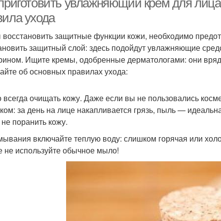
 приготовить увлажняющий крем для лиц
вила ухода
 восстановить защитные функции кожи, необходимо предотв
ановить защитный слой: здесь подойдут увлажняющие средс
рином. Ищите кремы, одобренные дерматологами: они вряд 
айте об основных правилах ухода:
 всегда очищать кожу. Даже если вы не пользовались кос
ком: за день на лице накапливается грязь, пыль — идеальна
 не поранить кожу.
мывания включайте теплую воду: слишком горячая или холо
е не используйте обычное мыло!