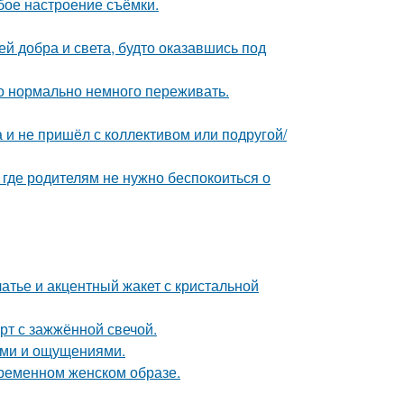
бое настроение съёмки.
ей добра и света, будто оказавшись под
это нормально немного переживать.
а и не пришёл с коллективом или подругой/
 где родителям не нужно беспокоиться о
атье и акцентный жакет с кристальной
рт с зажжённой свечой.
лями и ощущениями.
ременном женском образе.