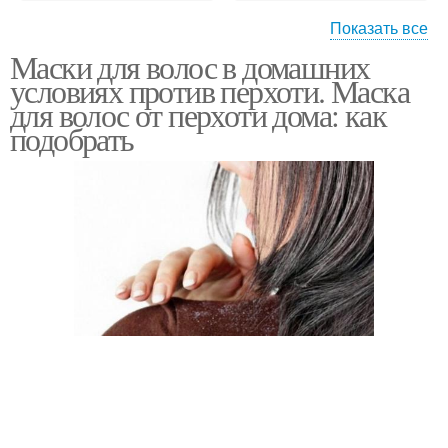
Показать все
Маски для волос в домашних
Травы от перхоти
Отвар от перхоти
условиях против перхоти. Маска
для волос от перхоти дома: как
подобрать
Оливковое масло
Яйца от перхоти
Луки от перхоти
Маска от перхоти
Сода от перхоти