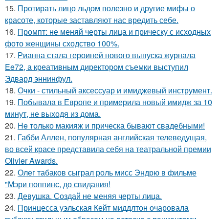
15.
Протирать лицо льдом полезно и другие мифы о
красоте, которые заставляют нас вредить себе.
16.
Промпт: не меняй черты лица и прическу с исходных
фото женщины сходство 100%.
17.
Рианна стала героиней нового выпуска журнала
Ee72, а креативным директором съемки выступил
Эдвард эннинфул.
18.
Очки - стильный аксессуар и имиджевый инструмент.
19.
Побывала в Европе и примерила новый имидж за 10
минут, не выходя из дома.
20.
He только макияж и прическа бывают свадебными!
21.
Габби Аллен, популярная английская телеведущая,
во всей красе представила себя на театральной премии
Olivier Awards.
22.
Олег табаков сыграл роль мисс Эндрю в фильме
"Мэри поппинс, до свидания!
23.
Девушка. Создай не меняя черты лица.
24.
Принцесса уэльская Кейт миддлтон очаровала