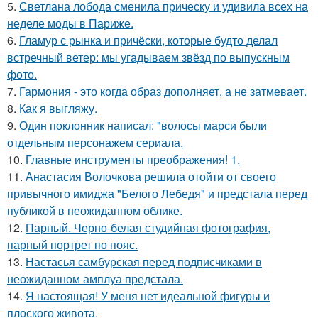
5.
Светлана лобода сменила прическу и удивила всех на
неделе моды в Париже.
6.
Гламур с рынка и причёски, которые будто делал
встречный ветер: мы угадываем звёзд по выпускным
фото.
7.
Гармония - это когда образ дополняет, а не затмевает.
8.
Как я выгляжу.
9.
Один поклонник написал: "волосы марси были
отдельным персонажем сериала.
10.
Главные инструменты преображения! 1.
11.
Анастасия Волочкова решила отойти от своего
привычного имиджа "Белого Лебедя" и предстала перед
публикой в неожиданном облике.
12.
Парный. Черно-белая студийная фотография,
парный портрет по пояс.
13.
Настасья самбурская перед подписчиками в
неожиданном амплуа предстала.
14.
Я настоящая! У меня нет идеальной фигуры и
плоского живота.