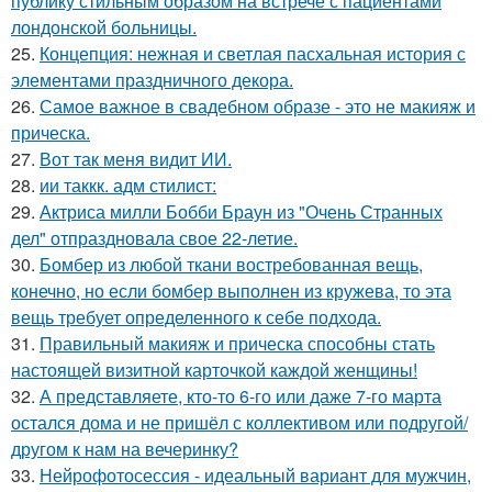
публику стильным образом на встрече с пациентами
лондонской больницы.
25.
Концепция: нежная и светлая пасхальная история с
элементами праздничного декора.
26.
Самое важное в свадебном образе - это не макияж и
прическа.
27.
Вот так меня видит ИИ.
28.
ии таккк. адм стилист:
29.
Актриса милли Бобби Браун из "Очень Странных
дел" отпраздновала свое 22-летие.
30.
Бомбер из любой ткани востребованная вещь,
конечно, но если бомбер выполнен из кружева, то эта
вещь требует определенного к себе подхода.
31.
Правильный макияж и прическа способны стать
настоящей визитной карточкой каждой женщины!
32.
А представляете, кто-то 6-го или даже 7-го марта
остался дома и не пришёл с коллективом или подругой/
другом к нам на вечеринку?
33.
Нейрофотосессия - идеальный вариант для мужчин,