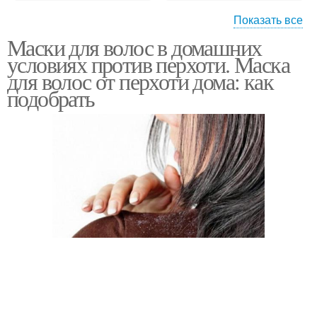
Показать все
Маски для волос в домашних
Травы от перхоти
Отвар от перхоти
условиях против перхоти. Маска
для волос от перхоти дома: как
подобрать
Луки от перхоти
Маска от перхоти
Сода от перхоти