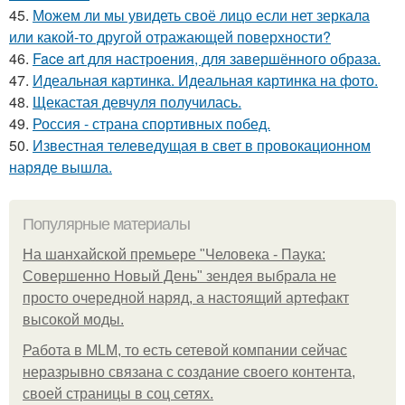
45.
Можем ли мы увидеть своё лицо если нет зеркала
или какой-то другой отражающей поверхности?
46.
Face art для настроения, для завершённого образа.
47.
Идеальная картинка. Идеальная картинка на фото.
48.
Щекастая девчуля получилась.
49.
Россия - страна спортивных побед.
50.
Известная телеведущая в свет в провокационном
наряде вышла.
Популярные материалы
На шанхайской премьере "Человека - Паука:
Совершенно Новый День" зендея выбрала не
просто очередной наряд, а настоящий артефакт
высокой моды.
Работа в MLM, то есть сетевой компании сейчас
неразрывно связана с создание своего контента,
своей страницы в соц сетях.