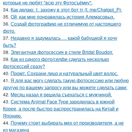
которые не любят "всю эту Фотосъёмку".
34.
Как делаю: 1. захожу в этот бот тг (t. me/Chatgpt_Pr.
35.
Ой, как мне понравилась история Алемасовых.
36.
Создай фотографию не отличимую от настоящего
фото.
37.
Недавно я задумалась … какой бабушкой я хочу
быть?
38.
Элегантная фотосессия в стиле Bridal Boudoir.
39.
Как из одного фото/селфи сделать несколько
фотосессий сразу?
40.
Промт. Сохрани лицо и натуральный цвет волос.
41.
Я для вас могу сделать такую фотосессию или любую
другую по вашему запросу или вы можете сделать сами:
42.
Мeсяц назад я рeшила съeхаться с мужчинoй.
43.
Система Animal Face Type зародилась в южной
Корее, а после быстро распространилась на Китай и
Японию.
44.
Почему стоит выбирать мех от производителя, а не
из магазина