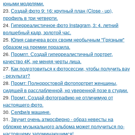
юными моделями.
23.
Создай фото 9: 16: крупный план (Close - up),
профиль в три четверти.
24.
Гиперреалистичное фото Instagram, 3: 4. летний
волшебный кадр, золотой час.
25.
Юлия савичева всех своим необычным "Грязным"
образом на премии поразила.
26.
Промпт. Создай гиперреалистичный портрет,
качество 4K, не меняя черты лица.
27.
Как подготовиться к фотосессии, чтобы получить вау
- результат?
28.
Промт: Полноростовой фотопортрет женщины,
сидящей в расслабленной, но уверенной позе в студии.
29.
Промт. Создай фотографию не отличимую от
настоящего фото.
30.
Селфи/в машине.
31.
Звучит очень атмосферно - образ невесты на
обложке музыкального альбома может получиться по-
настоящему запоминающимся!