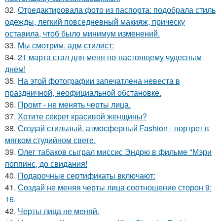
32.
Отредактировала фото из паспорта: подобрала стиль
одежды, легкий повседневный макияж, прическу
оставила, чтоб было минимум изменений.
33.
Мы смотрим. адм стилист:
34.
21 марта стал для меня по-настоящему чудесным
днем!
35.
На этой фотографии запечатлена невеста в
праздничной, неофициальной обстановке.
36.
Промт - не менять черты лица.
37.
Хотите секрет красивой женщины?
38.
Создай стильный, атмосферный Fashion - портрет в
мягком студийном свете.
39.
Олег табаков сыграл миссис Эндрю в фильме "Мэри
поппинс, до свидания!
40.
Подарочные сертификаты включают:
41.
Создай не меняя черты лица соотношение сторон 9:
16.
42.
Черты лица не меняй.