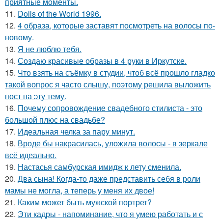
приятные моменты.
11.
Dolls of the World 1996.
12.
4 образа, которые заставят посмотреть на волосы по-
новому.
13.
Я не люблю тебя.
14.
Создаю красивые образы в 4 руки в Иркутске.
15.
Что взять на съёмку в студии, чтоб всё прошло гладко
такой вопрос я часто слышу, поэтому решила выложить
пост на эту тему.
16.
Почему сопровождение свадебного стилиста - это
большой плюс на свадьбе?
17.
Идеальная челка за пару минут.
18.
Вроде бы накрасилась, уложила волосы - в зеркале
всё идеально.
19.
Настасья самбурская имидж к лету сменила.
20.
Два сына! Когда-то даже представить себя в роли
мамы не могла, а теперь у меня их двое!
21.
Каким может быть мужской портрет?
22.
Эти кадры - напоминание, что я умею работать и с