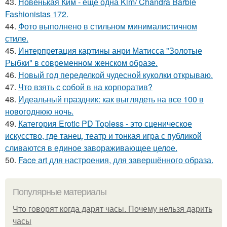
43.
Новенькая Ким - еще одна Kim/ Chandra Barbie
Fashionistas 172.
44.
Фото выполнено в стильном минималистичном
стиле.
45.
Интерпретация картины анри Матисса "Золотые
Рыбки" в современном женском образе.
46.
Новый год переделкой чудесной куколки открываю.
47.
Что взять с собой в на корпоратив?
48.
Идеальный праздник: как выглядеть на все 100 в
новогоднюю ночь.
49.
Категория Erotic PD Topless - это сценическое
искусство, где танец, театр и тонкая игра с публикой
сливаются в единое завораживающее целое.
50.
Face art для настроения, для завершённого образа.
Популярные материалы
Что говорят когда дарят часы. Почему нельзя дарить
часы