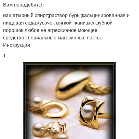
Вам понадобится
нашатырный спирт;раствор буры;кальцинированная и
пищевая сода;кусочек мягкой ткани;мел;зубной
порошок;любое не агрессивное моющее
средство;специальные магазинные пасты.
Инструкция
1