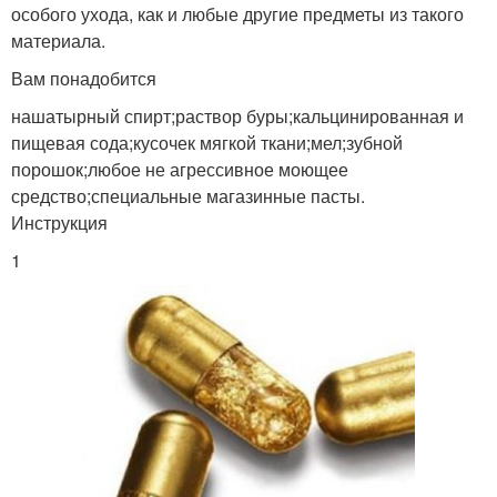
особого ухода, как и любые другие предметы из такого
материала.
Вам понадобится
нашатырный спирт;раствор буры;кальцинированная и
пищевая сода;кусочек мягкой ткани;мел;зубной
порошок;любое не агрессивное моющее
средство;специальные магазинные пасты.
Инструкция
1