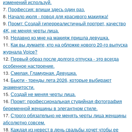
изменений используй.
7.
Профессия: впиши здесь один раз.
8.
Начало июля - повод для красивого макияжа!
9.
Промт: Создай гиперреалистичный портрет, качество
4K, не меняя черты лица.
10.
Недавно ко мне на макияж пришла девушка.
11.
Как вы думаете, кто на обложке нового 20-го выпуска
журнала Voice?
12.
Первый образ после долгого отпуска - это всегда
особенное настроение.
13.
Смелая. Гламурная. Девушка.
14.
Бьюти - тренды лета 2026, которые выбирают
знаменитости.
15.
Создай не меняя черты лица.
16.
Промт: профессиональная студийная фотография
беременной женщины в элегантном стиле.
17.
Строго обязательно не менять черты лица женщины
абсолютно совсем.
18.
Каждая из невест в день свадьбы хочет чтобы ее