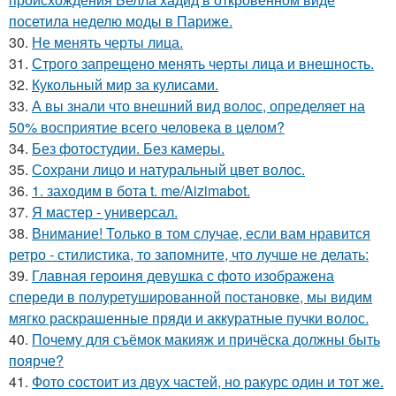
посетила неделю моды в Париже.
30.
Не менять черты лица.
31.
Строго запрещено менять черты лица и внешность.
32.
Кукольный мир за кулисами.
33.
А вы знали что внешний вид волос, определяет на
50% восприятие всего человека в целом?
34.
Без фотостудии. Без камеры.
35.
Сохрани лицо и натуральный цвет волос.
36.
1. заходим в бота t. me/Aizimabot.
37.
Я мастер - универсал.
38.
Внимание! Только в том случае, если вам нравится
ретро - стилистика, то запомните, что лучше не делать:
39.
Главная героиня девушка с фото изображена
спереди в полуретушированной постановке, мы видим
мягко раскрашенные пряди и аккуратные пучки волос.
40.
Почему для съёмок макияж и причёска должны быть
поярче?
41.
Фото состоит из двух частей, но ракурс один и тот же.