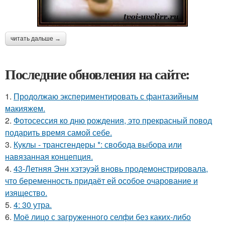
читать дальше →
Последние обновления на сайте:
1.
Продолжаю экспериментировать с фантазийным
макияжем.
2.
Фотосессия ко дню рождения, это прекрасный повод
подарить время самой себе.
3.
Куклы - трансгендеры *: свобода выбора или
навязанная концепция.
4.
43-Летняя Энн хэтэуэй вновь продемонстрировала,
что беременность придаёт ей особое очарование и
изящество.
5.
4: 30 утра.
6.
Моё лицо с загруженного селфи без каких-либо