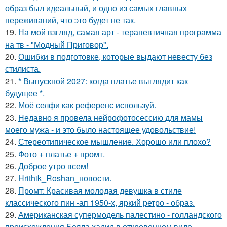
образ был идеальный, и одно из самых главных
переживаний, что это будет не так.
19.
На мой взгляд, самая арт - терапевтичная программа
на тв - "Модный Приговор".
20.
Ошибки в подготовке, которые выдают невесту без
стилиста.
21.
* Выпускной 2027: когда платье выглядит как
будущее *.
22.
Моё селфи как референс используй.
23.
Недавно я провела нейрофотосессию для мамы
моего мужа - и это было настоящее удовольствие!
24.
Стереотипическое мышление. Хорошо или плохо?
25.
Фото + платье + промт.
26.
Доброе утро всем!
27.
Hrithik_Roshan_новости.
28.
Промт: Красивая молодая девушка в стиле
классического пин -ап 1950-х, яркий ретро - образ.
29.
Американская супермодель палестино - голландского
происхождения Белла хадид в откровенном виде