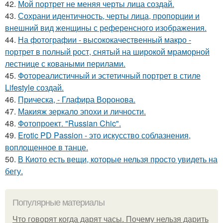
42.
Мой портрет не меняя черты лица создай.
43.
Сохрани идентичность, черты лица, пропорции и
внешний вид женщины с референсного изображения.
44.
На фотографии - высококачественный макро -
портрет в полный рост, снятый на широкой мраморной
лестнице с коваными перилами.
45.
Фотореалистичный и эстетичный портрет в стиле
Lifestyle создай.
46.
Прическа, - Глафира Воронова.
47.
Макияж зеркало эпохи и личности.
48.
Фотопроект. "Russian Chic".
49.
Erotic PD Passion - это искусство соблазнения,
воплощенное в танце.
50.
В Киото есть вещи, которые нельзя просто увидеть на
бегу.
Популярные материалы
Что говорят когда дарят часы. Почему нельзя дарить