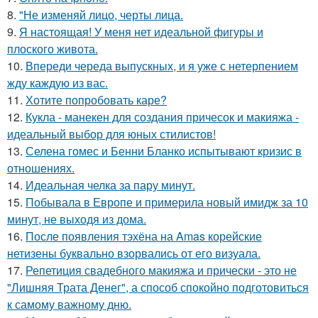
8.
"Не изменяй лицо, черты лица.
9.
Я настоящая! У меня нет идеальной фигуры и
плоского живота.
10.
Впереди череда выпускных, и я уже с нетерпением
жду каждую из вас.
11.
Хотите попробовать каре?
12.
Кукла - манекен для создания причесок и макияжа -
идеальный выбор для юных стилистов!
13.
Селена гомес и Бенни Бланко испытывают кризис в
отношениях.
14.
Идеальная челка за пару минут.
15.
Побывала в Европе и примерила новый имидж за 10
минут, не выходя из дома.
16.
После появления тэхёна на Amas корейские
нетизены буквально взорвались от его визуала.
17.
Репетиция свадебного макияжа и прически - это не
"Лишняя Трата Денег", а способ спокойно подготовиться
к самому важному дню.