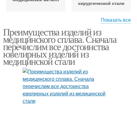
хирургической стали
Показать все
Преимущества изделий из
Стали с позолотой
Медицинское золото
медицинского сплава. Сначала
перечислим все достоинства
ювелирных изделий из
медицинской стали
Медицинская сталь
Медицинский сплав