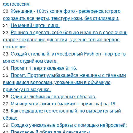
фотосессия.
30.
Женщина - 100% копия фото - референса (строго
сохранить все черты, текстуру кожи, без стилизации.
31.
Не меняй черты лица.
32.
Решила я сделать себе больно и зашла в свое очень
старое сохранение династии, где еще только первое
поколение.
33.
Создай стильный, атмосферный Fashion - портрет в
мягком студийном свете.
34.
Промпт 1: вертикальная 9: 16.
35.
Промт. Портрет улыбающейся женщины с тёмными
вьющимися волосами, уложенными в объёмную
причёску на макушке.
36.
Один из любимых свадебных образов.
37.
Мы ищем визажиста (макияж + прическа) на 15.
38.
Как создавался естественный, но выразительный
образ:
39.
Создаю уникальные образы с помощью нейросетей:
40.
Прекрасный образ для Александры.