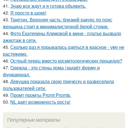
41.
Знаю все ждут и я готова объявить.
42.
Я просто в шоке!
43.
Триптих. Верхняя часть: близкий ракурс по пояс
женщина стоит в минималистичной белой студии.
44.
Фото Екатерины Климовой в мини - платье вызвало
ажиотаж в сети.
45.
Сколько раз я порывалась одеться в красное - уму не
растяжимо.
46.
Острый перец вместо косметологических процедур?
47.
Одежда - это стены дома (задаёт форму и
функционал.
48.
Девушка показала свою прическу и развеселила
пользователей сети.
49.
Промт промты Promt Promts.
50.
NL даёт возможность роста!
Популярные материалы