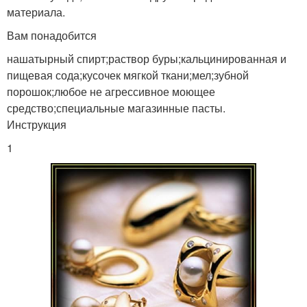
материала.
Вам понадобится
нашатырный спирт;раствор буры;кальцинированная и
пищевая сода;кусочек мягкой ткани;мел;зубной
порошок;любое не агрессивное моющее
средство;специальные магазинные пасты.
Инструкция
1