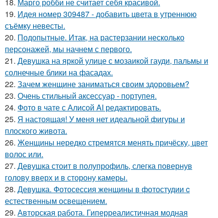
18.
Марго робби не считает себя красивой.
19.
Идея номер 309487 - добавить цвета в утреннюю
съёмку невесты.
20.
Подопытные. Итак, на растерзании несколько
персонажей, мы начнем с первого.
21.
Девушка на яркой улице с мозаикой гауди, пальмы и
солнечные блики на фасадах.
22.
Зачем женщине заниматься своим здоровьем?
23.
Очень стильный аксессуар - портупея.
24.
Фото в чате с Алисой AI редактировать.
25.
Я настоящая! У меня нет идеальной фигуры и
плоского живота.
26.
Женщины нередко стремятся менять причёску, цвет
волос или.
27.
Девушка стоит в полупрофиль, слегка повернув
голову вверх и в сторону камеры.
28.
Девушка. Фотосессия женщины в фотостудии c
естественным освещением.
29.
Авторская работа. Гиперреалистичная модная