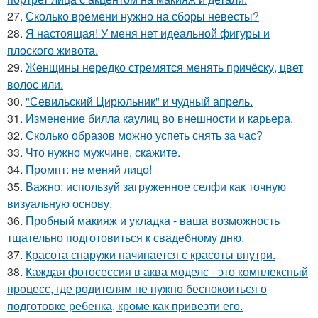
27.
Сколько времени нужно на сборы невесты?
28.
Я настоящая! У меня нет идеальной фигуры и
плоского живота.
29.
Женщины нередко стремятся менять причёску, цвет
волос или.
30.
"Севильский Цирюльник" и чудный апрель.
31.
Изменение билла каулиц во внешности и карьера.
32.
Сколько образов можно успеть снять за час?
33.
Что нужно мужчине, скажите.
34.
Промпт: не меняй лицо!
35.
Важно: используй загруженное селфи как точную
визуальную основу.
36.
Пробный макияж и укладка - ваша возможность
тщательно подготовиться к свадебному дню.
37.
Красота снаружи начинается с красоты внутри.
38.
Каждая фотосессия в аква моделс - это комплексный
процесс, где родителям не нужно беспокоиться о
подготовке ребенка, кроме как привезти его.