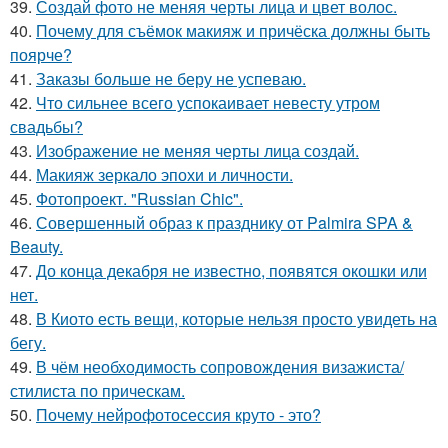
39.
Создай фото не меняя черты лица и цвет волос.
40.
Почему для съёмок макияж и причёска должны быть
поярче?
41.
Заказы больше не беру не успеваю.
42.
Что сильнее всего успокаивает невесту утром
свадьбы?
43.
Изображение не меняя черты лица создай.
44.
Макияж зеркало эпохи и личности.
45.
Фотопроект. "Russian Chic".
46.
Совершенный образ к празднику от Palmira SPA &
Beauty.
47.
До конца декабря не известно, появятся окошки или
нет.
48.
В Киото есть вещи, которые нельзя просто увидеть на
бегу.
49.
В чём необходимость сопровождения визажиста/
стилиста по прическам.
50.
Почему нейрофотосессия круто - это?