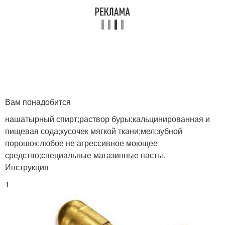
Вам понадобится
нашатырный спирт;раствор буры;кальцинированная и
пищевая сода;кусочек мягкой ткани;мел;зубной
порошок;любое не агрессивное моющее
средство;специальные магазинные пасты.
Инструкция
1