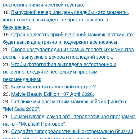
воспоминаниями и легкой грустью.
18.
Выпускной вечер или день свадьбы - это моменты,
когда хочется выглядеть не просто красиво, а
безупречно.
19.
Страшно делать яркий вечерний макияж, потому что
будет выглядеть грязно и подчеркнет все нюансы.
20.
Скоро наступает один из самых трепетных моментов
весны - выпускные вечера и последний звонок.
21.
Чтобы фотография выглядела естественно и
искренне, следуйте нескольким простым
рекомендациям:
22.
Каким может быть мужской портрет?
23.
Malvie Beauty Edition 107 April 2026.
24.
Поближе мы рассмотрим макияж чейз инфинити с
"Met Gala 2026":
25.
На мой взгляд, самая арт - терапевтичная программа
на тв - "Модный Приговор".
26.
Создайте гиперреалистичный экстремально близкий
портрет лица с акцентом на макияж и детали.