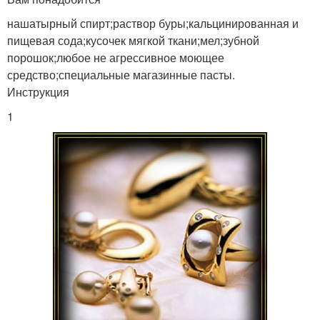
нашатырный спирт;раствор буры;кальцинированная и
пищевая сода;кусочек мягкой ткани;мел;зубной
порошок;любое не агрессивное моющее
средство;специальные магазинные пасты.
Инструкция
1