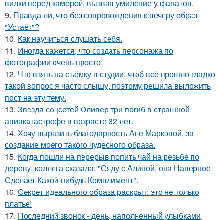
вилки перед камерой, вызвав умиление у фанатов.
9.
Правда ли, что без сопровождения к вечеру образ
"Устаёт"?
10.
Как научиться слушать себя.
11.
Иногда кажется, что создать персонажа по
фотографии очень просто.
12.
Что взять на съёмку в студии, чтоб всё прошло гладко
такой вопрос я часто слышу, поэтому решила выложить
пост на эту тему.
13.
Звезда соцсетей Оливер три погиб в страшной
авиакатастрофе в возрасте 32 лет.
14.
Хочу выразить благодарность Ане Марковой, за
создание моего такого чудесного образа.
15.
Когда пошли на перерыв попить чай на резьбе по
дереву, коллега сказала: "Сяду с Алиной, она Наверное
Сделает Какой-нибудь Комплимент".
16.
Секрет идеального образа раскрыт: это не только
платье!
17.
Последний звонок - день, наполненный улыбками,