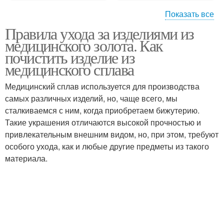
Показать все
Правила ухода за изделиями из
Изделия из
Изделия из
медицинского золота. Как
медицинского сплава
медицинской стали
почистить изделие из
медицинского сплава
Украшения из
Медицинский сплав используется для производства
Медицинский металл
медицинской стали
самых различных изделий, но, чаще всего, мы
сталкиваемся с ним, когда приобретаем бижутерию.
Такие украшения отличаются высокой прочностью и
привлекательным внешним видом, но, при этом, требуют
Медицинская сталь
Медицинский сплав
особого ухода, как и любые другие предметы из такого
материала.