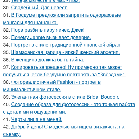
30.
Свадебный. Для невест.
31.
В Госдуме предложили запретить одноразовые
мангалы для шашлыка.
32.
Пора разбить пару яичек, Джек!
33.
Почему Jennie вызывает доверие.
34.
Портрет в стиле традиционной японской ойран.
35.
Шамаханская царица - яркий женский архетип.
36.
В женщина должна быть тайна.
37.
Копировать запрещено! Ну примерно так может
получиться, если бездумно повторять за "Звёздами".
38.
Фотореалистичный Fashion - портрет в
минималистичном стиле.
39.
Элегантная фотосессия в стиле Bridal Boudoir.
40.
Создание образа для фотосессии - это тонкая работа
с деталями и ощущениями.
41.
Черты лица не меняй.
42.
Добрый день! С моделью мы ищем визажиста на
съемку.