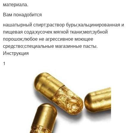
материала.
Вам понадобится
нашатырный спирт;раствор буры;кальцинированная и
пищевая сода;кусочек мягкой ткани;мел;зубной
порошок;любое не агрессивное моющее
средство;специальные магазинные пасты.
Инструкция
1