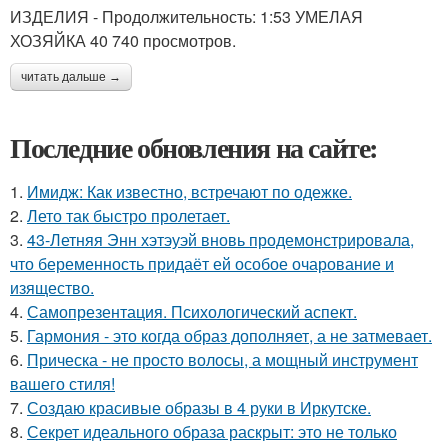
ИЗДЕЛИЯ - Продолжительность: 1:53 УМЕЛАЯ
ХОЗЯЙКА 40 740 просмотров.
читать дальше →
Последние обновления на сайте:
1.
Имидж: Как известно, встречают по одежке.
2.
Лето так быстро пролетает.
3.
43-Летняя Энн хэтэуэй вновь продемонстрировала,
что беременность придаёт ей особое очарование и
изящество.
4.
Самопрезентация. Психологический аспект.
5.
Гармония - это когда образ дополняет, а не затмевает.
6.
Прическа - не просто волосы, а мощный инструмент
вашего стиля!
7.
Создаю красивые образы в 4 руки в Иркутске.
8.
Секрет идеального образа раскрыт: это не только