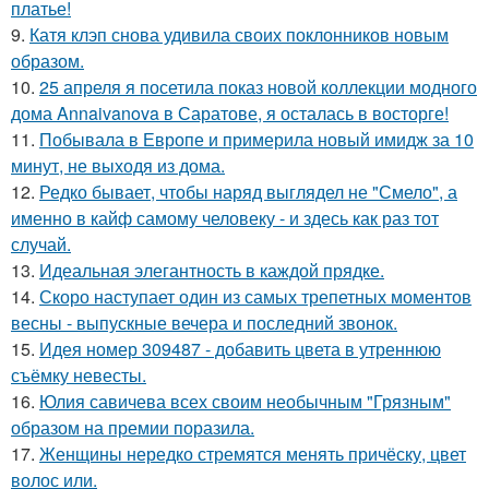
платье!
9.
Катя клэп снова удивила своих поклонников новым
образом.
10.
25 апреля я посетила показ новой коллекции модного
дома Annaivanova в Саратове, я осталась в восторге!
11.
Побывала в Европе и примерила новый имидж за 10
минут, не выходя из дома.
12.
Редко бывает, чтобы наряд выглядел не "Смело", а
именно в кайф самому человеку - и здесь как раз тот
случай.
13.
Идеальная элегантность в каждой прядке.
14.
Скоро наступает один из самых трепетных моментов
весны - выпускные вечера и последний звонок.
15.
Идея номер 309487 - добавить цвета в утреннюю
съёмку невесты.
16.
Юлия савичева всех своим необычным "Грязным"
образом на премии поразила.
17.
Женщины нередко стремятся менять причёску, цвет
волос или.