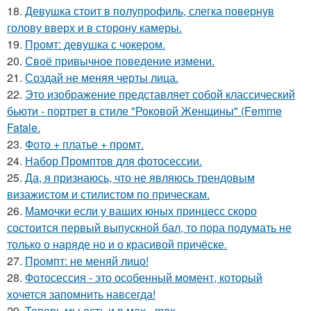
18.
Девушка стоит в полупрофиль, слегка повернув
голову вверх и в сторону камеры.
19.
Промт: девушка с чокером.
20.
Своё привычное поведение измени.
21.
Создай не меняя черты лица.
22.
Это изображение представляет собой классический
бьюти - портрет в стиле "Роковой Женщины" (Femme
Fatale.
23.
Фото + платье + промт.
24.
Набор Промптов для фотосессии.
25.
Да, я признаюсь, что не являюсь трендовым
визажистом и стилистом по прическам.
26.
Мамочки если у ваших юных принцесс скоро
состоится первый выпускной бал, то пора подумать не
только о наряде но и о красивой причёске.
27.
Промпт: не меняй лицо!
28.
Фотосессия - это особенный момент, который
хочется запомнить навсегда!
29.
Теперь мы есть и в мах - max.