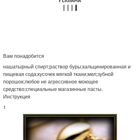
Вам понадобится
нашатырный спирт;раствор буры;кальцинированная и
пищевая сода;кусочек мягкой ткани;мел;зубной
порошок;любое не агрессивное моющее
средство;специальные магазинные пасты.
Инструкция
1