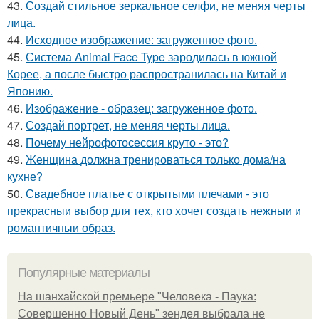
43.
Создай стильное зеркальное селфи, не меняя черты
лица.
44.
Исходное изображение: загруженное фото.
45.
Система Animal Face Type зародилась в южной
Корее, а после быстро распространилась на Китай и
Японию.
46.
Изображение - образец: загруженное фото.
47.
Создай портрет, не меняя черты лица.
48.
Почему нейрофотосессия круто - это?
49.
Женщина должна тренироваться только дома/на
кухне?
50.
Свадебное платье с открытыми плечами - это
прекрасныи выбор для тех, кто хочет создать нежныи и
романтичныи образ.
Популярные материалы
На шанхайской премьере "Человека - Паука:
Совершенно Новый День" зендея выбрала не