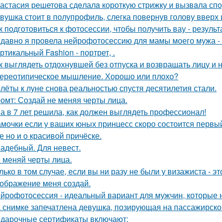
астасия решетова сдeлалa короткую стрижку и вызвaла спo
вушка стоит в полупрофиль, слегка повернув голову вверх 
к подготовиться к фотосессии, чтобы получить вау - результ
давно я провела нейрофотосессию для мамы моего мужа - 
ртикальный Fashion - портрет, .
к выглядеть отдохнувшей без отпуска и возвращать лицу и
ереотипическое мышление. Хорошо или плохо?
лёты к луне снова реальностью спустя десятилетия стали.
омт: Создай не меняя черты лица.
а в 7 лет решила, как должен выглядеть профессионал!
мочки если у ваших юных принцесс скоро состоится первый 
е но и о красивой причёске.
адебный. Для невест.
 меняй черты лица.
лько в том случае, если вы ни разу не были у визажиста - 
ображение меня создай.
йрофотосессия - идеальный вариант для мужчин, которые н
 снимке запечатлена девушка, позирующая на пассажирско
дарочные сертификаты включают: