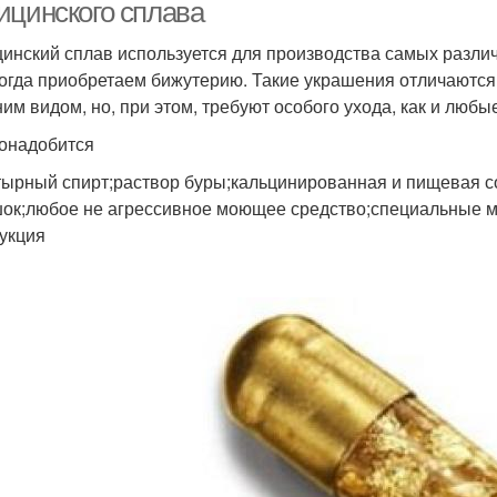
ицинского сплава
инский сплав используется для производства самых различн
когда приобретаем бижутерию. Такие украшения отличаютс
им видом, но, при этом, требуют особого ухода, как и любы
онадобится
ырный спирт;раствор буры;кальцинированная и пищевая сод
ок;любое не агрессивное моющее средство;специальные м
укция