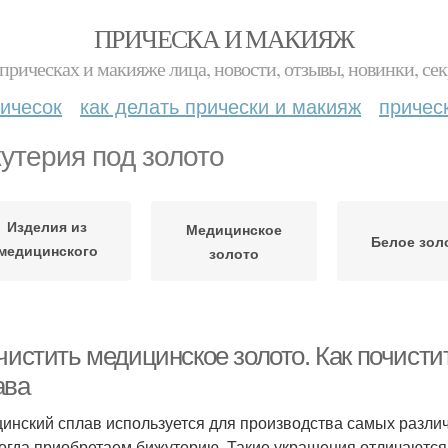
ПРИЧЕСКА И МАКИЯЖ
прическах и макияже лица, новости, отзывы, новинки, сек
ичесок
как делать прически и макияж
причес
утерия под золото
Изделия из
Медицинское
Белое зол
медицинского
золото
золота
чистить медицинское золото. Как почисти
ава
инский сплав используется для производства самых различн
когда приобретаем бижутерию. Такие украшения отличаютс