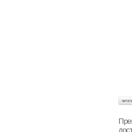
читат
Пре
дос