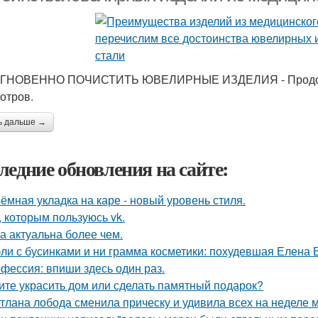
МГНОВЕННО ПОЧИСТИТЬ ЮВЕЛИРНЫЕ ИЗДЕЛИЯ - Продолжи
отров.
ь дальше →
ледние обновления на сайте:
ёмная укладка на каре - новый уровень стиля.
, которым пользуюсь vk.
а актуальна более чем.
ли с бусинками и ни грамма косметики: похудевшая Елена 
фессия: впиши здесь один раз.
ите украсить дом или сделать памятный подарок?
тлана лобода сменила прическу и удивила всех на неделе 