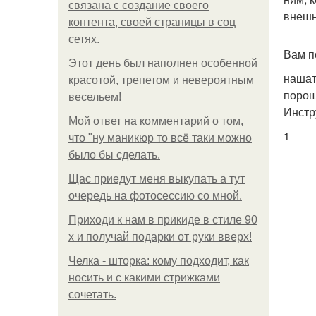
связана с создание своего
внешн
контента, своей страницы в соц
сетях.
Вам п
Этот день был наполнен особенной
нашат
красотой, трепетом и невероятным
порош
весельем!
Инстр
Мой ответ на комментарий о том,
1
что "ну маникюр то всё таки можно
было бы сделать.
Щас приедут меня выкупать а тут
очередь на фотосессию со мной.
Приходи к нам в прикиде в стиле 90
х и получай подарки от руки вверх!
Челка - шторка: кому подходит, как
носить и с какими стрижками
сочетать.