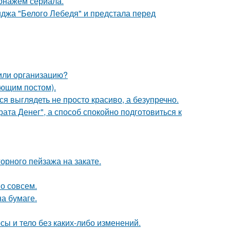
онажем сериала.
джа "Белого Лебедя" и предстала перед
 или организацию?
ующим постом).
ся выглядеть не просто красиво, а безупречно.
ата Денег", а способ спокойно подготовиться к
рного пейзажа на закате.
о совсем.
а бумаге.
осы и тело без каких-либо изменений.