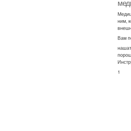
мед
Медиц
ним, 
внешн
Вам п
нашат
порош
Инстр
1