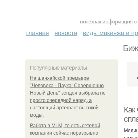
полезная информация о 
главная
новости
виды макияжа и пр
Биж
Популярные материалы
На шанхайской премьере
"Человека - Паука: Совершенно
Новый День" зендея выбрала не
просто очередной наряд, а
настоящий артефакт высокой
Как 
моды.
спл
Работа в MLM, то есть сетевой
Медиц
компании сейчас неразрывно
ним, 