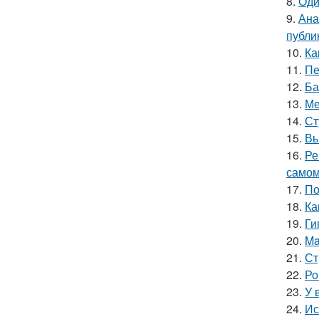
8.
Оди
9.
Ана
публи
10.
Ка
11.
Пе
12.
Ба
13.
Ме
14.
Ст
15.
Вы
16.
Ре
самом
17.
По
18.
Ка
19.
Ги
20.
Ma
21.
Ст
22.
Ро
23.
У 
24.
Ис