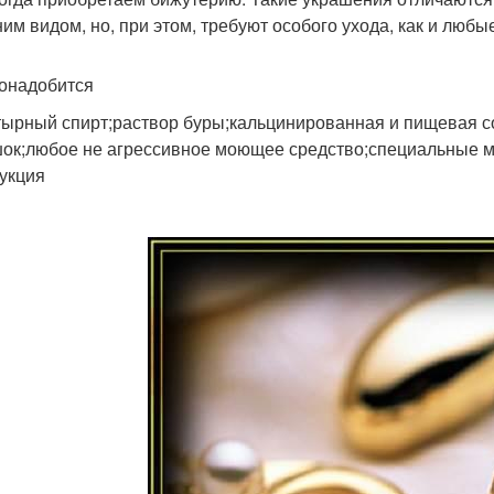
им видом, но, при этом, требуют особого ухода, как и любы
онадобится
ырный спирт;раствор буры;кальцинированная и пищевая сод
ок;любое не агрессивное моющее средство;специальные м
укция