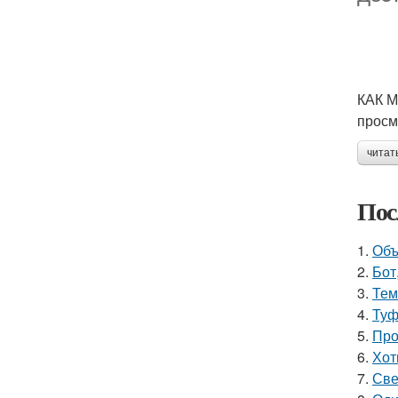
КАК 
просм
читат
Пос
1.
Объ
2.
Бот
3.
Тем
4.
Туф
5.
Про
6.
Хот
7.
Све