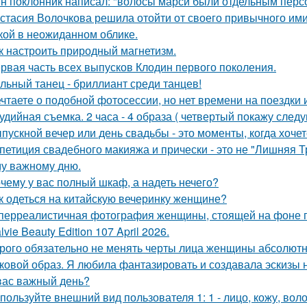
н поклонник написал: "волосы марси были отдельным перс
стасия Волочкова решила отойти от своего привычного ими
кой в неожиданном облике.
к настроить природный магнетизм.
рвая часть всех выпусков Клодин первого поколения.
льный танец - бриллиант среди танцев!
чтаете о подобной фотосессии, но нет времени на поездки
удийная съемка. 2 часа - 4 образа ( четвертый покажу след
пускной вечер или день свадьбы - это моменты, когда хочет
петиция свадебного макияжа и прически - это не "Лишняя Тр
у важному дню.
чему у вас полный шкаф, а надеть нечего?
к одеться на китайскую вечеринку женщине?
перреалистичная фотография женщины, стоящей на фоне го
lvie Beauty Edition 107 April 2026.
рого обязательно не менять черты лица женщины абсолютн
ковой образ. Я любила фантазировать и создавала эскизы н
вас важный день?
пользуйте внешний вид пользователя 1: 1 - лицо, кожу, вол