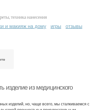
реты, техника нанесения
ки и макияж на дому
игры
отзывы
ото
ть изделие из медицинского
ых изделий, но, чаще всего, мы сталкиваемся с
я высокой прочностью и привлекательным