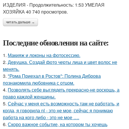
ИЗДЕЛИЯ - Продолжительность: 1:53 УМЕЛАЯ
ХОЗЯЙКА 40 740 просмотров.
читать дальше →
Последние обновления на сайте:
1.
Макияж и локоны на фотосессию.
2.
Девушка. Создай фото черты лица и цвет волос не
менять.
3.
"Рома Приехал в Ростов": Полина Диброва
познакомила любовника с отцом.
4.
Позволять себе выглядеть прекрасно-не роскошь, а
право каждой женщины.
5.
Сейчас у меня есть возможность там не работать, и
когда, я говорила nl - это не мое, сейчас я понимаю
работа на кого либо - это не мое ….
6.
Скоро важное событие, на котором ты хочешь