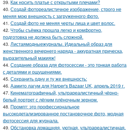
39.
Как носить платье с открытыми плечами?
40.
Создай фотореалистичное изображение, строго не
меняя мою внешность с загруженного фото.
41.
Создай фото не меняя черты лица и цвет волос.
42.
Чтобы съёмка прошла легко и комфортно,
подготовка не должна быть сложной.
43.
Листаямодныежурналы. Идеальный образ для
женственного вечернего наряда - аккуратная прическа,
выразительный макияж!
44.
Создание образа для фотосессии - это тонкая работа
с деталями и ощущениями.
45.
Сохранить одну и ту же внешность:
46.
Аамито лагум для Harper's Bazaar UK, апрель 2019 г.
47.
Кинематографичный, ультрареалистичный чёрно-
белый портрет с лёгким плёночным зерном.
48.
Промпт: это профессиональное
высокодетализированное постановочное фото, модная
фотосессия для журнала.
49.
Обстановка домашняя, уютная, ультрареалистичная.