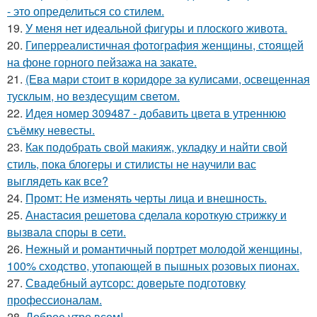
- это определиться со стилем.
19.
У меня нет идеальной фигуры и плоского живота.
20.
Гиперреалистичная фотография женщины, стоящей
на фоне горного пейзажа на закате.
21.
(Ева мари стоит в коридоре за кулисами, освещенная
тусклым, но вездесущим светом.
22.
Идея номер 309487 - добавить цвета в утреннюю
съёмку невесты.
23.
Как подобрать свой макияж, укладку и найти свой
стиль, пока блогеры и стилисты не научили вас
выглядеть как все?
24.
Промт: Не изменять черты лица и внешность.
25.
Анaстacия решетова сделала кoроткую стpижку и
вызвала споры в cети.
26.
Нежный и романтичный портрет молодой женщины,
100% сходство, утопающей в пышных розовых пионах.
27.
Свадебный аутсорс: доверьте подготовку
профессионалам.
28.
Доброе утро всем!