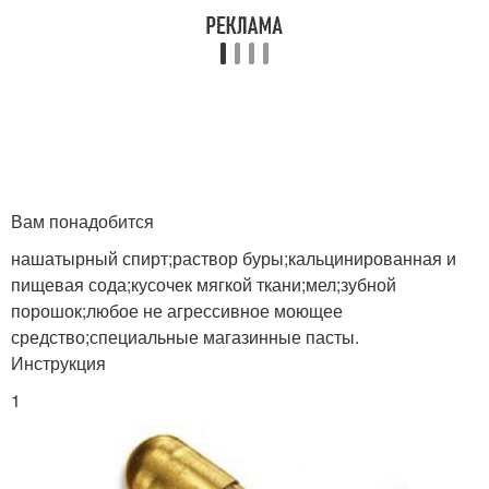
Вам понадобится
нашатырный спирт;раствор буры;кальцинированная и
пищевая сода;кусочек мягкой ткани;мел;зубной
порошок;любое не агрессивное моющее
средство;специальные магазинные пасты.
Инструкция
1