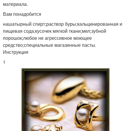
материала.
Вам понадобится
нашатырный спирт;раствор буры;кальцинированная и
пищевая сода;кусочек мягкой ткани;мел;зубной
порошок;любое не агрессивное моющее
средство;специальные магазинные пасты.
Инструкция
1