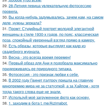
29.
28-Летняя певица увлекательную фотосессию
провела.
30.
Вы когда-нибудь задумывались, зачем нам, на самом
деле, нужны зеркала?
31.
Промт: Студийный портрет молодой элегантной
женщины в стиле 1930-х годов, по пояс, классическая
поза, спокойный уверенный взгляд прямо в камеру.
32.
Есть образы, которые выглядят как кадр из
свадебного журнала.
33.
Весна - это всегда время перемен!
34.
Первый образ для Ани я подобрала максимально
придерживаясь ее природного типажа.
35.
Фотосессия - это признак любви к себе.
36.
В 2002 году Гвинет пэлтроу пришла на главную
кинопремию мира не за статуэткой, а за Хайпом - хотя
тогда такого слова еще не знали.
37.
Используй моё загруженное фото как основу.
38.
1. заходим в бота t. me/Aizimabot.