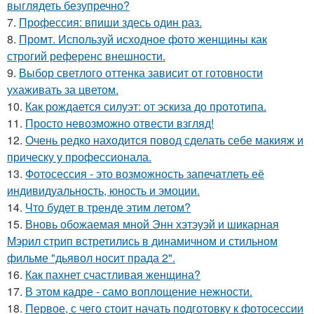
выглядеть безупречно?
7.
Профессия: впиши здесь один раз.
8.
Промт. Используй исходное фото женщины как
строгий референс внешности.
9.
Выбор светлого оттенка зависит от готовности
ухаживать за цветом.
10.
Как рождается силуэт: от эскиза до прототипа.
11.
Просто невозможно отвести взгляд!
12.
Очень редко находится повод сделать себе макияж и
прическу у профессионала.
13.
Фотосессия - это возможность запечатлеть её
индивидуальность, юность и эмоции.
14.
Что будет в тренде этим летом?
15.
Вновь обожаемая мной Энн хэтэуэй и шикарная
Мэрил стрип встретились в динамичном и стильном
фильме "дьявол носит прада 2".
16.
Как пахнет счастливая женщина?
17.
В этом кадре - само воплощение нежности.
18.
Первое, с чего стоит начать подготовку к фотосессии