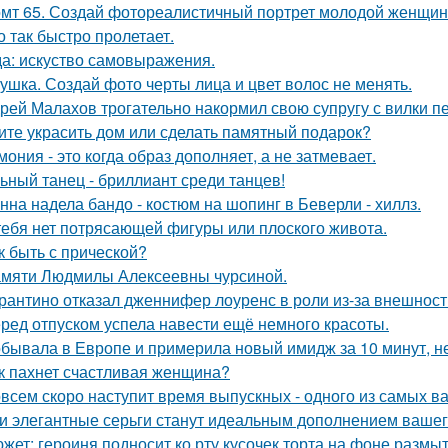
мт 65. Создай фотореалистичный портрет молодой женщины 
о так быстро пролетает.
а: искуство самовыражения.
ушка. Создай фото черты лица и цвет волос не менять.
рей Малахов трогательно накормил свою супругу с вилки п
ите украсить дом или сделать памятный подарок?
мония - это когда образ дополняет, а не затмевает.
ьный танец - бриллиант среди танцев!
нна надела бандо - костюм на шопинг в Беверли - хиллз.
тебя нет потрясающей фигуры или плоского живота.
к быть с прической?
мяти Людмилы Алексеевны чурсиной.
рантино отказал дженнифер лоуренс в роли из-за внешност
ред отпуском успела навести ещё немного красоты.
бывала в Европе и примерила новый имидж за 10 минут, не
к пахнет счастливая женщина?
всем скоро наступит время выпускных - одного из самых в
и элегантные серьги станут идеальным дополнением вашего
жет: героиня подносит ко рту кусочек торта на фоне размы