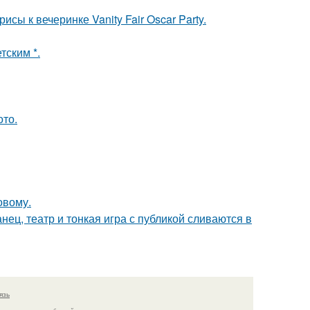
сы к вечеринке Vanity Fair Oscar Party.
тским *.
ото.
овому.
танец, театр и тонкая игра с публикой сливаются в
язь