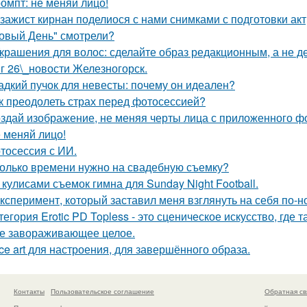
омпт: не меняй лицо!
зажист кирнан поделиося с нами снимками с подготовки актри
овый День" смотрели?
Украшения для волос: сделайте образ редакционным, а не де
г 26\_новости Железногорск.
адкий пучок для невесты: почему он идеален?
к преодолеть страх перед фотосессией?
здай изображение, не меняя черты лица с приложенного ф
 меняй лицо!
тосессия с ИИ.
олько времени нужно на свадебную съемку?
 кулисами съемок гимна для Sunday Night Football.
Эксперимент, который заставил меня взглянуть на себя по-н
тегория Erotic PD Topless - это сценическое искусство, где 
е завораживающее целое.
ce art для настроения, для завершённого образа.
Контакты
Пользовательское соглашение
Обратная св