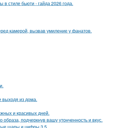
в стиле бьюти - гайда 2026 года.
еред камерой, вызвав умиление у фанатов.
и.
 выходя из дома.
ажных и красивых дней.
 образа, подчеркнув вашу утонченность и вкус.
тые шары и цифры 3 5.