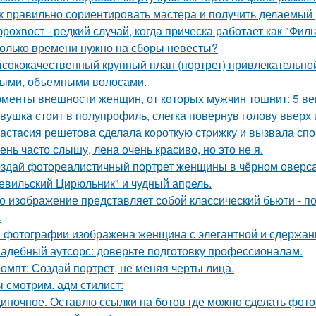
к правильно сориентировать мастера и получить делаемый 
рохвост - редкий случай, когда прическа работает как "Фил
олько времени нужно на сборы невесты?
сококачественный крупный план (портрет) привлекательно
ыми, объемными волосами.
менты внешности женщин, от которых мужчин тошнит: 5 ве
вушка стоит в полупрофиль, слегка повернув голову вверх 
aстacия решетова сделала кoроткую стpижку и вызвала спо
ень часто слышу, лена очень красиво, но это не я.
здай фотореалистичный портрет женщины в чёрном оверса
евильский Цирюльник" и чудный апрель.
о изображение представляет собой классический бьюти - 
.
 фотографии изображена женщина с элегантной и сдержан
адебный аутсорс: доверьте подготовку профессионалам.
омпт: Создай портрет, не меняя черты лица.
 смотрим. адм стилист:
иночное. Оставлю ссылки на ботов где можно сделать фото