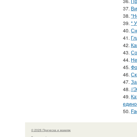
36.
Пр
37.
Ви
38.
"Н
39.
* 
40.
Сн
41.
Гл
42.
Ка
43.
Со
44.
Не
45.
Фо
46.
Ск
47.
За
48.
//
49.
Ка
едино
50.
Fa
© 2026 Прическа и макияж