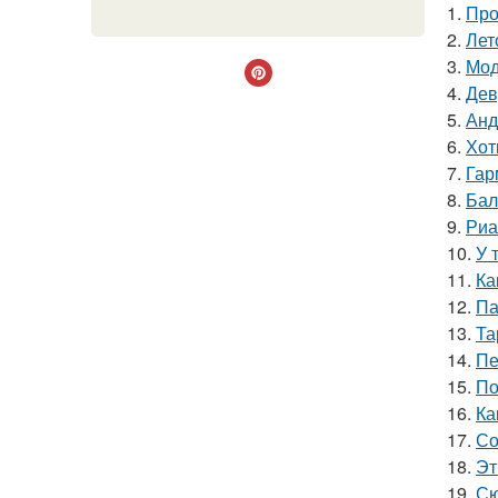
1.
Про
2.
Лет
3.
Мод
4.
Дев
5.
Анд
6.
Хот
7.
Гар
8.
Бал
9.
Риа
10.
У 
11.
Ка
12.
Па
13.
Та
14.
Пе
15.
По
16.
Ка
17.
Со
18.
Эт
19.
Сю