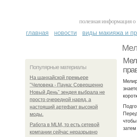
полезная информация о 
главная
новости
виды макияжа и пр
Мел
Мел
Популярные материалы
пра
На шанхайской премьере
Мелир
"Человека - Паука: Совершенно
знает
Новый День" зендея выбрала не
корот
просто очередной наряд, а
Подго
настоящий артефакт высокой
Перед
моды.
чтобы
Работа в MLM, то есть сетевой
затем
компании сейчас неразрывно