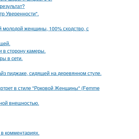
результат?
ьтр Уверенности".
й молодой женщины, 100% сходство, с
щей.
и в сторону камеры.
ры в cети.
йз пиджаке, сидящей на деревянном стуле.
портрет в стиле "Роковой Женщины" (Femme
ной внешностью.
 в комментариях.