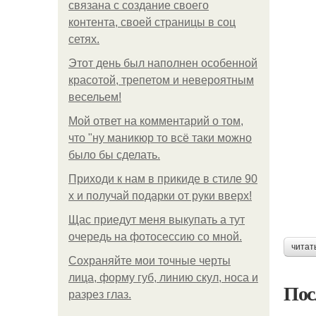
связана с создание своего
контента, своей страницы в соц
сетях.
Этот день был наполнен особенной
красотой, трепетом и невероятным
весельем!
Мой ответ на комментарий о том,
что "ну маникюр то всё таки можно
было бы сделать.
Приходи к нам в прикиде в стиле 90
х и получай подарки от руки вверх!
Щас приедут меня выкупать а тут
очередь на фотосессию со мной.
читат
Сохраняйте мои точные черты
лица, форму губ, линию скул, носа и
Пос
разрез глаз.