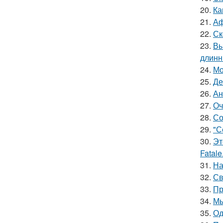
20.
Ка
21.
Аф
22.
Ск
23.
Вы
длинн
24.
Мо
25.
Де
26.
Ан
27.
Оч
28.
Со
29.
"С
30.
Эт
Fatale
31.
На
32.
Св
33.
Пр
34.
Мы
35.
Од