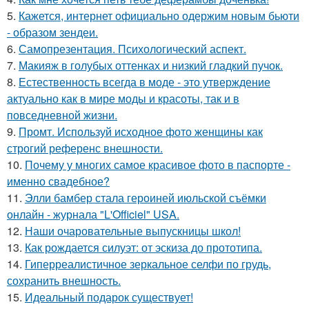
5.
Кажется, интернет официально одержим новым бьюти
- образом зендеи.
6.
Самопрезентация. Психологический аспект.
7.
Макияж в голубых оттенках и низкий гладкий пучок.
8.
Естественность всегда в моде - это утверждение
актуально как в мире моды и красоты, так и в
повседневной жизни.
9.
Промт. Используй исходное фото женщины как
строгий референс внешности.
10.
Почему у многих самое красивое фото в паспорте -
именно свадебное?
11.
Элли бамбер стала героиней июльской съёмки
онлайн - журнала "L'Officiel" USA.
12.
Наши очаровательные выпускницы школ!
13.
Как рождается силуэт: от эскиза до прототипа.
14.
Гиперреалистичное зеркальное селфи по грудь,
сохранить внешность.
15.
Идеальный подарок существует!