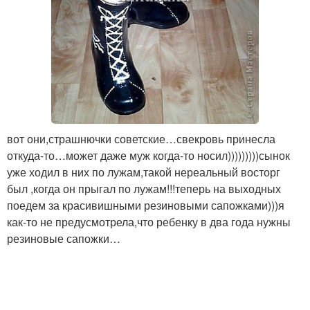
вот они,страшнючки советские…свекровь принесла
откуда-то…может даже муж когда-то носил)))))))))сынок
уже ходил в них по лужам,такой нереальный восторг
был ,когда он прыгал по лужам!!!теперь на выходных
поедем за красивишными резиновыми сапожками)))я
как-то не предусмотрела,что ребенку в два года нужны
резиновые сапожки…