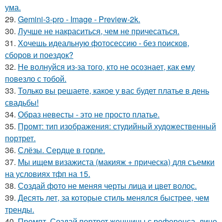
ума.
29.
Gemini-3-pro - Image - Preview-2k.
30.
Лучше не накраситься, чем не причесаться.
31.
Хочешь идеальную фотосессию - без поисков,
сборов и поездок?
32.
Не волнуйся из-за того, кто не осознает, как ему
повезло с тобой.
33.
Только вы решаете, какое у вас будет платье в день
свадьбы!
34.
Образ невесты - это не просто платье.
35.
Промт: тип изображения: студийный художественный
портрет.
36.
Слёзы. Сердце в горле.
37.
Мы ищем визажиста (макияж + прическа) для съемки
на условиях тфп на 15.
38.
Создай фото не меняя черты лица и цвет волос.
39.
Десять лет, за которые стиль менялся быстрее, чем
тренды.
40.
Промпт. Создай портрет женщины с референса, лицо