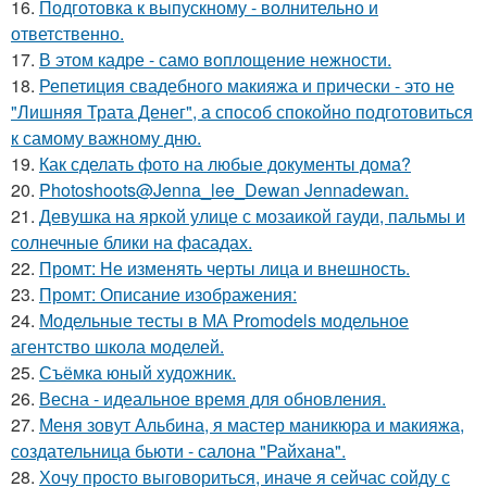
16.
Подготовка к выпускному - волнительно и
ответственно.
17.
В этом кадре - само воплощение нежности.
18.
Репетиция свадебного макияжа и прически - это не
"Лишняя Трата Денег", а способ спокойно подготовиться
к самому важному дню.
19.
Как сделать фото на любые документы дома?
20.
Photoshoots@Jenna_lee_Dewan Jennadewan.
21.
Девушка на яркой улице с мозаикой гауди, пальмы и
солнечные блики на фасадах.
22.
Промт: Не изменять черты лица и внешность.
23.
Промт: Описание изображения:
24.
Модельные тесты в МА Promodels модельное
агентство школа моделей.
25.
Съёмка юный художник.
26.
Весна - идеальное время для обновления.
27.
Меня зовут Альбина, я мастер маникюра и макияжа,
создательница бьюти - салона "Райхана".
28.
Хочу просто выговориться, иначе я сейчас сойду с