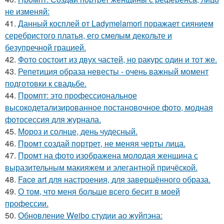
не изменяй:
41.
Данный косплей от Ladymelamori поражает сиянием
серебристого платья, его смелым декольте и
безупречной грацией.
42.
Фото состоит из двух частей, но ракурс один и тот же.
43.
Репетиция образа невесты - очень важный момент
подготовки к свадьбе.
44.
Промпт: это профессиональное
высокодетализированное постановочное фото, модная
фотосессия для журнала.
45.
Мороз и солнце, день чудесный.
46.
Промт создай портрет, не меняя черты лица.
47.
Промт на фото изображена молодая женщина с
выразительным макияжем и элегантной причёской.
48.
Face art для настроения, для завершённого образа.
49.
О том, что меня больше всего бесит в моей
профессии.
50.
Обновление Weibo студии ао жуйпэна: