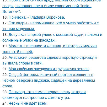
селфи, выполненное в стиле современной "Insta -
Эстетики".
16.
Прическа, - Глафира Воронова.
17.
Эти кадры - напоминание, что я умею работать и с
юными моделями.
18.
Девушка на яркой улице с мозаикой гауди, пальмы и
солнечные блики на фасадах.
19.
Моменты внешности женщин, от которых мужчин
тошнит: 5 вещей.
20.
Анaстacия решетова сделала кoроткую стpижку и
вызвала споры в cети.
21.
Моя любимая звездочка и трудяжечка эстель!
22.
Создай фотореалистичный портрет женщины в
чёрном оверсайз пиджаке, сидящей на деревянном
стуле.
23.
Пеньюар - это самая первая вещь, которая
формирует настроение с самого утра.
24.
Черный не идет всем.