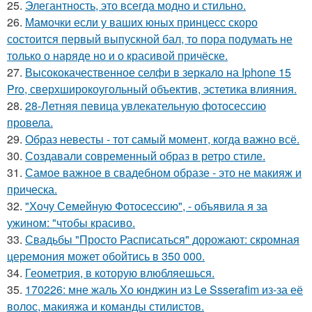
25.
Элегантность, это всегда модно и стильно.
26.
Мамочки если у ваших юных принцесс скоро
состоится первый выпускной бал, то пора подумать не
только о наряде но и о красивой причёске.
27.
Высококачественное селфи в зеркало на Iphone 15
Pro, сверхширокоугольный объектив, эстетика влияния.
28.
28-Летняя певица увлекательную фотосессию
провела.
29.
Образ невесты - тот самый момент, когда важно всё.
30.
Создавали современный образ в ретро стиле.
31.
Самое важное в свадебном образе - это не макияж и
прическа.
32.
"Хочу Семейную Фотосессию", - объявила я за
ужином: "чтобы красиво.
33.
Свадьбы "Просто Расписаться" дорожают: скромная
церемония может обойтись в 350 000.
34.
Геометрия, в которую влюбляешься.
35.
170226: мне жаль Хо юнджин из Le Ssserafim из-за её
волос, макияжа и команды стилистов.