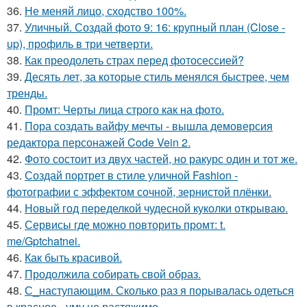
36.
Не меняй лицо, сходство 100%.
37.
Уличный. Создай фото 9: 16: крупный план (Close -
up), профиль в три четверти.
38.
Как преодолеть страх перед фотосессией?
39.
Десять лет, за которые стиль менялся быстрее, чем
тренды.
40.
Промт: Черты лица строго как на фото.
41.
Пора создать вайфу мечты - вышла демоверсия
редактора персонажей Code Vein 2.
42.
Фото состоит из двух частей, но ракурс один и тот же.
43.
Создай портрет в стиле уличной Fashion -
фотографии с эффектом сочной, зернистой плёнки.
44.
Новый год переделкой чудесной куколки открываю.
45.
Сервисы где можно повторить промт: t.
me/Gptchatnei.
46.
Как быть красивой.
47.
Продолжила собирать свой образ.
48.
С_наступающим. Сколько раз я порывалась одеться
в красное - уму не растяжимо.