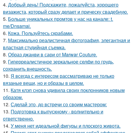
4.
Добрый день! Подскажите, пожалуйста, хорошего
визажиста, который сразу делает и прическу свадебную.
5.
Больше уникальных промтов у нас на канале: t.
me/Dnsamai.
6.
Кожа. Пользуйтесь скрабами.
7.
Максимально реалистичная фотография, элегантная и
властная студийная съемка.
8.
Образ джанви в сари от Marwar Couture.
9.
Гиперреалистичное зеркальное селфи по грудь,
сохранить внешность.
10.
Я всегда с интересом рассматриваю не только
вязаные вещи, но и образы в целом.
11.
Катя клэп снова удивила своих поклонников новым
образом.
12.
Сделай это, до встречи со своим мастером:
13.
Подготовка к выпускному - волнительно и
ответственно.
14.
У меня нет идеальной фигуры и плоского живота.
15.
Промт: этот снимок представляет собой эффектное