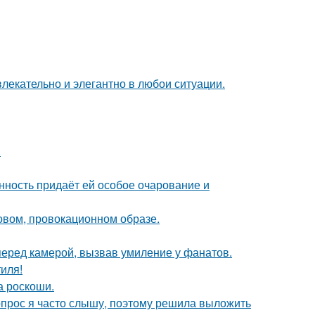
влекательно и элегантно в любои ситуации.
.
нность придаёт ей особое очарование и
новом, провокационном образе.
перед камерой, вызвав умиление у фанатов.
иля!
а роскоши.
 вопрос я часто слышу, поэтому решила выложить