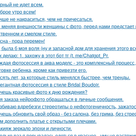
рный не идет всем.
брое утро всем!
чше не накраситься, чем не причесаться.
 меняя внешности женщины с фото, перед нами предстает
твенном и смелом стиле.
сна - пора перемен!
, была б моя воля (ну и запасной дом для хранения этого все
к делаю: 1. захожу в этот бот тг (t. me/Chatgpt_Pr.
ждая фотосессия в аква моделс - это комплексный процесс,
товке ребенка, кроме как привезти его.
сять лет, за которые стиль менялся быстрее, чем тренды.
егантная фотосессия в стиле Bridal Boudoir.
чешь красивые фото к дню рождения?
я заказа нейрофото обращаться в личные сообщения.
збиваю вдребезги стереотипы о нефотогеничность, зажатос
чешь обновить свой образ - без салона, без грима, без стре
м дополнить платье с открытыми плечами.
кияж зеркало эпохи и личности.
олько раз я порывалась одеться в красное - уму не растяжи