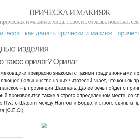
ПРИЧЕСКА И МАКИЯЖ
прическах и макияже лица, новости, отзывы, новинки, сек
ичесок
как делать прически и макияж
причес
ные изделия
о такое орилаг? Орилаг
меховщики прекрасно знакомы с такими традиционными про
ляющее большинство наших читателей знает, что коньяк пр
панское – в провинции Шампань. Далее речь пойдет о принц
орый производится также в строго определенном месте, со 
е Пуато-Шаронт между Нантом и Бордо, и строго единым п
а (C.E.O.).