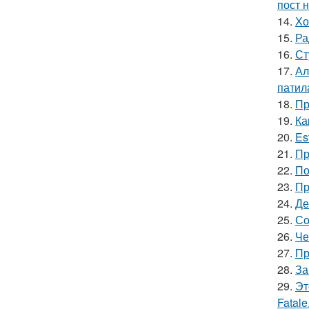
пост н
14.
Хо
15.
Ра
16.
Ст
17.
Ал
патил
18.
Пр
19.
Ка
20.
Es
21.
Пр
22.
По
23.
Пр
24.
Де
25.
Со
26.
Че
27.
Пр
28.
За
29.
Эт
Fatale