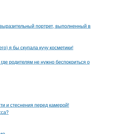
 выразительный портрет, выполненный в
го) я бы скупала кучу косметики!
 где родителям не нужно беспокоиться о
ти и стеснения перед камерой!
сса?
мо.