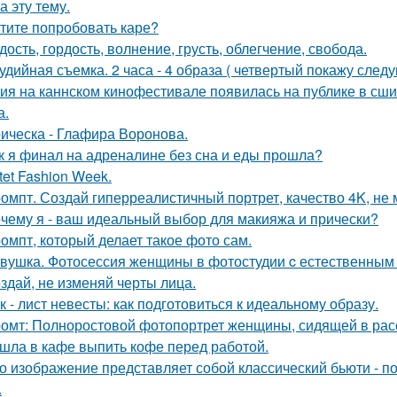
а эту тему.
тите попробовать каре?
дость, гордость, волнение, грусть, облегчение, свобода.
удийная съемка. 2 часа - 4 образа ( четвертый покажу след
ия на каннском кинофестивале появилась на публике в сши
а.
ическа - Глафира Воронова.
к я финал на адреналине без сна и еды прошла?
tet Fashion Week.
омпт. Создай гиперреалистичный портрет, качество 4K, не 
чему я - ваш идеальный выбор для макияжа и прически?
омпт, который делает такое фото сам.
вушка. Фотосессия женщины в фотостудии c естественным
здай, не изменяй черты лица.
к - лист невесты: как подготовиться к идеальному образу.
омт: Полноростовой фотопортрет женщины, сидящей в расс
шла в кафе выпить кофе перед работой.
о изображение представляет собой классический бьюти - 
.