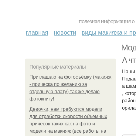
полезная информация о 
главная
новости
виды макияжа и пр
Мод
А чт
Популярные материалы
Наши 
Приглашаю на фотосъёмку (макияж
Подав
- прическа по желанию за
а шам
отдельную плату) так же делаю
, кот
фотокнигу!
район
орилаг
Девочки, нам требуются модели
для отработки скорости объемных
причесок таких как на фото и
модели на макияж (все работы на