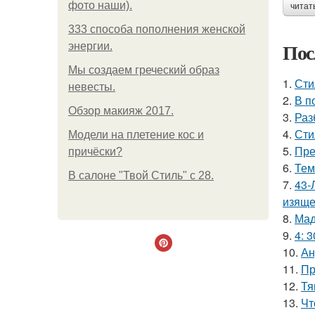
фото наши).
читат
333 способа пополнения женской
Пос
энергии.
Мы создаем греческий образ
1.
Сти
невесты.
2.
В п
Обзор макияж 2017.
3.
Раз
4.
Сти
Модели на плетение кос и
5.
Пре
причёски?
6.
Тем
В салоне "Твой Стиль" с 28.
7.
43-
изяще
8.
Мад
9.
4: 3
10.
Ан
11.
Пр
12.
Тя
13.
Чт