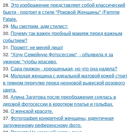
28.
Это изображение представляет собой классический
бьюти - портрет в стиле "Роковой Женщины" (Femme
Fatale.
29.
Мы смотрим. адм стилист:
30.
Почему так важен пробный макияж перед важным
событием?
31.
Промпт: не меняй лицо!
32.
"Хочу Семейную Фотосессию", - объявила я за
ужином: "чтобы красиво.
33.
Сара пиджон - хорошенькая, но что она надела?
34.
Молодая женщина с идеальной матовой кожей стоит
в темном переулке перед неоновой вывеской розового
цвета.
35.
Алина Загитова после преображения снялась в
дерзкой фотосессии в коротком платье и гольфах.
36.
О женской красоте.
37.
Фотография конкретной женщины, идентичная
загруженному референсному фото.