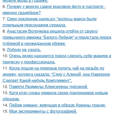
неделе моды в Париже.
6.
Почему у многих самое красивое фото в паспорте -
именно свадебное?
7.
Один поклонник написал: "волосы марси были
отдельным персонажем сериала.
8.
Анастасия Волочкова решила отойти от своего
привычного имиджа "Белого Лебедя" и предстала перед
публикой в неожиданном облике.
9.
Лободу не узнать.
10.
Очень редко находится повод сделать себе макияж и
прическу у профессионала.
11.
Когда пошли на перерыв попить чай на резьбе по
дереву, коллега сказала: "Сяду с Алиной, она Наверное
Сделает Какой-нибудь Комплимент".
12.
Памяти Людмилы Алексеевны чурсиной.
13.
Катя клэп снова удивила своих поклонников новым
образом.
14.
Пейдж ниманн, живущая в образе Арианы гранде.
15.
Мои эксперименты с фотографией.