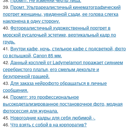
38.
Промпт: Не изменяй черты лица.
39.
Промт. Ультрареалистичный кинематографический
портрет женщины, увиденной сзади, ее голова слегка
наклонена в одну сторону.
40.
Фотореалистичный художественный портрет в
морской русалочьей эстетике, вертикальный кадр по
грудь.
41.
Внутри кафе, ночь, стильное кафе с подсветкой, фото
со вспышкой, Canon 85 мм.
42.
Данный косплей от Ladymelamori поражает сиянием
серебристого платья, его смелым декольте и
безупречной грацией.
43.
Для заказа нейрофото обращаться в личные
сообщения.
44.
Промпт: это профессиональное
высокодетализированное постановочное фото, модная
фотосессия для журнала.
45.
Новогодние кадры для себя любимой -.
46.
Что взять с собой в на корпоратив?