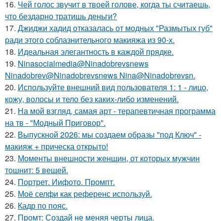
16.
Чей голос звучит в твоей голове, когда ты считаешь,
что бездарно тратишь деньги?
17.
Джиджи хадид отказалась от модных "Размытых губ"
ради этого соблазнительного макияжа из 90-х.
18.
Идеальная элегантность в каждой прядке.
19.
Ninasocialmedia@Ninadobrevsnews
Ninadobrev@Ninadobrevsnews Nina@Ninadobrevsn.
20.
Используйте внешний вид пользователя 1: 1 - лицо,
кожу, волосы и тело без каких-либо изменений.
21.
На мой взгляд, самая арт - терапевтичная программа
на тв - "Модный Приговор".
22.
Выпускной 2026: мы создаем образы "под Ключ" -
макияж + прическа открыто!
23.
Моменты внешности женщин, от которых мужчин
тошнит: 5 вещей.
24.
Портрет. Иифото. Промпт.
25.
Моё селфи как референс используй.
26.
Кадр по пояс.
27.
Промт: Создай не меняя черты лица.