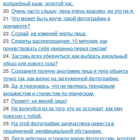
волшебный кадр, золотой час.
20.
Очень часто слышу, лена очень красиво, но это не я.
21.
Что может быть круче такой фотографии в
документе?
22.
Создай, не изменяй черты лица.
23.
Секреты раскрепощения: 10 методик, как
почувствовать себя уверенно перед сексом!
24.
Заставь всех обернуться: как выбрать идеальный
образ для нового года?
25.
Сохраните полную анатомию лица и тела объекта
точно так, как видно на загруженной фотографии.
26.
Да, я признаюсь, что не являюсь трендовым
визажистом и стилистом по прическам.
27.
Промпт: не меняй лицо!
28.
Не волнуйся из-за того, кто не осознает, как ему
повезло с тобой.
29.
На этой фотографии запечатлена невеста в
праздничной, неофициальной обстановке.
30.
Люся чеботина устроила яркую фотосессию, которая