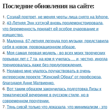
Последние обновления на сайте:
1.
Создай портрет, не меняя черты лица снято на Iphone.
2.
43-Летняя Энн хэтэуэй вновь продемонстрировала,
что беременность придаёт ей особое очарование и
изящество.
3.
Мадонна, 67-летняя легенда поп-музыки, представила
себя в новом, провокационном образе.
4.
Моя самая первая модель - во всех моих творческих
порывах лет с 7 та, на ком я училась … и, честно, иногда
тренировалась даже без предупреждения.
5.
Недавно мне удалось поучаствовать в очень
интересном проекте "Женский Образ" от профсоюза,
благодаря Анне Матвиенко.
6.
Вот таким образом закончилась подготовка Лизы к
тематической вечеринке в русском стиле, но в
современном прочтении.
7.
Тянь сивэй только что доказала, что минимализм - это