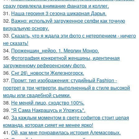
сразу привлекла внимание фанатов и коллег.
31.
Наша героиня 3 сезона шикарная Дарья.
32.
Важно: используй загруженное селфи как точную
визуальную основу.
33.
Сказать, что я ждала эти фото с нетерпением - ничего
не сказать!
34.
Проженщин_нейро. 1. Мерлин Монро.
35.
Фотография конкретной женщины, идентичная
загруженному референсному фото.
36.
Снг 26\_новости Железногорск.
37.
Промт: тип изображения: студийный Fashion -
портрет в три четверти, выполненный в стиле высокой
моды или свадебной съемки.
38.
Не меняй лицо, сходство 100%.
39.
"Я Сама Накрашусь и Уложусь".
40.
За каждым моментом в свете софитов стоит целая
команда, которая сияет не менее ярко!
41.
Ой, как мне понравилась история Алемасовых.