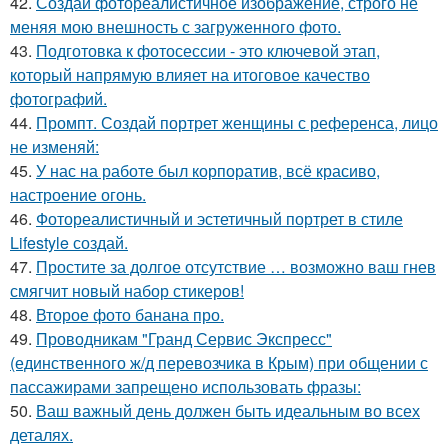
42.
Создай фотореалистичное изображение, строго не
меняя мою внешность с загруженного фото.
43.
Подготовка к фотосессии - это ключевой этап,
который напрямую влияет на итоговое качество
фотографий.
44.
Промпт. Создай портрет женщины с референса, лицо
не изменяй:
45.
У нас на работе был корпоратив, всё красиво,
настроение огонь.
46.
Фотореалистичный и эстетичный портрет в стиле
Lifestyle создай.
47.
Простите за долгое отсутствие … возможно ваш гнев
смягчит новый набор стикеров!
48.
Второе фото банана про.
49.
Проводникам "Гранд Сервис Экспресс"
(единственного ж/д перевозчика в Крым) при общении с
пассажирами запрещено использовать фразы:
50.
Ваш важный день должен быть идеальным во всех
деталях.