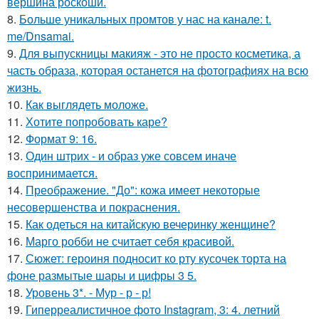
вершина роскоши.
8.
Больше уникальных промтов у нас на канале: t.
me/Dnsamai.
9.
Для выпускницы макияж - это не просто косметика, а
часть образа, которая останется на фотографиях на всю
жизнь.
10.
Как выглядеть моложе.
11.
Хотите попробовать каре?
12.
Формат 9: 16.
13.
Один штрих - и образ уже совсем иначе
воспринимается.
14.
Преображение. "До": кожа имеет некоторые
несовершенства и покраснения.
15.
Как одеться на китайскую вечеринку женщине?
16.
Марго робби не считает себя красивой.
17.
Сюжет: героиня подносит ко рту кусочек торта на
фоне размытые шары и цифры 3 5.
18.
Уровень 3*. - Мур - р - р!
19.
Гиперреалистичное фото Instagram, 3: 4. летний