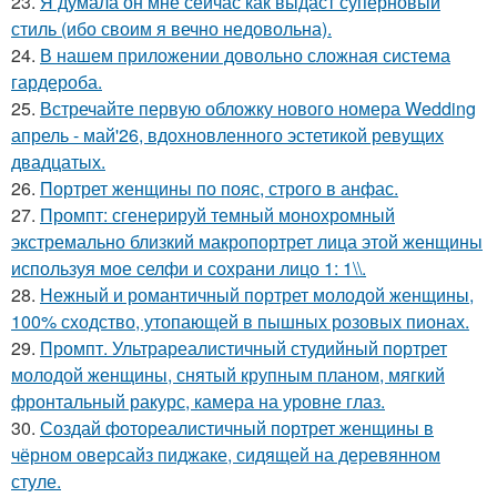
23.
Я думала он мне сейчас как выдаст суперновый
стиль (ибо своим я вечно недовольна).
24.
В нашем приложении довольно сложная система
гардероба.
25.
Встречайте первую обложку нового номера Wedding
апрель - май'26, вдохновленного эстетикой ревущих
двадцатых.
26.
Портрет женщины по пояс, строго в анфас.
27.
Промпт: сгенерируй темный монохромный
экстремально близкий макропортрет лица этой женщины
используя мое селфи и сохрани лицо 1: 1\\.
28.
Нежный и романтичный портрет молодой женщины,
100% сходство, утопающей в пышных розовых пионах.
29.
Промпт. Ультрареалистичный студийный портрет
молодой женщины, снятый крупным планом, мягкий
фронтальный ракурс, камера на уровне глаз.
30.
Создай фотореалистичный портрет женщины в
чёрном оверсайз пиджаке, сидящей на деревянном
стуле.