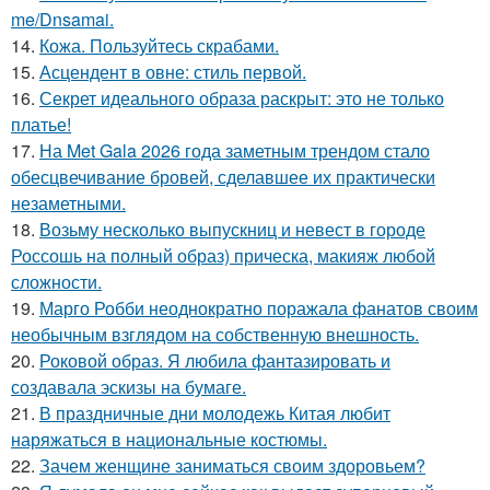
me/Dnsamai.
14.
Кожа. Пользуйтесь скрабами.
15.
Асцендент в овне: стиль первой.
16.
Секрет идеального образа раскрыт: это не только
платье!
17.
На Met Gala 2026 года заметным трендом стало
обесцвечивание бровей, сделавшее их практически
незаметными.
18.
Возьму несколько выпускниц и невест в городе
Россошь на полный образ) прическа, макияж любой
сложности.
19.
Марго Робби неоднократно поражала фанатов своим
необычным взглядом на собственную внешность.
20.
Роковой образ. Я любила фантазировать и
создавала эскизы на бумаге.
21.
В праздничные дни молодежь Китая любит
наряжаться в национальные костюмы.
22.
Зачем женщине заниматься своим здоровьем?