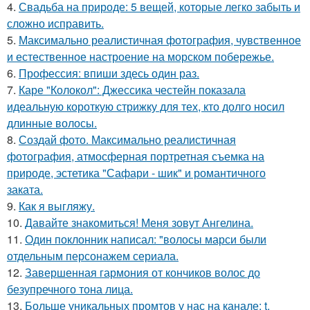
4.
Свадьба на природе: 5 вещей, которые легко забыть и
сложно исправить.
5.
Максимально реалистичная фотография, чувственное
и естественное настроение на морском побережье.
6.
Профессия: впиши здесь один раз.
7.
Каре "Колокол": Джессика честейн показала
идеальную короткую стрижку для тех, кто долго носил
длинные волосы.
8.
Создай фото. Максимально реалистичная
фотография, атмосферная портретная съемка на
природе, эстетика "Сафари - шик" и романтичного
заката.
9.
Как я выгляжу.
10.
Давайте знакомиться! Меня зовут Ангелина.
11.
Один поклонник написал: "волосы марси были
отдельным персонажем сериала.
12.
Завершенная гармония от кончиков волос до
безупречного тона лица.
13.
Больше уникальных промтов у нас на канале: t.