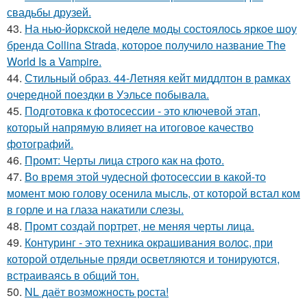
свадьбы друзей.
43.
На нью-йоркской неделе моды состоялось яркое шоу
бренда Collina Strada, которое получило название The
World Is a Vampire.
44.
Стильный образ. 44-Летняя кейт миддлтон в рамках
очередной поездки в Уэльсе побывала.
45.
Подготовка к фотосессии - это ключевой этап,
который напрямую влияет на итоговое качество
фотографий.
46.
Промт: Черты лица строго как на фото.
47.
Во время этой чудесной фотосессии в какой-то
момент мою голову осенила мысль, от которой встал ком
в горле и на глаза накатили слезы.
48.
Промт создай портрет, не меняя черты лица.
49.
Контуринг - это техника окрашивания волос, при
которой отдельные пряди осветляются и тонируются,
встраиваясь в общий тон.
50.
NL даёт возможность роста!