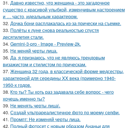
31.
Давно известно, что женщина - это загадочное
существо с красивой улыбкой, изменчивым настроением
и … часто, идеальным характером.
32.
Дочка бони расплакалась из-за прически на съемке.
33.
Полёты к луне снова реальностью спустя
десятилетия стали.
34.
Gemini-3-pro - Image - Preview-2k.
35.
Не меняй черты лица.
36.
Да, я признаюсь, что не являюсь трендовым
визажистом и стилистом по прическам.
37.
Женщина 32 года, в классической форме медсестры,
характерной для середины XX века (примерно 1940-
1950-х годов.
38.
Кто ты? Ты хоть раз задавала себе вопрос - чего
хочешь именно ты?
39.
Не менять черты лица\.
40.
Создай ультрареалистичное фото по моему селфи.
41.
Промпт: Не изменяй черты лица.
42.
Полный фотосет с новым образом Ананьи для