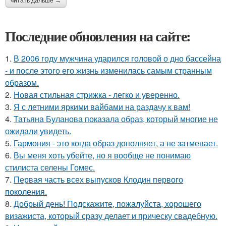
читать дальше →
Последние обновления на сайте:
1.
В 2006 году мужчина ударился головой о дно бассейна
- и после этого его жизнь изменилась самым странным
образом.
2.
Новая стильная стрижка - легко и уверенно.
3.
Я с летними яркими вайбами на раздачу к вам!
4.
Татьяна Буланова показала образ, который многие не
ожидали увидеть.
5.
Гармония - это когда образ дополняет, а не затмевает.
6.
Вы меня хоть убейте, но я вообще не понимаю
стилиста селены Гомес.
7.
Первая часть всех выпусков Клодин первого
поколения.
8.
Добрый день! Подскажите, пожалуйста, хорошего
визажиста, который сразу делает и прическу свадебную.