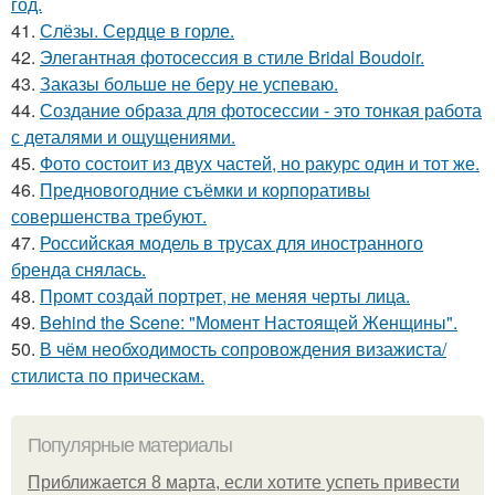
год.
41.
Слёзы. Сердце в горле.
42.
Элегантная фотосессия в стиле Bridal Boudoir.
43.
Заказы больше не беру не успеваю.
44.
Создание образа для фотосессии - это тонкая работа
с деталями и ощущениями.
45.
Фото состоит из двух частей, но ракурс один и тот же.
46.
Предновогодние съёмки и корпоративы
совершенства требуют.
47.
Российская модель в трусах для иностранного
бренда снялась.
48.
Промт создай портрет, не меняя черты лица.
49.
Behind the Scene: "Момент Настоящей Женщины".
50.
В чём необходимость сопровождения визажиста/
стилиста по прическам.
Популярные материалы
Приближается 8 марта, если хотите успеть привести