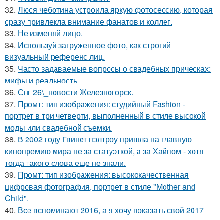
32.
Люся чеботина устроила яркую фотосессию, которая
сразу привлекла внимание фанатов и коллег.
33.
Не изменяй лицо.
34.
Используй загруженное фото, как строгий
визуальный референс лиц.
35.
Часто задаваемые вопросы о свадебных прическах:
мифы и реальность.
36.
Снг 26\_новости Железногорск.
37.
Промт: тип изображения: студийный Fashion -
портрет в три четверти, выполненный в стиле высокой
моды или свадебной съемки.
38.
В 2002 году Гвинет пэлтроу пришла на главную
кинопремию мира не за статуэткой, а за Хайпом - хотя
тогда такого слова еще не знали.
39.
Промт: тип изображения: высококачественная
цифровая фотография, портрет в стиле "Mother and
Child".
40.
Все вспоминают 2016, а я хочу показать свой 2017