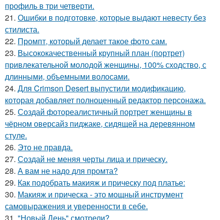
профиль в три четверти.
21.
Ошибки в подготовке, которые выдают невесту без
стилиста.
22.
Промпт, который делает такое фото сам.
23.
Высококачественный крупный план (портрет)
привлекательной молодой женщины, 100% сходство, с
длинными, объемными волосами.
24.
Для Crimson Desert выпустили модификацию,
которая добавляет полноценный редактор персонажа.
25.
Создай фотореалистичный портрет женщины в
чёрном оверсайз пиджаке, сидящей на деревянном
стуле.
26.
Это не правда.
27.
Создай не меняя черты лица и прическу.
28.
А вам не надо для промта?
29.
Как подобрать макияж и прическу под платье:
30.
Макияж и прическа - это мощный инструмент
самовыражения и уверенности в себе.
31.
"Новый День" смотрели?