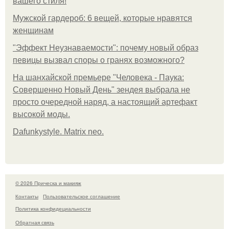
вашего стиля!
Мужской гардероб: 6 вещей, которые нравятся
женщинам
"Эффект Неузнаваемости": почему новый образ
певицы вызвал споры о гранях возможного?
На шанхайской премьере "Человека - Паука:
Совершенно Новый День" зендея выбрала не
просто очередной наряд, а настоящий артефакт
высокой моды.
Dafunkystyle. Matrix neo.
© 2026 Прическа и макияж
Контакты
Пользовательское соглашение
Политика конфидециальности
Обратная связь