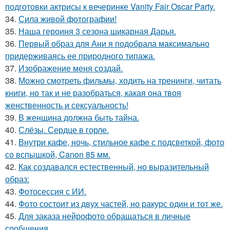
подготовки актрисы к вечеринке Vanity Fair Oscar Party.
34.
Сила живой фотографии!
35.
Наша героиня 3 сезона шикарная Дарья.
36.
Первый образ для Ани я подобрала максимально
придерживаясь ее природного типажа.
37.
Изображение меня создай.
38.
Можно смотреть фильмы, ходить на тренинги, читать
книги, но так и не разобраться, какая она твоя
женственность и сексуальность!
39.
В женщина должна быть тайна.
40.
Слёзы. Сердце в горле.
41.
Внутри кафе, ночь, стильное кафе с подсветкой, фото
со вспышкой, Canon 85 мм.
42.
Как создавался естественный, но выразительный
образ:
43.
Фотосессия с ИИ.
44.
Фото состоит из двух частей, но ракурс один и тот же.
45.
Для заказа нейрофото обращаться в личные
сообщения.