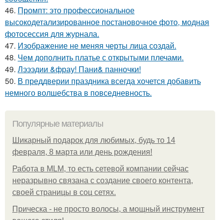
46.
Промпт: это профессиональное
высокодетализированное постановочное фото, модная
фотосессия для журнала.
47.
Изображение не меняя черты лица создай.
48.
Чем дополнить платье с открытыми плечами.
49.
Лэээдии &фрау! Пани& панночки!
50.
В преддверии праздника всегда хочется добавить
немного волшебства в повседневность.
Популярные материалы
Шикарный подарок для любимых, будь то 14
февраля, 8 марта или день рождения!
Работа в MLM, то есть сетевой компании сейчас
неразрывно связана с создание своего контента,
своей страницы в соц сетях.
Прическа - не просто волосы, а мощный инструмент