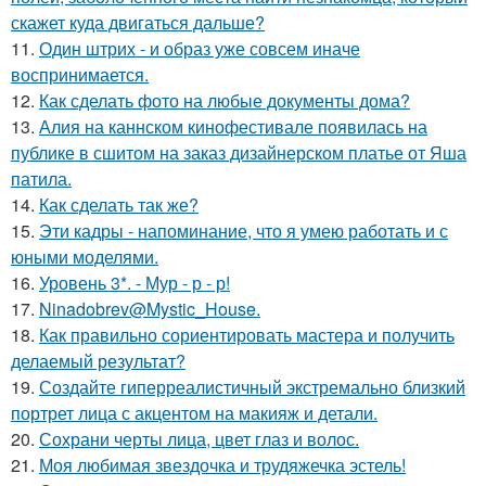
скажет куда двигаться дальше?
11.
Один штрих - и образ уже совсем иначе
воспринимается.
12.
Как сделать фото на любые документы дома?
13.
Алия на каннском кинофестивале появилась на
публике в сшитом на заказ дизайнерском платье от Яша
патила.
14.
Как сделать так же?
15.
Эти кадры - напоминание, что я умею работать и с
юными моделями.
16.
Уровень 3*. - Мур - р - р!
17.
Ninadobrev@Mystic_House.
18.
Как правильно сориентировать мастера и получить
делаемый результат?
19.
Создайте гиперреалистичный экстремально близкий
портрет лица с акцентом на макияж и детали.
20.
Сохрани черты лица, цвет глаз и волос.
21.
Моя любимая звездочка и трудяжечка эстель!