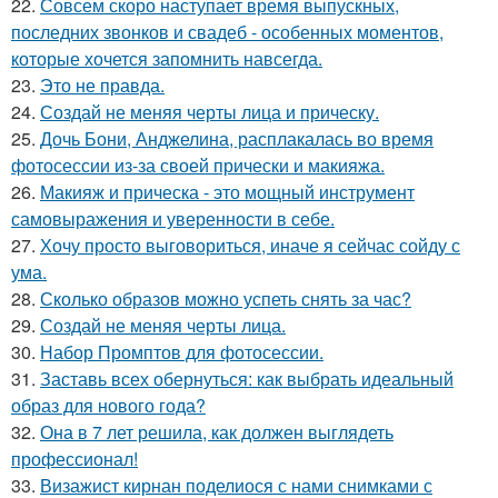
22.
Совсем скоро наступает время выпускных,
последних звонков и свадеб - особенных моментов,
которые хочется запомнить навсегда.
23.
Это не правда.
24.
Создай не меняя черты лица и прическу.
25.
Дочь Бони, Анджелина, расплакалась во время
фотосессии из-за своей прически и макияжа.
26.
Макияж и прическа - это мощный инструмент
самовыражения и уверенности в себе.
27.
Хочу просто выговориться, иначе я сейчас сойду с
ума.
28.
Сколько образов можно успеть снять за час?
29.
Создай не меняя черты лица.
30.
Набор Промптов для фотосессии.
31.
Заставь всех обернуться: как выбрать идеальный
образ для нового года?
32.
Она в 7 лет решила, как должен выглядеть
профессионал!
33.
Визажист кирнан поделиося с нами снимками с