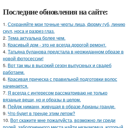
Последние обновления на сайте:
1.
Сохраняйте мои точные черты лица, форму губ, линию
скул, носа и разрез глаз.
2.
Тема актуальна более чем.
3.
Красивый дом - это не всегда дорогой ремонт.
4.
Татьяна буланова предстала в неожиданном образе в
новой фотосессии!
5.
Вот так мы в высокий сезон выпускных и свадеб
работаем.
6.
Красивая прическа с правильной подготовки волос
начинается.
7.
Я всегда с интересом рассматриваю не только
вязаные вещи, но и образы в целом.
8.
Пейдж ниманн, живущая в образе Арианы гранде.
9.
Что будет в тренде этим летом?
10.
Вот скажите мне пожалуйста, возможно ли среди
полей, заболоченного места найти незнакомца, который