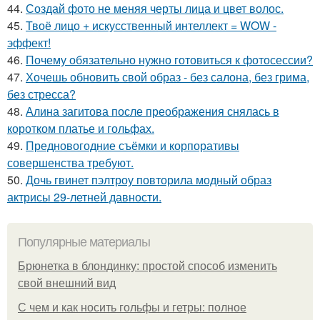
44.
Создай фото не меняя черты лица и цвет волос.
45.
Твоё лицо + искусственный интеллект = WOW -
эффект!
46.
Почему обязательно нужно готовиться к фотосессии?
47.
Хочешь обновить свой образ - без салона, без грима,
без стресса?
48.
Алина загитова после преображения снялась в
коротком платье и гольфах.
49.
Предновогодние съёмки и корпоративы
совершенства требуют.
50.
Дочь гвинет пэлтроу повторила модный образ
актрисы 29-летней давности.
Популярные материалы
Брюнетка в блондинку: простой способ изменить
свой внешний вид
С чем и как носить гольфы и гетры: полное