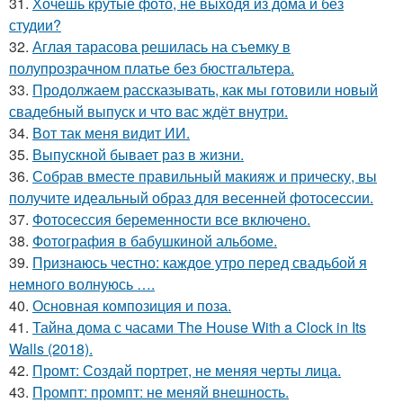
31.
Хочешь крутые фото, не выходя из дома и без
студии?
32.
Аглая тарасова решилась на съемку в
полупрозрачном платье без бюстгальтера.
33.
Продолжаем рассказывать, как мы готовили новый
свадебный выпуск и что вас ждёт внутри.
34.
Вот так меня видит ИИ.
35.
Выпускной бывает раз в жизни.
36.
Собрав вместе правильный макияж и прическу, вы
получите идеальный образ для весенней фотосессии.
37.
Фотосессия беременности все включено.
38.
Фотография в бабушкиной альбоме.
39.
Признаюсь честно: каждое утро перед свадьбой я
немного волнуюсь ….
40.
Основная композиция и поза.
41.
Тайна дома с часами The House With a Clock in Its
Walls (2018).
42.
Промт: Создай портрет, не меняя черты лица.
43.
Промпт: промпт: не меняй внешность.