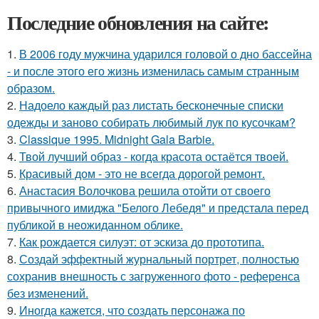
Последние обновления на сайте:
1.
В 2006 году мужчина ударился головой о дно бассейна
- и после этого его жизнь изменилась самым странным
образом.
2.
Надоело каждый раз листать бесконечные списки
одежды и заново собирать любимый лук по кусочкам?
3.
Classique 1995. Midnight Gala Barbie.
4.
Твой лучший образ - когда красота остаётся твоей.
5.
Красивый дом - это не всегда дорогой ремонт.
6.
Анастасия Волочкова решила отойти от своего
привычного имиджа "Белого Лебедя" и предстала перед
публикой в неожиданном облике.
7.
Как рождается силуэт: от эскиза до прототипа.
8.
Создай эффектный журнальный портрет, полностью
сохранив внешность с загруженного фото - референса
без изменений.
9.
Иногда кажется, что создать персонажа по