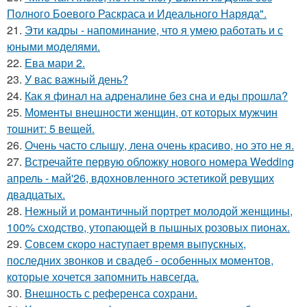
Полного Боевого Раскраса и Идеального Наряда".
21.
Эти кадры - напоминание, что я умею работать и с
юными моделями.
22.
Ева мари 2.
23.
У вас важный день?
24.
Как я финал на адреналине без сна и еды прошла?
25.
Моменты внешности женщин, от которых мужчин
тошнит: 5 вещей.
26.
Очень часто слышу, лена очень красиво, но это не я.
27.
Встречайте первую обложку нового номера Wedding
апрель - май'26, вдохновленного эстетикой ревущих
двадцатых.
28.
Нежный и романтичный портрет молодой женщины,
100% сходство, утопающей в пышных розовых пионах.
29.
Совсем скоро наступает время выпускных,
последних звонков и свадеб - особенных моментов,
которые хочется запомнить навсегда.
30.
Внешность с референса сохрани.