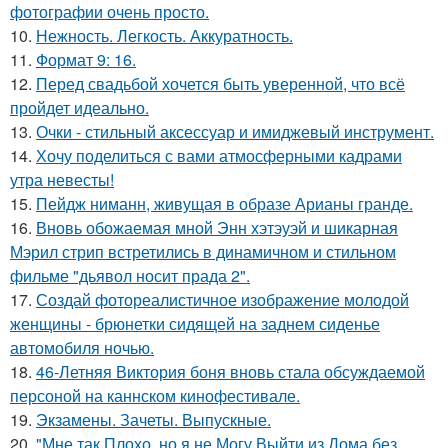
фотографии очень просто.
10.
Нежность. Легкость. Аккуратность.
11.
Формат 9: 16.
12.
Перед свадьбой хочется быть уверенной, что всё
пройдет идеально.
13.
Очки - стильный аксессуар и имиджевый инструмент.
14.
Хочу поделиться с вами атмосферными кадрами
утра невесты!
15.
Пейдж ниманн, живущая в образе Арианы гранде.
16.
Вновь обожаемая мной Энн хэтэуэй и шикарная
Мэрил стрип встретились в динамичном и стильном
фильме "дьявол носит прада 2".
17.
Создай фотореалистичное изображение молодой
женщины - брюнетки сидящей на заднем сиденье
автомобиля ночью.
18.
46-Летняя Виктория боня вновь стала обсуждаемой
персоной на каннском кинофестивале.
19.
Экзамены. Зачеты. Выпускные.
20.
"Мне так Плохо, но я не Могу Выйти из Дома без