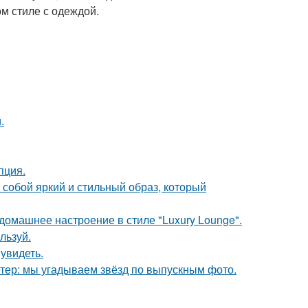
м стиле с одеждой.
.
пция.
собой яркий и стильный образ, который
омашнее настроение в стиле "Luxury Lounge".
льзуй.
увидеть.
етер: мы угадываем звёзд по выпускным фото.