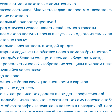
схищают меня некоторые дамы, конечно.
нское состояние. Мне часто задают вопрос, что такое женс
ание искажено.
еальный подарок существует!
ред отпуском успела навести ещё немного красоты.
всем скоро наступит время выпускных - одного из самых в
стер по гриму:
еальная элегантность в каждой прядке.
карная доджа кэт на обложке нового номера британского El
 свадьбу обещали солнце, а весь день будет лить дождь.
ьтрареалистичное 8K изображение женщины в чёрном платье
нувшейся через плечо.
др по пояс.
менение билла каулиц во внешности и карьера.
рный не идет всем.
а в 7 лет решила, как должен выглядеть профессионал!
 волнуйся из-за того, кто не осознает, как ему повезло с тоб
 этой фотографии запечатлена невеста в праздничной, не
н -ап (pin - up) - это культовый американский стиль 1940-5