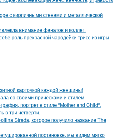
доре с кирпичными стенами и металлической
ивлекла внимание фанатов и коллег.
 себе роль прекрасной чародейки трисс из игры
зитной карточкой каждой женщины!
вала со своими причёсками и стилем.
афия, портрет в стиле "Mother and Child".
ь в три четверти.
llina Strada, которое получило название The
ретушированной постановке, мы видим мягко