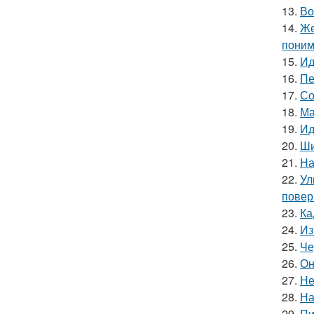
13.
Во
14.
Же
поним
15.
Ид
16.
Пе
17.
Со
18.
Ма
19.
Ид
20.
Ши
21.
На
22.
Ул
повер
23.
Ка
24.
Из
25.
Че
26.
Он
27.
Не
28.
На
29.
Пи