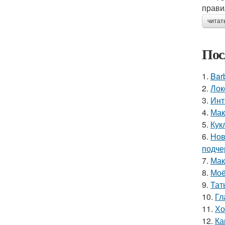
прави
читат
Пос
1.
Bar
2.
Лок
3.
Инт
4.
Мак
5.
Кук
6.
Нов
подче
7.
Мак
8.
Моё
9.
Тат
10.
Гл
11.
Хо
12.
Ка