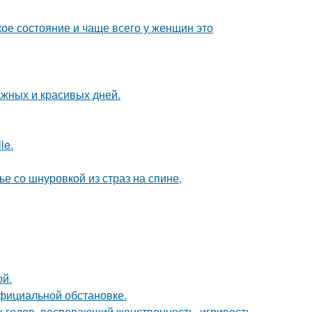
кое состояние и чаще всего у женщин это
ажных и красивых дней.
le.
 со шнуровкой из страз на спине,
ой.
официальной обстановке.
0-х годов, воспевающий женственность, игривость