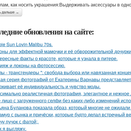
лам, как носить украшения:Выдерживать аксессуары в одно
ь дальше →
ледние обновления на сайте:
bie Sun Lovin Malibu 70s.
оны для эффектной мамочки и её обворожительной дочурки
ересные факты о красоте, которые я узнала в питере.
ияж и локоны на фотосессию.
лы - трансгендеры *: свобода выбора или навязанная конце
ая серия фотографий от Екатерины Варнавы представляет 
ркивает её индивидуальность и чувство моды.
симально реалистичная фотография, элегантное и нежное д
 лицо с загруженного селфи без каких-либо изменений испо
ьяна Буланова показала образ, который многие не ожидали 
амур с рынка и причёски, которые будто делал встречный в
чу пучок с фатой;.
к я выгляжу.