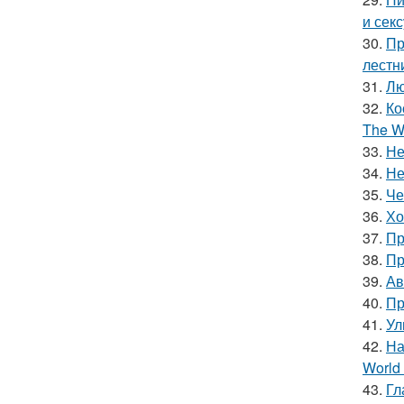
и сек
30.
Пр
лестн
31.
Лю
32.
Ко
The Wi
33.
Не
34.
Не
35.
Че
36.
Хо
37.
Пр
38.
Пр
39.
Ав
40.
Пр
41.
Ул
42.
На
World 
43.
Гл