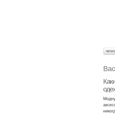
читат
Вас
Как
оде
Модну
аксес
никог