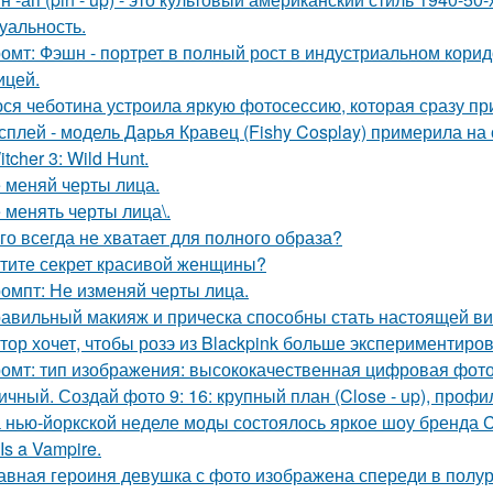
суальность.
омт: Фэшн - портрет в полный рост в индустриальном кори
ицей.
ся чеботина устроила яркую фотосессию, которая сразу пр
сплей - модель Дарья Кравец (Fishy Cosplay) примерила на
tcher 3: Wild Hunt.
 меняй черты лица.
 менять черты лица\.
го всегда не хватает для полного образа?
тите секрет красивой женщины?
омпт: Не изменяй черты лица.
авильный макияж и прическа способны стать настоящей ви
тор хочет, чтобы розэ из Blackpink больше экспериментиро
омт: тип изображения: высококачественная цифровая фотогр
ичный. Создай фото 9: 16: крупный план (Close - up), профил
 нью-йоркской неделе моды состоялось яркое шоу бренда Co
Is a Vampire.
авная героиня девушка с фото изображена спереди в полу