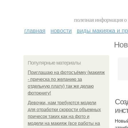
полезная информация о 
главная
новости
виды макияжа и пр
Нов
Популярные материалы
Приглашаю на фотосъёмку (макияж
- прическа по желанию за
отдельную плату) так же делаю
фотокнигу!
Соз
Девочки, нам требуются модели
инс
для отработки скорости объемных
причесок таких как на фото и
Новый
модели на макияж (все работы на
атриб