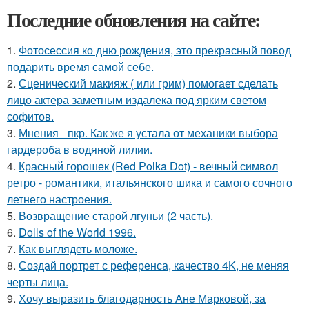
Последние обновления на сайте:
1.
Фотосессия ко дню рождения, это прекрасный повод
подарить время самой себе.
2.
Сценический макияж ( или грим) помогает сделать
лицо актера заметным издалека под ярким светом
софитов.
3.
Мнения_ пкр. Как же я устала от механики выбора
гардероба в водяной лилии.
4.
Красный горошек (Red Polka Dot) - вечный символ
ретро - романтики, итальянского шика и самого сочного
летнего настроения.
5.
Возвращение старой лгуньи (2 часть).
6.
Dolls of the World 1996.
7.
Как выглядеть моложе.
8.
Создай портрет с референса, качество 4K, не меняя
черты лица.
9.
Хочу выразить благодарность Ане Марковой, за