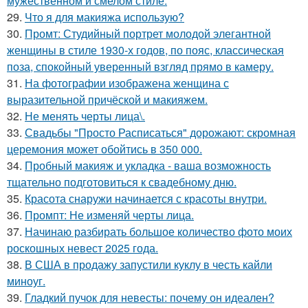
мужественном и смелом стиле.
29.
Что я для макияжа использую?
30.
Промт: Студийный портрет молодой элегантной
женщины в стиле 1930-х годов, по пояс, классическая
поза, спокойный уверенный взгляд прямо в камеру.
31.
На фотографии изображена женщина с
выразительной причёской и макияжем.
32.
Не менять черты лица\.
33.
Свадьбы "Просто Расписаться" дорожают: скромная
церемония может обойтись в 350 000.
34.
Пробный макияж и укладка - ваша возможность
тщательно подготовиться к свадебному дню.
35.
Красота снаружи начинается с красоты внутри.
36.
Промпт: Не изменяй черты лица.
37.
Начинаю разбирать большое количество фото моих
роскошных невест 2025 года.
38.
В США в продажу запустили куклу в честь кайли
миноуг.
39.
Гладкий пучок для невесты: почему он идеален?