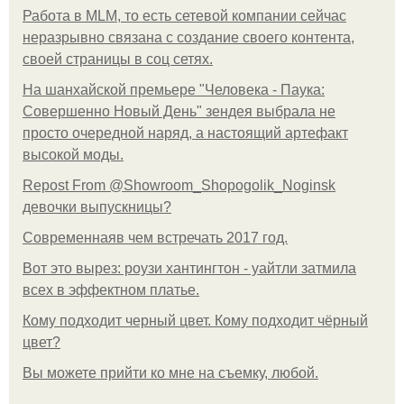
Работа в MLM, то есть сетевой компании сейчас
неразрывно связана с создание своего контента,
своей страницы в соц сетях.
На шанхайской премьере "Человека - Паука:
Совершенно Новый День" зендея выбрала не
просто очередной наряд, а настоящий артефакт
высокой моды.
Repost From @Showroom_Shopogolik_Noginsk
девочки выпускницы?
Современнаяв чем встречать 2017 год.
Вот это вырез: роузи хантингтон - уайтли затмила
всех в эффектном платьe.
Кому подходит черный цвет. Кому подходит чёрный
цвет?
Вы можете прийти ко мне на съемку, любой.