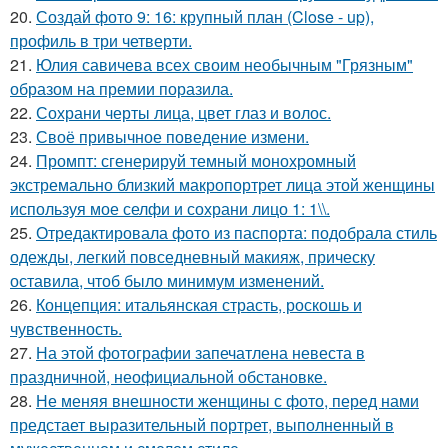
20.
Создай фото 9: 16: крупный план (Close - up),
профиль в три четверти.
21.
Юлия савичева всех своим необычным "Грязным"
образом на премии поразила.
22.
Сохрани черты лица, цвет глаз и волос.
23.
Своё привычное поведение измени.
24.
Промпт: сгенерируй темный монохромный
экстремально близкий макропортрет лица этой женщины
используя мое селфи и сохрани лицо 1: 1\\.
25.
Отредактировала фото из паспорта: подобрала стиль
одежды, легкий повседневный макияж, прическу
оставила, чтоб было минимум изменений.
26.
Концепция: итальянская страсть, роскошь и
чувственность.
27.
На этой фотографии запечатлена невеста в
праздничной, неофициальной обстановке.
28.
Не меняя внешности женщины с фото, перед нами
предстает выразительный портрет, выполненный в