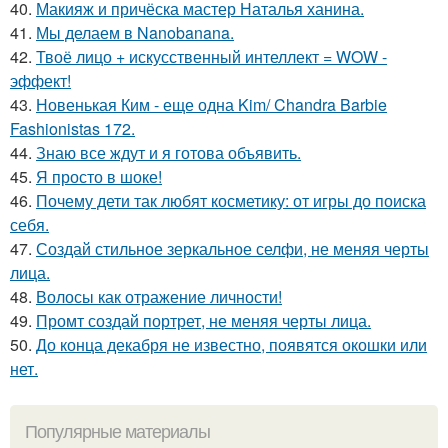
40.
Макияж и причёска мастер Наталья ханина.
41.
Мы делаем в Nanobanana.
42.
Твоё лицо + искусственный интеллект = WOW -
эффект!
43.
Новенькая Ким - еще одна Kim/ Chandra Barbie
Fashionistas 172.
44.
Знаю все ждут и я готова объявить.
45.
Я просто в шоке!
46.
Почему дети так любят косметику: от игры до поиска
себя.
47.
Создай стильное зеркальное селфи, не меняя черты
лица.
48.
Волосы как отражение личности!
49.
Промт создай портрет, не меняя черты лица.
50.
До конца декабря не известно, появятся окошки или
нет.
Популярные материалы