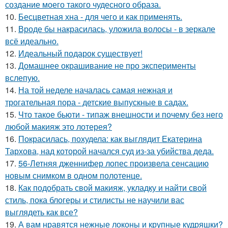
создание моего такого чудесного образа.
10.
Бесцветная хна - для чего и как применять.
11.
Вроде бы накрасилась, уложила волосы - в зеркале
всё идеально.
12.
Идеальный подарок существует!
13.
Домашнее окрашивание не про эксперименты
вслепую.
14.
На той неделе началась самая нежная и
трогательная пора - детские выпускные в садах.
15.
Что такое бьюти - типаж внешности и почему без него
любой макияж это лотерея?
16.
Покрасилась, похудела: как выглядит Екатерина
Тархова, над которой начался суд из-за убийства деда.
17.
56-Летняя дженнифер лопес произвела сенсацию
новым снимком в одном полотенце.
18.
Как подобрать свой макияж, укладку и найти свой
стиль, пока блогеры и стилисты не научили вас
выглядеть как все?
19.
А вам нравятся нежные локоны и крупные кудряшки?