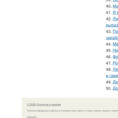
40.
Ма
41.
Я 
42.
Ли
выраз
43.
По
зараб
44.
Мe
45.
Не
46.
Фо
47.
Ро
48.
Лё
и гар
49.
Де
50.
До
© 2026 Прическа и макияж
Полезная информация о прическах и макияже лица, новости, отзывы, новинки, секреты, техник
нанесения