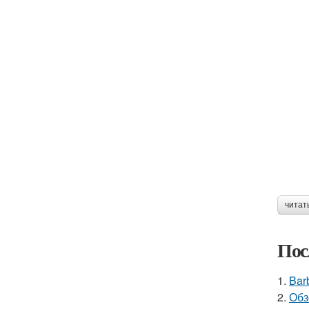
читат
Пос
1.
Bar
2.
Обз