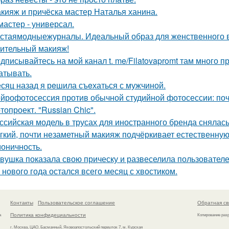
кияж и причёска мастер Наталья ханина.
мастер - универсал.
стаямодныежурналы. Идеальный образ для женственного ве
ительный макияж!
дписывайтесь на мой канал t. me/Filatovapromt там много п
атывать.
сяц назад я рeшила съeхаться с мужчиной.
йрофотосессия против обычной студийной фотосессии: поч
топроект. "Russian Chic".
ссийская модель в трусах для иностранного бренда снялась
гкий, почти незаметный макияж подчёркивает естественну
моничность.
вушка показала свою прическу и развеселила пользователе
 нового года остался всего месяц с хвостиком.
Контакты
Пользовательское соглашение
Обратная св
Политика конфидециальности
а
Копирование раз
г. Москва, ЦАО, Басманный, Яковоапостольский переулок 7, м. Курская