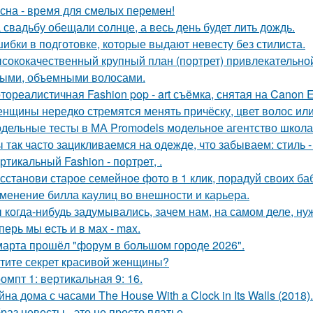
сна - время для смелых перемен!
 свадьбу обещали солнце, а весь день будет лить дождь.
ибки в подготовке, которые выдают невесту без стилиста.
сококачественный крупный план (портрет) привлекательно
ыми, объемными волосами.
тореалистичная Fashion pop - art съёмка, снятая на Canon E
нщины нередко стремятся менять причёску, цвет волос или
дельные тесты в МА Promodels модельное агентство школа
 так часто зацикливаемся на одежде, что забываем: стиль 
ртикальный Fashion - портрет, .
сстанови старое семейное фото в 1 клик, порадуй своих ба
менение билла каулиц во внешности и карьера.
 когда-нибудь задумывались, зачем нам, на самом деле, н
перь мы есть и в мах - max.
марта прошёл "форум в большом городе 2026".
тите секрет красивой женщины?
омпт 1: вертикальная 9: 16.
йна дома с часами The House With a Clock in Its Walls (2018).
раз невесты - это не просто платье.