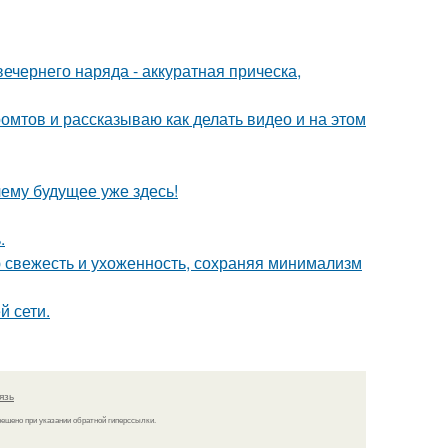
чернего наряда - аккуратная прическа,
ромтов и рассказываю как делать видео и на этом
ему будущее уже здесь!
.
ю свежесть и ухоженность, сохраняя минимализм
й сети.
язь
решено при указании обратной гиперссылки.