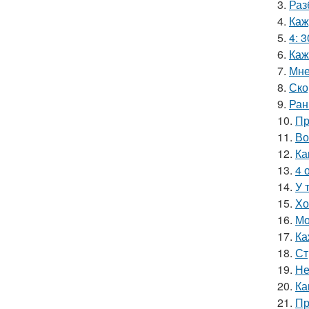
3.
Раз
4.
Каж
5.
4: 3
6.
Каж
7.
Мне
8.
Ско
9.
Ран
10.
Пр
11.
Во
12.
Ка
13.
4 
14.
У 
15.
Хо
16.
Мо
17.
Ка
18.
Ст
19.
Не
20.
Ка
21.
Пр