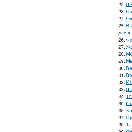
22.
Ве
23.
На
24.
Ош
25.
Вы
длинн
26.
Фо
27.
Же
28.
Мо
29.
Мы
30.
Ве
31.
Во
32.
Из
33.
Вы
34.
Те
35.
5 
36.
Хо
37.
Пр
38.
Та
39.
Об