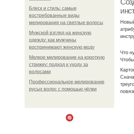
Соз
Блеск и стиль: самые
инс
востребованные виды
Новый
мелирования на светлые волосы
атриб
Мужской взгляд на женскую
инстр
одежду: как мужчины
воспринимают женскую моду
Что н
Мелкое мелирование на короткую
Чтобы
стрижку: подход к уходу за
Карто
волосами
Снача
Профессиональное мелирование
треуг
русых волос с помощью чёлки
повяз