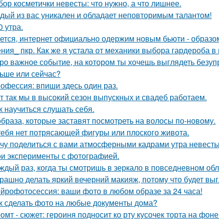
бор косметички невесты: что нужно, а что лишнее.
дый из вас уникален и обладает неповторимым талантом!
0 утра.
ется, интернет официально одержим новым бьюти - образо
ния_ пкр. Как же я устала от механики выбора гардероба в
ро важное событие, на котором ты хочешь выглядеть безуп
ьше или сейчас?
офессия: впиши здесь один раз.
т так мы в высокий сезон выпускных и свадеб работаем.
к научиться слушать себя.
образа, которые заставят посмотреть на волосы по-новому.
тебя нет потрясающей фигуры или плоского живота.
чу поделиться с вами атмосферными кадрами утра невесты
и эксперименты с фотографией.
ждый раз, когда ты смотришь в зеркало в повседневном обли
рашно делать яркий вечерний макияж, потому что будет выг
йрофотосессия: ваши фото в любом образе за 24 часа!
к сделать фото на любые документы дома?
омт - сюжет: героиня подносит ко рту кусочек торта на фо