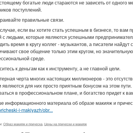
стоящему богатые люди стараются не зависеть от одного ме
ников поступлений.
траивайте правильные связи.
 случае, если вы хотите стать успешным в бизнесе, то вам
й с людьми, которые являются успешными предпринимателям
дить время в кругу коллег - музыкантов, а писатели найдут 
ичивают свое общение только этим кругом, но значительну
ссиональной среде.
ситесь к деньгам как к инструменту, а не главной цели.
терная черта многих настоящих миллионеров - это отсутстви
и являются для них просто приятным бонусом на этом пути. 
ваться в профессиональном плане, и богатство придет к вам
е информационного материала об образе макияж и причес
pricheski-i-makiyazh/obr...
и:
Образ макияж и прическа
,
Цены на прически и макияж