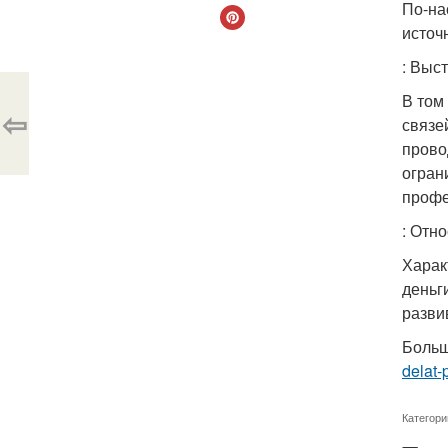
По-на
источ
: Выс
В том
⇦
связе
прово
огран
профе
: Отно
Харак
деньг
разви
Больш
delat-
Категори