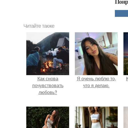
Понр
Читайте также
Как снова
Я очень люблю то,
почувствовать
что я делаю.
любовь?