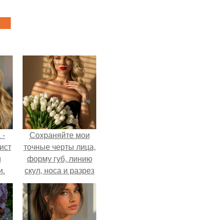
 -
Сохраняйте мои
ист
точные черты лица,
м
форму губ, линию
и.
скул, носа и разрез
глаз.