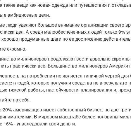
а такие вещи как новая одежда или путешествия и отклады
вьте амбициозные цели.
ые люди уделяют большое внимание организации своего вр
 списки дел. А среди малообеспеченных людей только 9% э
и хорошо продуманные шаги по ее достижению действительн
ите скромно.
инство миллионеров продолжают вести довольно скромный о
лить практически все. Большинство миллионеров Америки
ленность на потреблении не является типичной чертой для
асается людей, которые получили средства не в результате 
ью тяжелой работы, настойчивости, планирования и, преж
тайте на себя.
о 20% американцев имеет собственный бизнес, но две тре
ринимателями. В мировом масштабе более половины милли
е 16% - унаследовали свои деньги.