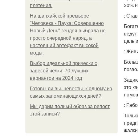
30% н
плетения.
: Ста
На шанхайской премьере
"Человека - Паука: Совершенно
Богат
Новый День" зендея выбрала не
ведут
просто очередной наряд, а
цель 
настоящий артефакт высокой
: Жив
моды.
Больш
Выбор идеальной прически с
позво
завесой челки: 70 лучших
вариантов на 2024 год
Зацик
это к
Готовы ли вы, невесты, к одному из
помощ
самых запоминающихся дней?
: Рабо
Мы дарим полный образ за репост
этой записи?
Тольк
предп
жалки