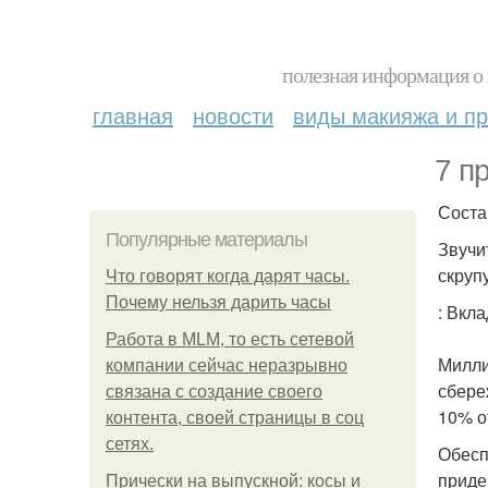
полезная информация о 
главная
новости
виды макияжа и пр
7 п
Соста
Популярные материалы
Звучи
скруп
Что говорят когда дарят часы.
Почему нельзя дарить часы
: Вкл
Работа в MLM, то есть сетевой
Милли
компании сейчас неразрывно
сбере
связана с создание своего
10% о
контента, своей страницы в соц
сетях.
Обесп
приде
Прически на выпускной: косы и