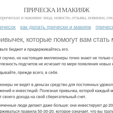
ПРИЧЕСКА И МАКИЯЖ
прическах и макияже лица, новости, отзывы, новинки, сек
ичесок
как делать прически и макияж
причес
ривычек, которые помогут вам стать
вьте бюджет и придерживайтесь его.
т скучно, но настоящие миллионеры точно знают не только 
улезность подсчетов не исчезает по мере появления новых н
адывайте, прежде всего, в себя.
онеры не видят в деньгах средство для постоянных удоволь
жений и инвестиций. Полезная привычка, которой каждый мо
т своего дохода на свой сберегательный счет.
еченные люди делают даже больше: они инвестируют до 20
рживаться правила 50-30-20, которое означает, что вы тра