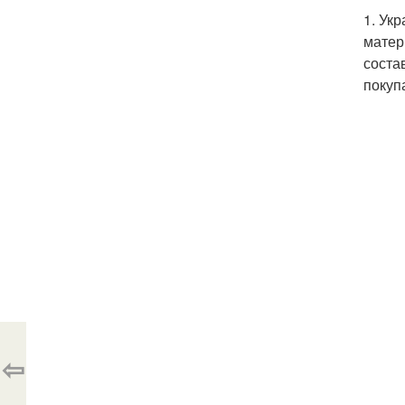
1. Ук
матер
соста
покуп
⇦