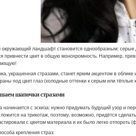
 окружающий ландшафт становится однообразным: серые д
ся привнести цвет в общую монохромность. Например, пре
ающую!
ка, украшенная стразами, станет ярким акцентом в облике 
раны под цвет глаз (холодные оттенки к серым или тёплые к
шаем шапочки стразами
а начинается с эскиза: нужно придумать будущий узор и пе
 ложится на трикотаж, поэтому, возможно, придётся сделат
астировали с цветом материала и их было легко отпороть (ф
пособа крепления страз: