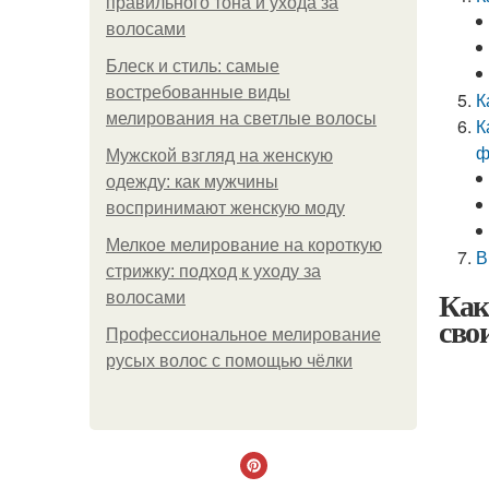
правильного тона и ухода за
волосами
Блеск и стиль: самые
востребованные виды
К
мелирования на светлые волосы
К
ф
Мужской взгляд на женскую
одежду: как мужчины
воспринимают женскую моду
Мелкое мелирование на короткую
В
стрижку: подход к уходу за
Как
волосами
сво
Профессиональное мелирование
русых волос с помощью чёлки