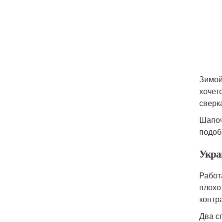
Зимой
хочет
сверк
Шапоч
подоб
Укра
Работ
плохо
контр
Два с