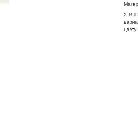
Матер
2. В 
вариа
цвету