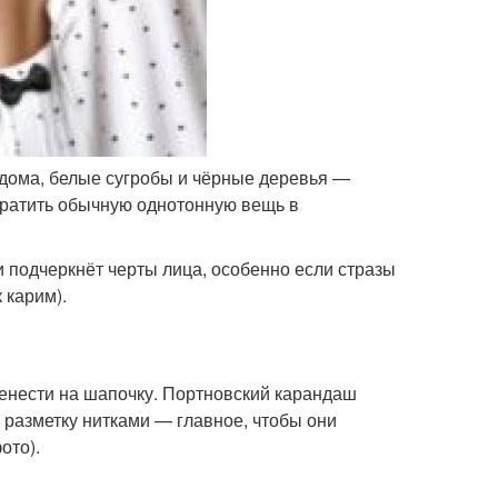
ома, белые сугробы и чёрные деревья —
вратить обычную однотонную вещь в
и подчеркнёт черты лица, особенно если стразы
 карим).
ренести на шапочку. Портновский карандаш
ь разметку нитками — главное, чтобы они
ото).