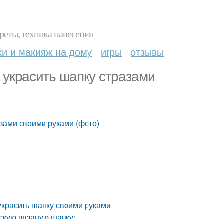
реты, техника нанесения
ки и макияж на дому
игры
отзывы
к украсить шапку стразами
азами своими руками (фото)
 украсить шапку своими руками
нскую вязаную шапку: