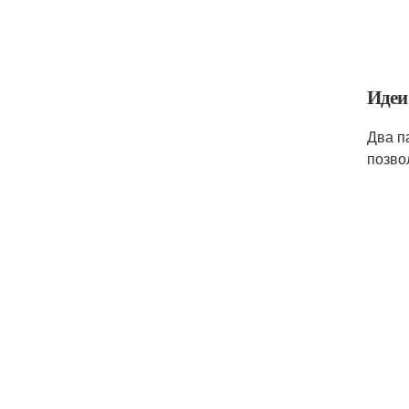
Идеи
Два п
позво