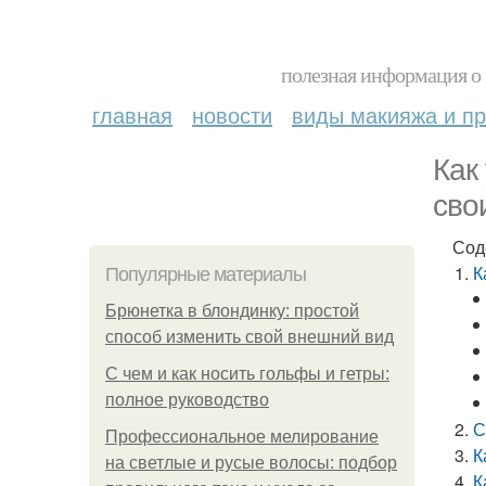
полезная информация о 
главная
новости
виды макияжа и пр
Как
сво
Сод
К
Популярные материалы
Брюнетка в блондинку: простой
способ изменить свой внешний вид
С чем и как носить гольфы и гетры:
полное руководство
С
Профессиональное мелирование
К
на светлые и русые волосы: подбор
К