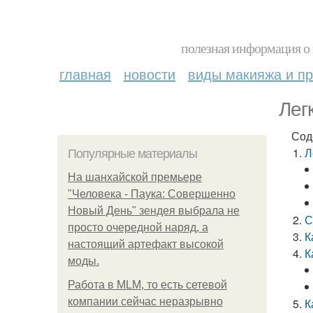
полезная информация о 
главная
новости
виды макияжа и пр
Лег
Сод
Л
Популярные материалы
На шанхайской премьере
"Человека - Паука: Совершенно
Новый День" зендея выбрала не
С
просто очередной наряд, а
К
настоящий артефакт высокой
К
моды.
Работа в MLM, то есть сетевой
компании сейчас неразрывно
К