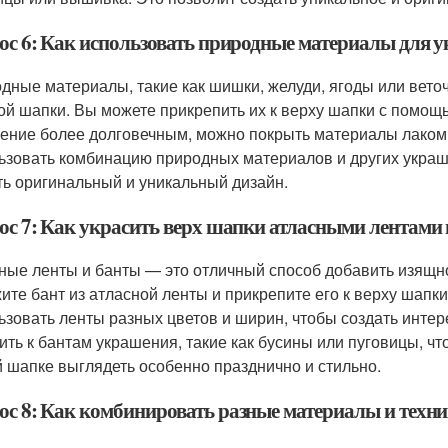
ос 6: Как использовать природные материалы для 
дные материалы, такие как шишки, желуди, ягоды или вето
ой шапки. Вы можете прикрепить их к верху шапки с помощь
ение более долговечным, можно покрыть материалы лаком
ьзовать комбинацию природных материалов и других украше
ть оригинальный и уникальный дизайн.
ос 7: Как украсить верх шапки атласными лентами
ные ленты и банты — это отличный способ добавить изящно
ите бант из атласной ленты и прикрепите его к верху шапк
ьзовать ленты разных цветов и ширин, чтобы создать инте
ить к бантам украшения, такие как бусины или пуговицы, ч
 шапке выглядеть особенно празднично и стильно.
ос 8: Как комбинировать разные материалы и техн