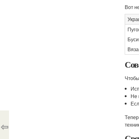
Вот н
Укра
Пуго
Бус
Вяза
Сов
Чтобы
Исп
Не 
Есл
Тепер
⇦
техни
Свя