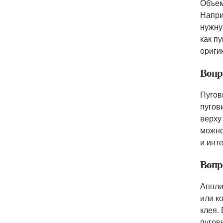
Объем
Напри
нужну
как п
ориги
Вопр
Пугов
пугов
верху
можно
и инт
Вопр
Аппли
или к
клея.
пугов