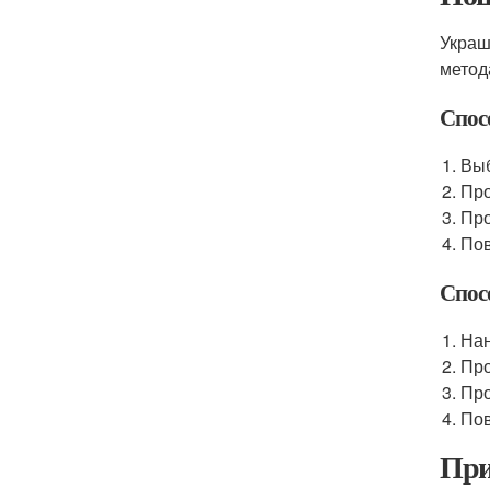
Украш
метод
Спос
Выб
Про
Про
Пов
Спос
Нан
Про
Про
Пов
При