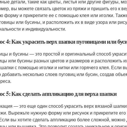
ные детали, такие как цветы, листья или другие фигуры, мо
мер, вы можете связать цветок из пряжи и пришить его к в
ю форму и прикрепите ее с помощью клея или иголки. Такж
уговицы или бусины, и расположить их в виде узора или ри
нальности и индивидуальности.
ос 4: Как украсить верх шапки пуговицами или бус
ицы и бусины — это простой и оригинальный способ украси
ицы или бусины разных цветов и размеров и расположить их 
 шапки с помощью иголки и нитки или горячего клея. Если 
 добавить несколько слоев пуговиц или бусин, создав объ
ереса.
ос 5: Как сделать аппликацию для верха шапки
кация — это еще один способ украсить верх вязаной шапки
ожи. Вырежьте нужную форму или рисунок и прикрепите его 
 Если вы хотите сделать аппликацию более сложной, можно д
ицы или вышивка. Это позволит создать уникальное и ориг