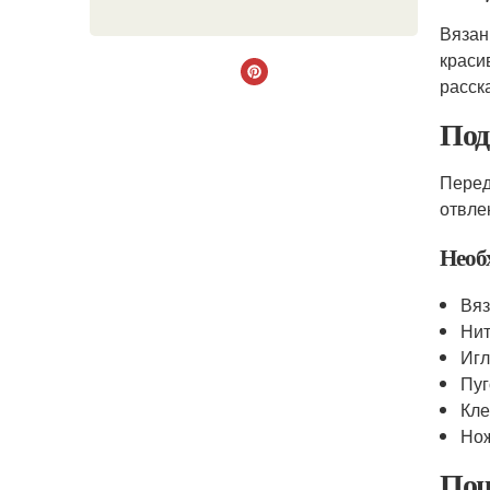
Вязан
краси
расск
Под
Перед
отвле
Необ
Вяз
Нит
Иг
Пуг
Кле
Но
Пош