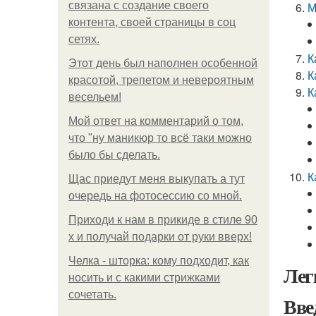
связана с создание своего
М
контента, своей страницы в соц
сетях.
К
Этот день был наполнен особенной
К
красотой, трепетом и невероятным
К
весельем!
Мой ответ на комментарий о том,
что "ну маникюр то всё таки можно
было бы сделать.
К
Щас приедут меня выкупать а тут
очередь на фотосессию со мной.
Приходи к нам в прикиде в стиле 90
х и получай подарки от руки вверх!
Челка - шторка: кому подходит, как
Лег
носить и с какими стрижками
сочетать.
Вве