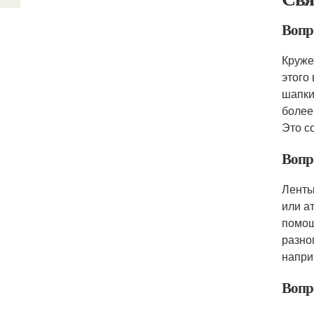
Вопр
Круже
этого
шапки
более
Это с
Вопр
Ленты
или а
помощ
разно
напри
Вопр