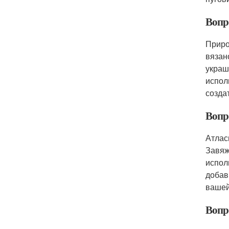
Вопр
Приро
вязан
украш
испол
созда
Вопр
Атлас
Завяж
испол
добав
вашей
Вопр