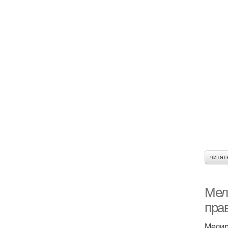
читат
Мел
пра
Мелир