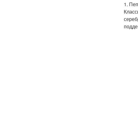
1. Пе
Класс
сереб
подде