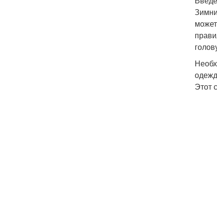
Введ
Зимни
может
прави
голов
Необх
одежд
Этот 