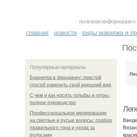
полезная информация о 
главная
новости
виды макияжа и пр
Пос
Популярные материалы
По
Брюнетка в блондинку: простой
способ изменить свой внешний вид
С чем и как носить гольфы и гетры:
полное руководство
Лег
Профессиональное мелирование
Введ
на светлые и русые волосы: подбор
Вязан
правильного тона и ухода за
краси
волосами