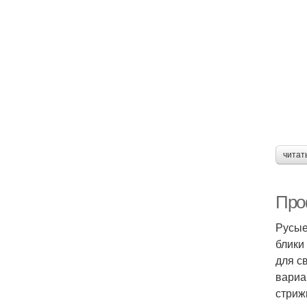
читат
Про
Русые
блики
для с
вариа
стриж