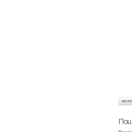
читат
Пош