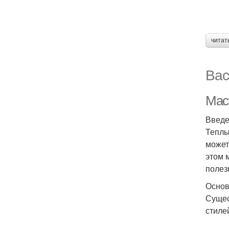
читат
Вас
Мас
Введ
Теплы
может
этом 
полез
Основ
Сущес
стиле