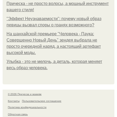
Прическа - не просто волосы, а мощный инструмент
вашего стиля!
"Эффект Неузнаваемости": почему новый образ
певицы вызвал споры о гранях возможного?
На шанхайской премьере "Человека - Паука:
Совершенно Новый День" зендея выбрала не
просто очередной наряд, а настоящий артефакт
высокой моды.
Улыбка - это не мелочь, а деталь, которая меняет
весь образ человека.
© 2026 Прическа и макияж
Контакты
Пользовательское соглашение
Политика конфидециальности
Обратная связь