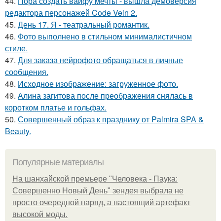
44.
Пора создать вайфу мечты - вышла демоверсия
редактора персонажей Code Vein 2.
45.
День 17. Я - театральный романтик.
46.
Фото выполнено в стильном минималистичном
стиле.
47.
Для заказа нейрофото обращаться в личные
сообщения.
48.
Исходное изображение: загруженное фото.
49.
Алина загитова после преображения снялась в
коротком платье и гольфах.
50.
Совершенный образ к празднику от Palmira SPA &
Beauty.
Популярные материалы
На шанхайской премьере "Человека - Паука:
Совершенно Новый День" зендея выбрала не
просто очередной наряд, а настоящий артефакт
высокой моды.