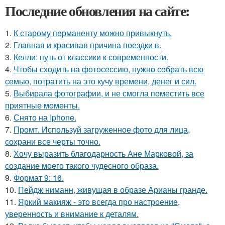
Последние обновления на сайте:
1.
К старому перманенту можно привыкнуть.
2.
Главная и красивая причина поездки в.
3.
Келли: путь от классики к современности.
4.
Чтобы сходить на фотосессию, нужно собрать всю
семью, потратить на это кучу времени, денег и сил.
5.
Выбирала фотографии, и не смогла поместить все
приятные моменты.
6.
Снято на Iphone.
7.
Промт. Используй загруженное фото для лица,
сохрани все черты точно.
8.
Хочу выразить благодарность Ане Марковой, за
создание моего такого чудесного образа.
9.
Формат 9: 16.
10.
Пейдж ниманн, живущая в образе Арианы гранде.
11.
Яркий макияж - это всегда про настроение,
уверенность и внимание к деталям.