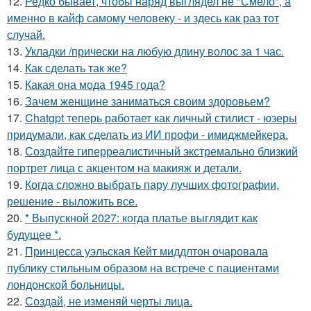
12.
Редко бывает, чтобы наряд выглядел не "Смело", а
именно в кайф самому человеку - и здесь как раз тот
случай.
13.
Укладки /прически на любую длину волос за 1 час.
14.
Как сделать так же?
15.
Какая она мода 1945 года?
16.
Зачем женщине заниматься своим здоровьем?
17.
Chatgpt теперь работает как личный стилист - юзеры
придумали, как сделать из ИИ профи - имиджмейкера.
18.
Создайте гиперреалистичный экстремально близкий
портрет лица с акцентом на макияж и детали.
19.
Когда сложно выбрать пару лучших фотографии,
решение - выложить все.
20.
* Выпускной 2027: когда платье выглядит как
будущее *.
21.
Принцесса уэльская Кейт миддлтон очаровала
публику стильным образом на встрече с пациентами
лондонской больницы.
22.
Создай, не изменяй черты лица.