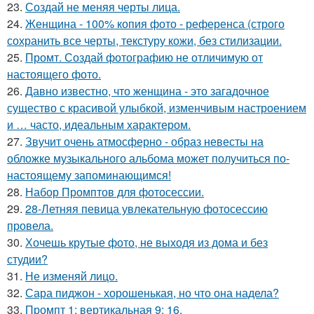
23.
Создай не меняя черты лица.
24.
Женщина - 100% копия фото - референса (строго
сохранить все черты, текстуру кожи, без стилизации.
25.
Промт. Создай фотографию не отличимую от
настоящего фото.
26.
Давно известно, что женщина - это загадочное
существо с красивой улыбкой, изменчивым настроением
и … часто, идеальным характером.
27.
Звучит очень атмосферно - образ невесты на
обложке музыкального альбома может получиться по-
настоящему запоминающимся!
28.
Набор Промптов для фотосессии.
29.
28-Летняя певица увлекательную фотосессию
провела.
30.
Хочешь крутые фото, не выходя из дома и без
студии?
31.
Не изменяй лицо.
32.
Сара пиджон - хорошенькая, но что она надела?
33.
Промпт 1: вертикальная 9: 16.